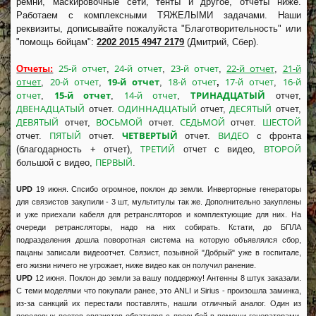
ремни, маскировочные сети, тенты и другое, отчеты ниже.
Работаем с комплексными ТЯЖЕЛЫМИ задачами. Наши
реквизиты, дописывайте пожалуйста "Благотворительность" или
"помощь бойцам":
2202 2015 4947 2179
(Дмитрий, Сбер).
25-й отчет
24-й отчет
23-й отчет
22-й отчет
21-й
Отчеты:
,
,
,
,
отчет
20-й отчет
19-й отчет
18-й отчет
17-й отчет
16-й
,
,
,
,
,
отчет
15-й отчет
14-й отчет
ТРИНАДЦАТЫЙ
,
,
,
отчет,
ДВЕНАДЦАТЫЙ
ОДИННАДЦАТЫЙ
ДЕСЯТЫЙ
отчет.
отчет,
отчет,
ДЕВЯТЫЙ
ВОСЬМОЙ
СЕДЬМОЙ
ШЕСТОЙ
отчет,
отчет.
отчет.
ПЯТЫЙ
ЧЕТВЕРТЫЙ
ВИДЕО
отчет.
отчет.
отчет.
с фронта
ТРЕТИЙ
ВТОРОЙ
(благодарность + отчет),
отчет с видео,
ПЕРВЫЙ
большой с видео,
.
UPD
19 июня. Спсибо огромное, поклон до земли. Инверторные генераторы
для связистов закупили - 3 шт, мультитулы так же. Дополнительно закуплены
и уже приехали кабеля для ретрансляторов и комплектующие для них. На
очереди ретрансляторы, надо на них собирать. Кстати, до БПЛА
подразделения дошла поворотная система на которую объявлялся сбор,
пацаны записали видеоотчет. Связист, позывной "Добрый" уже в госпитале,
его жизни ничего не угрожает, ниже видео как он получил ранение.
UPD
12 июня. Поклон до земли за вашу поддержку! Антенны 8 штук заказали.
С теми моделями что покупали ранее, это ANLI и Sirius - произошла заминка,
из-за санкций их перестали поставлять, нашли отличный аналог. Один из
передовых постов связистов обратился с просьбой в помощи генераторами,