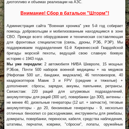
дизтопливо и объемах реализации на АЗС.
Внимание! Сбор в батальон "Шторм"!
Администрация сайта "Военная хроника" уже 5-й год собирает
помощь добровольцам и мобилизованным находящимся в зоне
СВО. Прежде всего оборудование и техническая составляющая
для фронтовых специалистов (связь, дроны, РЭБ, РЭР). Мы
поддерживаем подразделения 61-й Киркенесской Гвардейской
бригады морской пехоты, ведущей свою славную боевую
историю с 1943 года.
Мы уже передали:
2 автомобиля НИВА Шевроле, 15 мощных
РЭБов, Почти 500 наборов военной медицины + на медиков
(Нефопам 500 шт., бандажи, мидокалм), 46 тепловизоров, 40
квадрокоптеров Мавик 3 и FPV (средние и тяжелые) +
дополнения: сбросы, зарядки, аккумы, паяльники, ретрансы.
Связистам: 220 раций для штурмовых подразделений,
аккумуляторы для раций (300 шт), повербанки (до 300), антенны -
не менее 40, дизельные генераторы (12 шт. + запчасти), тяговые
аккумуляторы - до 20, бензиновые генераторы - 9, несколько
отличных бензопил со расходниками, инструменты для рембазы,
домкраты, повербанки, переноски, кабеля, средства наблюдения,
штативы, перчатки, коврики, "сброски", лопаты, оружейные