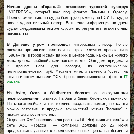
Ночью дроны «Герань-2» атаковали турецкий сухогруз
«VICTRESS», который шел под флагом Панамы в Одессу.
Предположительно на судне был груз оружия для ВСУ. На судне
после удара сильный пожар. Есть еще информация по двум
судам следовавшим тем же курсом, но результаты атаки по ним
неизвестны.
В Донецке утром произошел
интересный эпизод. Ночью
расчеты противника залетели на трех тяжелых дронах типа
"Баба-Яга" в город и сели на них в центре года, на крыше жилого
дома для дальнейшей атаки при свете дня. Они даже приделали
к дронам ноги для посадки, из сантехнических
полипропиленовых труб. Местные жители заметили "суету" на
ТГ
крыше и потом вызвали ФСБ. Дроны разминированы - фото в
канале
.
На Avito, Ozon и Wildberries борятся
со спекулянтами
перепродающими топливо. На Авито барыг блокируют вручную.
На маркетплейсах и так топливо продавать нельзя, но кстати
можно встретить в продаже технический бензин "Калоша" с
низким актановым числом.
Отдельно ФАС направила запросы в «ТД "Нефтьмагистраль"» и
сеть АЗС «Трасса» — компании должны до 26 июня
предоставить данные о средневзвешенных ценах на бензин и