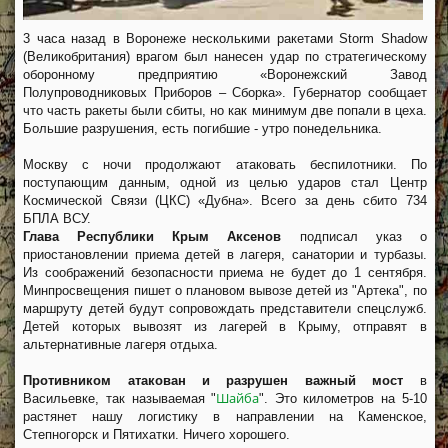
3 часа назад в Воронеже несколькими ракетами Storm Shadow
(Великобритания) врагом был нанесен удар по стратегическому
оборонному предприятию «Воронежский Завод
Полупроводниковых Приборов – Сборка». Губернатор сообщает
что часть ракеты были сбиты, но как минимум две попали в цеха.
Большие разрушения, есть погибшие - утро понедельника.
Москву с ночи продолжают атаковать беспилотники. По
поступающим данным, одной из целью ударов стал Центр
Космической Связи (ЦКС) «Дубна». Всего за день сбито 734
БПЛА ВСУ.
Глава Республики Крым Аксенов
подписал указ о
приостановлении приема детей в лагеря, санатории и турбазы.
Из соображений безопасности приема не будет до 1 сентября.
Минпросвещения пишет о плановом вывозе детей из "Артека", по
маршруту детей будут сопровождать представители спецслужб.
Детей которых вывозят из лагерей в Крыму, отправят в
альтернативные лагеря отдыха.
Противником атакован и разрушен важный мост
в
Шайба
Васильевке, так называемая "
". Это километров на 5-10
растянет нашу логистику в направлении на Каменское,
Степногорск и Пятихатки. Ничего хорошего.