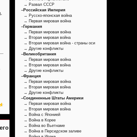
→ Развал СССР
–Российская Империя
д,
→ Русско-японская война
→ Первая мировая война
–Германия
→ Первая мировая война
→ Вторая мировая война
→ Вторая мировая война - страны оси
→ Другие конфликты
–Великобритания
→ Первая мировая война
→ Вторая мировая война
в
→ Другие конфликты
–Франция
→ Первая мировая война
→ Вторая мировая война
→ Другие конфликты
–Соединенные Штаты Америки
→ Первая мировая война
→ Вторая мировая война
→ Война с Японией
→ Война в Корее
→ Война во Вьетнаме
его
→ Война в Персидском заливе
→ Война в Ираке