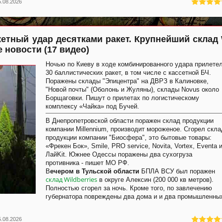
5.08.2026
акетный удар десятками ракет. Крупнейший склад
 новости (17 видео)
Ночью по Киеву в ходе комбинированного удара прилете
30 баллистических ракет, в том числе с кассетной БЧ.
Поражены склады "Эпицентра" на ДВРЗ в Калиновке,
"Новой почты" (Оболонь и Жуляны), склады Novus около
Борщаговки. Пишут о прилетах по логистическому
комплексу «Чайка» под Бучей.
В Днепропетровской области поражен склад продукции
компании Millennium, производит мороженое. Сгорел скла
продукции компании "Биосфера", это бытовые товары:
«Фрекен Бок», Smile, PRO service, Novita, Vortex, Eventa 
ЛайKit. Южнее Одессы поражены два сухогруза
противника - пишет МО РФ.
В
ечером в Тульской области
БПЛА ВСУ был поражен
склад Wildberries
в округе Алексин (200 000 кв метров).
Полностью сгорел за ночь. Кроме того, по завлечению
губернатора повреждены два дома и и два промышленны
5.08.2026