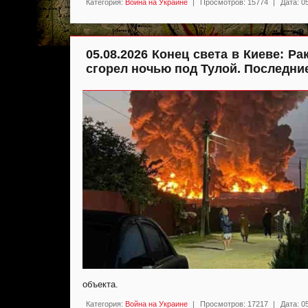
Категория:
Война на Украине
|
Просмотров:
15774
|
Дата:
0
05.08.2026 Конец света в Киеве: Р
сгорел ночью под Тулой. Последние
объекта.
Категория:
Война на Украине
|
Просмотров:
17217
|
Дата:
0