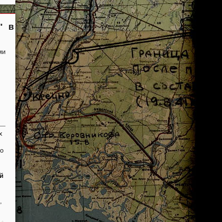
" в
ми
х
то
й
,