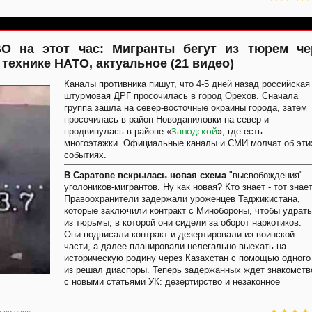
ВО на этот час: Мигранты бегут из тюрем че
 технике НАТО, актуальное (21 видео)
Каналы противника пишут, что 4-5 дней назад российская
штурмовая ДРГ просочилась в город Орехов. Сначала
группа зашла на север-восточные окраины города, затем
просочилась в район Новоданиловки на север и
Заводской
продвинулась в районе «
», где есть
многоэтажки. Официальные каналы и СМИ молчат об эти
событиях.
В Саратове вскрылась новая схема
"высвобождения"
уголоников-мигрантов. Ну как новая? Кто знает - тот знает
Правоохранители задержали уроженцев Таджикистана,
которые заключили контракт с Минобороны, чтобы удрать
из тюрьмы, в которой они сидели за оборот наркотиков.
Они подписали контракт и дезертировали из воинской
части, а далее планировали нелегально выехать на
историческую родину через Казахстан с помощью одного
из решал диаспоры. Теперь задержанных ждет знакомств
с новыми статьями УК: дезертирство и незаконное