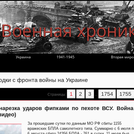
Регистрация
Вход
Военная хрони
Украина
1941-1945
Вторая миро
одки с фронта войны на Украине
1
2
3
1754
1755
Страницы
:
...
нарезка ударов фипками по пехоте ВСУ. Война
видео)
За прошедшие сутки по данным МО РФ сбиты 1155
вражеских БПЛА самолетного типа. Суммарно с 6 июля п
6 августа сбито 24356 БПЛА - 761 в сутки. 11 июля был