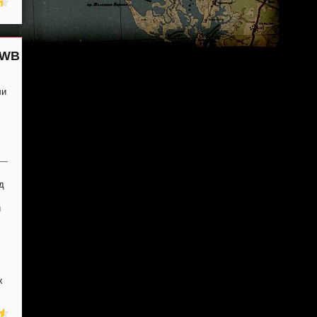
 WB
ли
д
и
х