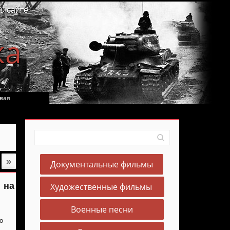
О сайте
ка
вая
»
Документальные фильмы
 на
Художественные фильмы
Военные песни
о