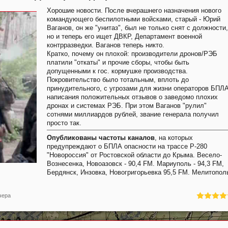
Хорошие новости. После вчерашнего назначения нового
командующего беспилотными войсками, старый - Юрий
Ваганов, он же "унитаз", был не только снят с должности,
но и теперь его ищет ДВКР, Департамент военной
контрразведки. Ваганов теперь никто.
Кратко, почему он плохой: производители дронов/РЭБ
платили "откаты" и прочие сборы, чтобы быть
допущенными к гос. кормушке производства.
Покровительство было тотальным, вплоть до
принудительного, с угрозами для жизни операторов БПЛА
написания положительных отзывов о заведомо плохих
дронах и системах РЭБ. При этом Ваганов "рулил"
сотнями миллиардов рублей, звание генерала получил
просто так.
Опубликованы частоты каналов
, на которых
предупреждают о БПЛА опасности на трассе Р-280
"Новороссия" от Ростовской области до Крыма. Весело-
Вознесенка, Новоазовск - 90,4 FM. Мариуполь - 94,3 FM,
Бердянск, Инзовка, Новогригорьевка 95,5 FM. Мелитопол
чера