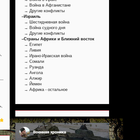
→ Война в Афганистане
→ Другие конфликты
–Израиль
→ Шестидневная война
→ Война судного дня
→ Другие конфликты
–Страны Африки и Ближний восток
→ Египет
→ Ливия
,
→ Ирано-Иракская война
→ Сомали
→ Руанда
→ Ангола
→ Алжир
→ Йемен
→ Африка - остальное
ь,