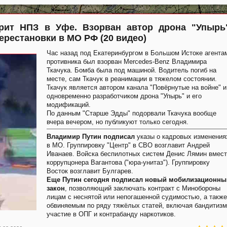
орит НПЗ в Уфе. Взорван автор дрона "Упырь
ерестановки в МО РФ (20 видео)
Час назад под Екатеринбургом в Большом Истоке агента
противника был взорван Mercedes-Benz Владимира
Ткачука. Бомба была под машиной. Водитель погиб на
месте, сам Ткачук в реанимации в тяжелом состоянии.
Ткачук является автором канала "Повёрнутые на войне" и
одновременно разработчиком дрона "Упырь" и его
модификаций.
По данным "Старше Эдды" подорвали Ткачука вообще
вчера вечером, но публикуют только сегодня.
Владимир Путин подписал
указы о кадровых изменения
в МО. Группировку "Центр" в СВО возглавит Андрей
Иванаев. Войска беспилотных систем Денис Лямин вмес
коррупцонера Вагантова ("юра-унитаз"). Группировку
Восток возглавит Булгарев.
Еще Путин сегодня подписал новый мобилизационны
закон
, позволяющий заключать контракт с Минобороны
лицам с неснятой или непогашенной судимостью, а также
обвиняемым по ряду тяжёлых статей, включая бандитизм
участие в ОПГ и контрабанду наркотиков.