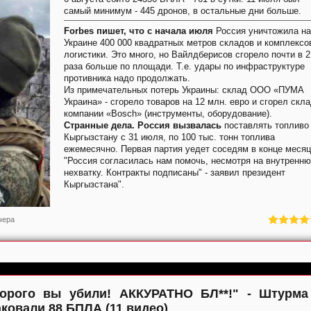
самый минимум - 445 дронов, в остальные дни больше.
Forbes пишет, что с начала июля
Россия уничтожила на
Украине 400 000 квадратных метров складов и комплексо
логистики. Это много, но Вайлдберисов сгорело почти в 2
раза больше по площади. Т.е. удары по инфраструктуре
противника надо продолжать.
Из примечательных потерь Украины: склад ООО «ПУМА
Украина» - сгорело товаров на 12 млн. евро и сгорел скл
компании «Bosch» (инструменты, оборудование).
Странные дела. Россия вызвалась
поставлять топливо
Кыргызстану с 31 июля, по 100 тыс. тонн топлива
ежемесячно. Первая партия уедет соседям в конце месяц
"Россия согласилась нам помочь, несмотря на внутренн
нехватку. Контракты подписаны" - заявил президент
Кыргызстана".
чера
Второго вы убили! АККУРАТНО БЛ**!" - Штурма
ковали 88 БПЛА (11 видео)