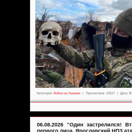
Категория:
Война на Украине
|
Просмотров:
10527
|
Дата:
В
06.08.2026 "Один застрелился! 
первого лица. Ярославский НПЗ ата