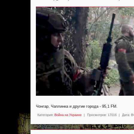
Чонгар, Чаплинка и другие города - 95,1 FM.
Категория:
Война на Украине
|
Просмотров:
17016
|
Дата:
В