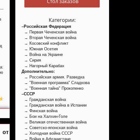
Стол заказов
Категории:
в
–Российская Федерация
→ Первая Чеченская война
→ Вторая Чеченская война
→ Косовский конфликт
ад
→ Южная Осетия
→ Война на Украине
→ Сирия
→ Нагорный Карабах
а:
Дополнительно:
юю
→ Российская армия. Разведка
→ "Военная программа" Сладкова
→ "Военная тайна" Прокопенко
–СССР
→ Гражданская война
→ Гражданская война в Испании
→ Финская война
→ Бои на Халхин-Голе
→ Великая отечественная война
→ Советско-японская война
 от
→ Холодная война СССР
→ Война в Афганистане