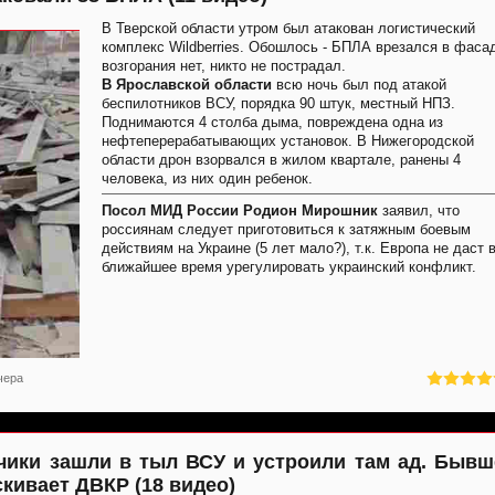
В Тверской области утром был атакован логистический
комплекс Wildberries. Обошлось - БПЛА врезался в фаса
возгорания нет, никто не пострадал.
В Ярославской области
всю ночь был под атакой
беспилотников ВСУ, порядка 90 штук, местный НПЗ.
Поднимаются 4 столба дыма, повреждена одна из
нефтеперерабатывающих установок. В Нижегородской
области дрон взорвался в жилом квартале, ранены 4
человека, из них один ребенок.
Посол МИД России Родион Мирошник
заявил, что
россиянам следует приготовиться к затяжным боевым
действиям на Украине (5 лет мало?), т.к. Европа не даст 
ближайшее время урегулировать украинский конфликт.
чера
дчики зашли в тыл ВСУ и устроили там ад. Бывш
кивает ДВКР (18 видео)