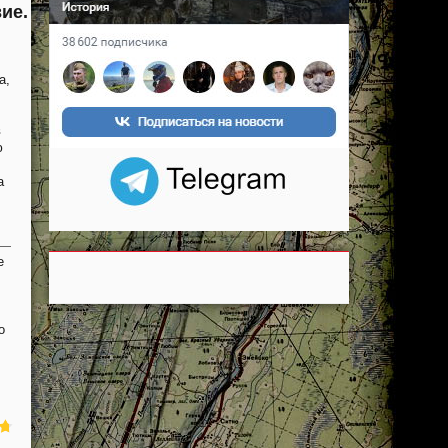
ие.
а,
в
ю
а
е
о