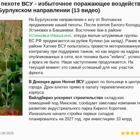
 пехоте ВСУ - избыточное поражающее воздейств
Бурлукском направлении (13 видео)
На Бурлукском направлении к югу от Волчанска
продвижение нашей пехоты. После взятия Белого Колодц
Устиновки и Бакшеевки. Восточнее бои в районе
Устиновка-Ивашкино
, откуда малые штурмовые группы
ВС РФ продвигаются на рубеж Купино (на запад). Ранее 
районе Хатнее ВСУ попытались провести моторизованну
контратаку при поддержке танков, но как видно на кадрах
опубликованных в сети, вся техника была "избита", успех
у врага не было. Наше наступление продолжается. На
текущий момент это самый успешный для нас участок
фронта.
В Донецке дрон Hornet ВСУ
ударил по больнице в центр
города. Дрон влетел прямо в палату терапевтического
корпуса.
Вайлдбериз ускоряет строительство
складских
помещений под Минском, сообщает замглавы компании п
развитию индустриального парка Кирилл Коротеев.
Изначально начало стройки первых складов
планировалось на 2027 год, при инвестициях 10 млрд
5.08.2026