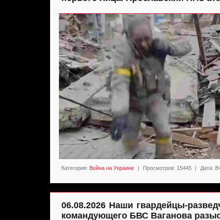
Категория:
Война на Украине
|
Просмотров:
15445
|
Дата:
В
06.08.2026 Наши гвардейцы-разве
командующего БВС Ваганова разыс