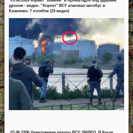
03.06.2026 Корвет "Бойкий" в Кронштадте под ударами
дронов - видео. "Хорнет" ВСУ атаковал автобус в
Енакиево: 7 погибли (19 видео)
03.06.2206 Уничтожение пехоты ВСУ: ВИДЕО. В Крым