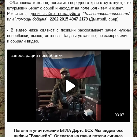
- Обстановка тяжелая, логистика переднего края отсутствует, что
штурмовик берет с собой и находит на поле боя - тем и живет.
Реквизиты,
дописывайте пожалуйста
"
Благотворительность
"
или "
помощь бойцам
":
2202 2015 4947 2179
(Дмитрий, сбер)
- В видео ниже связист с позиций рассказывает зачем нужны
повербанки, вынос, антенна. Пацаны уставшие, но заморочились
и собрали видео.
Погоня и уничтожение БПЛА Дартс ВСУ. Мы видим osd
цифры "Вокснейл". Оператор на грани потери сигнала.