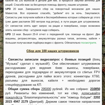
кабеля на 100 выносов и детали для них. В процессе закупки антенны для
раций. Спасибо вам за бесценную помощь фронту, нашим штурмам.
UPD
20 мая. Завершился сбор на поворотный механизм для наших
Мавистов. Все огромное спасибо, "добили" его за ночь. Закупаемся.
Связисты уже получили кабеля и бесперибойникна которые собирали до этого
(уже даже распаяли 300 метров под ретры), в пути рации для штурмовиков.
От связистов опять идет запрос на рации и повербанки, скоро возможно
опять начнем сбор - штурмов надо собирать.
UPD
13 мая. Вышел 25-й отчет о переданной гум. помощи на фронт. Две
машины, ретрансляторы, аккумуляторы разных типов, антенны, кабеля +
посмотрите
большая получасовая подборка видео с фронта. Обязательно
.
Сбор для 100 наших штурмовиков
-
Связисты записали видеозапрос с боевых позиций
(боец
"Музыка" сделал с музыкой!). Они обеспечивают штурмовиков
расходниками для ведения боев: выносы, повербанки,
переходники для подзарядки от аккумуляторов со сбитых FPV
дронов, расходники для пайки всего этого: коннекторы XT60,
разъемы для выносов, кабеля + необходимо дорогое
спецоборудование на КП.
-
Общая сумма сбора
295000
рублей. Из них собрано:
210850
руб. Реквизиты без изменений, тот же сбер,
дописывайте
пожалуйста
"
Благотворительность
" или "
помощь бойцам
":
2202
2015 4947 2179
(Дмитрий). Держим самое тяжелое направление