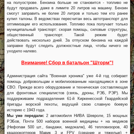
на полуострове. Бензина больше не становится - топливо не
будут продавать даже в лимите 20 литров на машину. Бензин
смогут заправить не более 20 литров и только тем кто ранее
купил талоны. В ведомствах пересчитан весь автотранспорт для
оптимизации его использования. Топливо пока получает только
муниципальный транспорт: скорая помощь, силовые структуры,
общественный транспорт. Такой режим будет
действовать несколько дней. За отпуском бензина на каждой
заправке будут следить должностные лица, чтобы ничего не
уходило налево.
Внимание! Сбор в батальон "Шторм"!
Администрация сайта "Военная хроника" уже 4-й год собирает
помощь добровольцам и мобилизованным находящимся в зоне
СВО. Прежде всего оборудование и техническая составляющая
для фронтовых специалистов (связь, дроны, РЭБ, РЭР). Мы
поддерживаем подразделения 61-й Киркенесской Гвардейской
бригады морской пехоты, ведущей свою славную боевую
историю с 1943 года.
Мы уже передали:
2 автомобиля НИВА Шевроле, 15 мощных
РЭБов, Почти 500 наборов военной медицины + на медиков
(Нефопам 500 шт., бандажи, мидокалм), 46 тепловизоров, 40
квадрокоптеров Мавик 3 и FPV (средние и тяжелые) +