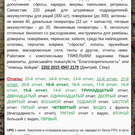
дополнения: сбросы, зарядки, аккумы, паяльники, ретрансы.
Связистам: 220 раций для штурмовых подразделений,
аккумуляторы для раций (300 шт), повербанки (до 300), антенны -
не менее 40, дизельные генераторы (12 шт. + запчасти), тяговые
аккумуляторы - до 20, бензиновые генераторы - 9, несколько
отличных бензопил со расходниками, инструменты для рембазы,
домкраты, повербанки, переноски, кабеля, средства наблюдения,
штативы, перчатки, коврики, "сброски", лопаты, оружейные
ремни, маскировочные сети, тенты и другое, отчеты ниже.
Работаем с комплексными ТЯЖЕЛЫМИ задачами. Наши
реквизиты, дописывайте пожалуйста "Благотворительность" или
"помощь бойцам":
2202 2015 4947 2179
(Дмитрий, Сбер).
25-й отчет
24-й отчет
23-й отчет
22-й отчет
21-й
Отчеты:
,
,
,
,
отчет
20-й отчет
19-й отчет
18-й отчет
17-й отчет
16-й
,
,
,
,
,
отчет
15-й отчет
14-й отчет
ТРИНАДЦАТЫЙ
,
,
,
отчет,
ДВЕНАДЦАТЫЙ
ОДИННАДЦАТЫЙ
ДЕСЯТЫЙ
отчет.
отчет,
отчет,
ДЕВЯТЫЙ
ВОСЬМОЙ
СЕДЬМОЙ
ШЕСТОЙ
отчет,
отчет.
отчет.
ПЯТЫЙ
ЧЕТВЕРТЫЙ
ВИДЕО
отчет.
отчет.
отчет.
с фронта
ТРЕТИЙ
ВТОРОЙ
(благодарность + отчет),
отчет с видео,
ПЕРВЫЙ
большой с видео,
.
UPD
1 июня. Закупили и отправили рассыпуху на зарядки от баток FPV, в пути