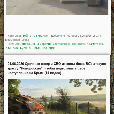
Война на Украине
Категория:
|
Добавлено:
Четверг 04.06.2026 16:14
|
Просмотров
:
16652
Спецоперация на Украине
Степногорск
Покровск
Краматорск
Теги
:
,
,
,
,
Родинское
Купянск
крым
Волчанск
,
,
,
01.06.2026 Срочные сводки СВО из зоны боев. ВСУ атакуют
трассу "Новороссия", чтобы подготовить своё
наступление на Крым (14 видео)