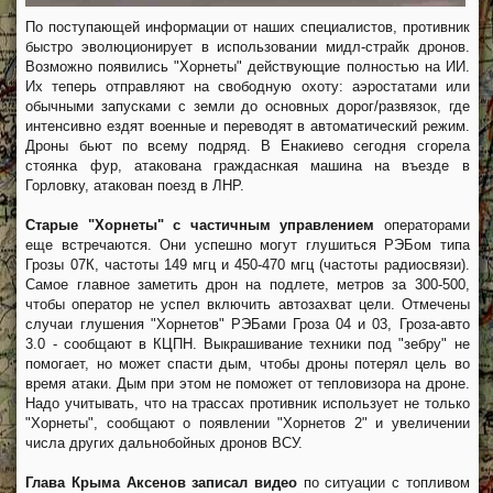
По поступающей информации от наших специалистов, противник
быстро эволюционирует в использовании мидл-страйк дронов.
Возможно появились "Хорнеты" действующие полностью на ИИ.
Их теперь отправляют на свободную охоту: аэростатами или
обычными запусками с земли до основных дорог/развязок, где
интенсивно ездят военные и переводят в автоматический режим.
Дроны бьют по всему подряд. В Енакиево сегодня сгорела
стоянка фур, атакована граждаснкая машина на въезде в
Горловку, атакован поезд в ЛНР.
Старые "Хорнеты" с частичным управлением
операторами
еще встречаются. Они успешно могут глушиться РЭБом типа
Грозы 07К, частоты 149 мгц и 450-470 мгц (частоты радиосвязи).
Самое главное заметить дрон на подлете, метров за 300-500,
чтобы оператор не успел включить автозахват цели. Отмечены
случаи глушения "Хорнетов" РЭБами Гроза 04 и 03, Гроза-авто
3.0 - сообщают в КЦПН. Выкрашивание техники под "зебру" не
помогает, но может спасти дым, чтобы дроны потерял цель во
время атаки. Дым при этом не поможет от тепловизора на дроне.
Надо учитывать, что на трассах противник использует не только
"Хорнеты", сообщают о появлении "Хорнетов 2" и увеличении
числа других дальнобойных дронов ВСУ.
Глава Крыма Аксенов записал видео
по ситуации с топливом