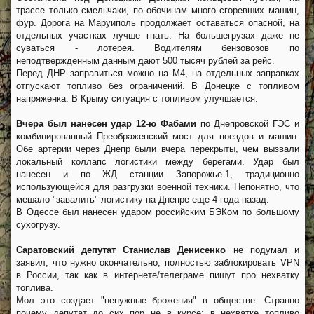
трассе только смельчаки, по обочинам много сгоревших машин,
фур. Дорога на Маруиполь продолжает оставаться опасной, на
отдельных участках лучше гнать. На большегрузах даже не
суваться - лотерея. Водителям бензовозов по
неподтвержденным данным дают 500 тысяч рублей за рейс.
Перед ДНР заправиться можно на М4, на отдельных заправках
отпускают топливо без ограничений. В Донецке с топливом
напряженка. В Крыму ситуация с топливом улучшается.
Вчера был нанесен удар 12-ю Фабами
по Днепровской ГЭС и
комбинированный Преображенский мост для поездов и машин.
Обе артерии через Днепр были вчера перекрыты, чем вызвали
локальный коллапс логистики между берегами. Удар был
нанесен и по ЖД станции Запорожье-1, традиционно
использующейся для разгрузки военной техники. Непонятно, что
мешало "завалить" логистику на Днепре еще 4 года назад.
В Одессе был нанесен ударом российским БЭКом по большому
сухогрузу.
Саратовский депутат Станислав Денисенко
не подумал и
заявил, что нужно окончательно, полностью заблокировать VPN
в России, так как в интернете/телеграме пишут про нехватку
топлива.
Мол это создает "ненужные брожения" в обществе. Странно
почему депутат до сих пор не в курсе: в нехватке топливо