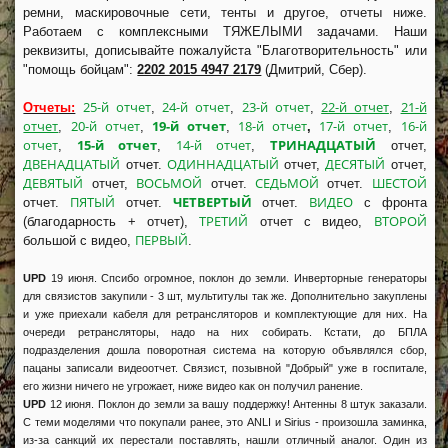
ремни, маскировочные сети, тенты и другое, отчеты ниже.
Работаем с комплексными ТЯЖЕЛЫМИ задачами. Наши
реквизиты, дописывайте пожалуйста "Благотворительность" или
"помощь бойцам":
2202 2015 4947 2179
(Дмитрий, Сбер).
25-й отчет
24-й отчет
23-й отчет
22-й отчет
21-й
Отчеты:
,
,
,
,
отчет
20-й отчет
19-й отчет
18-й отчет
17-й отчет
16-й
,
,
,
,
,
отчет
15-й отчет
14-й отчет
ТРИНАДЦАТЫЙ
,
,
,
отчет,
ДВЕНАДЦАТЫЙ
ОДИННАДЦАТЫЙ
ДЕСЯТЫЙ
отчет.
отчет,
отчет,
ДЕВЯТЫЙ
ВОСЬМОЙ
СЕДЬМОЙ
ШЕСТОЙ
отчет,
отчет.
отчет.
ПЯТЫЙ
ЧЕТВЕРТЫЙ
ВИДЕО
отчет.
отчет.
отчет.
с фронта
ТРЕТИЙ
ВТОРОЙ
(благодарность + отчет),
отчет с видео,
ПЕРВЫЙ
большой с видео,
.
UPD
19 июня. Спсибо огромное, поклон до земли. Инверторные генераторы
для связистов закупили - 3 шт, мультитулы так же. Дополнительно закуплены
и уже приехали кабеля для ретрансляторов и комплектующие для них. На
очереди ретрансляторы, надо на них собирать. Кстати, до БПЛА
подразделения дошла поворотная система на которую объявлялся сбор,
пацаны записали видеоотчет. Связист, позывной "Добрый" уже в госпитале,
его жизни ничего не угрожает, ниже видео как он получил ранение.
UPD
12 июня. Поклон до земли за вашу поддержку! Антенны 8 штук заказали.
С теми моделями что покупали ранее, это ANLI и Sirius - произошла заминка,
из-за санкций их перестали поставлять, нашли отличный аналог. Один из