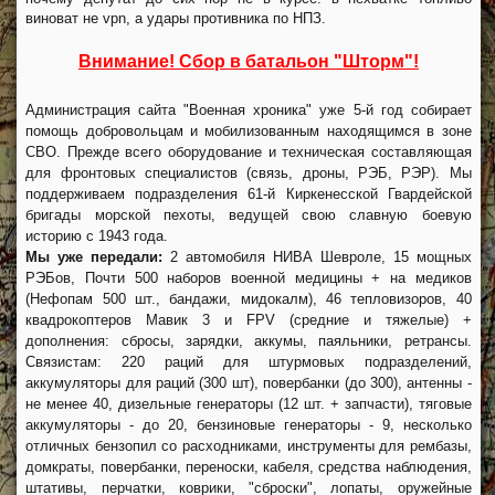
виноват не vpn, а удары противника по НПЗ.
Внимание! Сбор в батальон "Шторм"!
Администрация сайта "Военная хроника" уже 5-й год собирает
помощь добровольцам и мобилизованным находящимся в зоне
СВО. Прежде всего оборудование и техническая составляющая
для фронтовых специалистов (связь, дроны, РЭБ, РЭР). Мы
поддерживаем подразделения 61-й Киркенесской Гвардейской
бригады морской пехоты, ведущей свою славную боевую
историю с 1943 года.
Мы уже передали:
2 автомобиля НИВА Шевроле, 15 мощных
РЭБов, Почти 500 наборов военной медицины + на медиков
(Нефопам 500 шт., бандажи, мидокалм), 46 тепловизоров, 40
квадрокоптеров Мавик 3 и FPV (средние и тяжелые) +
дополнения: сбросы, зарядки, аккумы, паяльники, ретрансы.
Связистам: 220 раций для штурмовых подразделений,
аккумуляторы для раций (300 шт), повербанки (до 300), антенны -
не менее 40, дизельные генераторы (12 шт. + запчасти), тяговые
аккумуляторы - до 20, бензиновые генераторы - 9, несколько
отличных бензопил со расходниками, инструменты для рембазы,
домкраты, повербанки, переноски, кабеля, средства наблюдения,
штативы, перчатки, коврики, "сброски", лопаты, оружейные