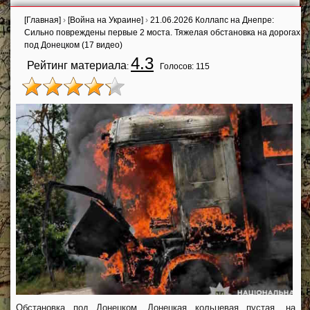
[Главная]
›
[Война на Украине]
›
21.06.2026 Коллапс на Днепре:
Сильно повреждены первые 2 моста. Тяжелая обстановка на дорогах
под Донецком (17 видео)
4.3
Рейтинг материала
:
Голосов:
115
Обстановка под Донецком. Донецкая кольцевая пустая, на