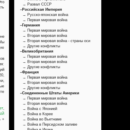
Это
→ Развал СССР
ать
–Российская Империя
→ Русско-японская война
→ Первая мировая война
–Германия
→ Первая мировая война
→ Вторая мировая война
оне
→ Вторая мировая война - страны оси
 Мы
→ Другие конфликты
ую
–Великобритания
→ Первая мировая война
ов
→ Вторая мировая война
ия:
→ Другие конфликты
ций
–Франция
20,
→ Первая мировая война
ки,
→ Вторая мировая война
ные
→ Другие конфликты
те
–Соединенные Штаты Америки
→ Первая мировая война
→ Вторая мировая война
ет
,
→ Война с Японией
ЫЙ
→ Война в Корее
ь +
→ Война во Вьетнаме
→ Война в Персидском заливе
→ Война в Ираке