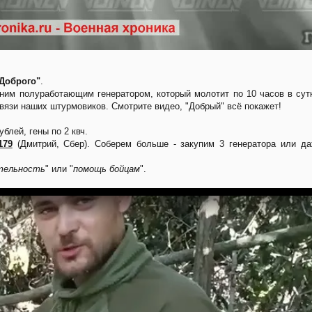
Доброго"
.
дним полуработающим генератором, который молотит по 10 часов в сут
вязи наших штурмовиков. Смотрите видео, "Добрый" всё покажет!
блей, гены по 2 квч.
179
(Дмитрий, Сбер). Соберем больше - закупим 3 генератора или д
тельность
" или "
помощь бойцам
".