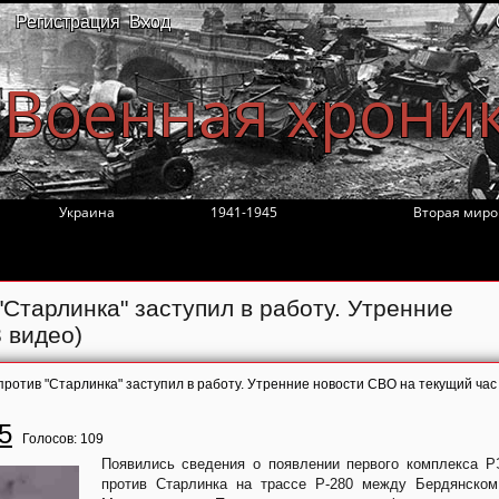
Регистрация
Вход
Военная хрони
Украина
1941-1945
Вторая миро
Старлинка" заступил в работу. Утренние
 видео)
ротив "Старлинка" заступил в работу. Утренние новости СВО на текущий час
5
Голосов:
109
Появились сведения о появлении первого комплекса 
против Старлинка на трассе Р-280 между Бердянском