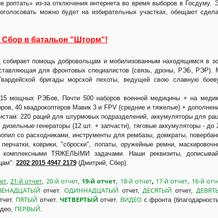
е роптать» из-за отключения интернета во время выборов в Госдуму. 
роголосовать можно будет на избирательных участках, обещают сдел
 Сбор в батальон "Шторм"!
од собирает помощь добровольцам и мобилизованным находящимся в з
ставляющая для фронтовых специалистов (связь, дроны, РЭБ, РЭР).
 Гвардейской бригады морской пехоты, ведущей свою славную боев
5 мощных РЭБов, Почти 500 наборов военной медицины + на медик
оров, 40 квадрокоптеров Мавик 3 и FPV (средние и тяжелые) + дополнен
зистам: 220 раций для штурмовых подразделений, аккумуляторы для ра
, дизельные генераторы (12 шт. + запчасти), тяговые аккумуляторы - до 
зопил со расходниками, инструменты для рембазы, домкраты, повербан
 перчатки, коврики, "сброски", лопаты, оружейные ремни, маскировоч
 с комплексными ТЯЖЕЛЫМИ задачами. Наши реквизиты, дописывай
цам":
2202 2015 4947 2179
(Дмитрий, Сбер).
ет
21-й отчет
20-й отчет
19-й отчет
18-й отчет
17-й отчет
16-й отч
,
,
,
,
,
,
ВЕНАДЦАТЫЙ
ОДИННАДЦАТЫЙ
ДЕСЯТЫЙ
ДЕВЯТ
отчет.
отчет,
отчет,
ПЯТЫЙ
ЧЕТВЕРТЫЙ
ВИДЕО
тчет.
отчет.
отчет.
с фронта (благодарност
ПЕРВЫЙ
идео,
.