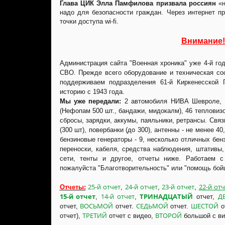
Глава ЦИК Элла Памфилова призвала россиян
«н
надо для безопасности граждан. Через интернет п
точки доступа wi-fi.
Внимание!
Администрация сайта "Военная хроника" уже 4-й г
СВО. Прежде всего оборудование и техническая со
поддерживаем подразделения 61-й Киркенесской
историю с 1943 года.
Мы уже передали:
2 автомобиля НИВА Шевроле, 1
(Нефопам 500 шт., бандажи, мидокалм), 46 тепловиз
сбросы, зарядки, аккумы, паяльники, ретрансы. Свя
(300 шт), повербанки (до 300), антенны - не менее 40
бензиновые генераторы - 9, несколько отличных бен
переноски, кабеля, средства наблюдения, штативы,
сети, тенты и другое, отчеты ниже. Работаем
пожалуйста "Благотворительность" или "помощь бой
25-й отчет
24-й отчет
23-й отчет
22-й отч
Отчеты:
,
,
,
15-й отчет
14-й отчет
ТРИНАДЦАТЫЙ
Д
,
,
отчет,
ВОСЬМОЙ
СЕДЬМОЙ
ШЕСТОЙ
отчет,
отчет.
отчет.
о
ТРЕТИЙ
ВТОРОЙ
отчет),
отчет с видео,
большой с в