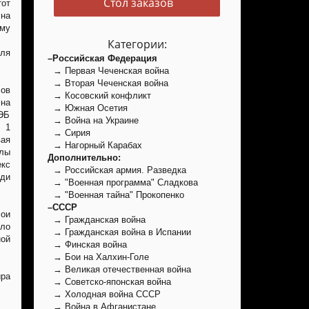
Стол заказов
от
 на
му
Категории:
еля
–Российская Федерация
→ Первая Чеченская война
→ Вторая Чеченская война
ов
→ Косовский конфликт
 на
→ Южная Осетия
ЭБ
→ Война на Украине
я 1
→ Сирия
вая
→ Нагорный Карабах
алы
Дополнительно:
кс
→ Российская армия. Разведка
ди
→ "Военная программа" Сладкова
→ "Военная тайна" Прокопенко
–СССР
Бои
→ Гражданская война
ло
→ Гражданская война в Испании
ной
→ Финская война
→ Бои на Халхин-Голе
→ Великая отечественная война
ира
→ Советско-японская война
→ Холодная война СССР
→ Война в Афганистане