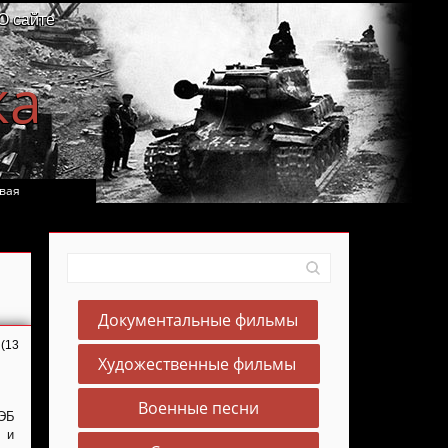
О сайте
ка
вая
Документальные фильмы
 (13
Художественные фильмы
Военные песни
РЭБ
 и