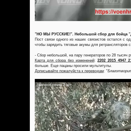
"НО МЫ РУССКИЕ!". Небольшой сбор для бойца "
Пост связи одного из наших связистов остался с о
чтобы зарядить тяговые акумы для ретрансляторов с
- Сбор небольшой, на пару генераторов по 28 тысяч ру
Карта для сбора без изменений
:
2202 2015 4947 2
больше. Еще пацаны просили мультитулы.
Дописывайте пожалуйста к переводам
: "
Благотвори