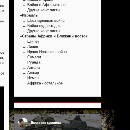
→ Война в Афганистане
шла
→ Другие конфликты
ощи
–Израиль
→ Шестидневная война
для
→ Война судного дня
→ Другие конфликты
–Страны Африки и Ближний восток
→ Египет
→ Ливия
→ Ирано-Иракская война
ков
→ Сомали
ов,
→ Руанда
 на
→ Ангола
→ Алжир
 от
→ Йемен
→ Африка - остальное