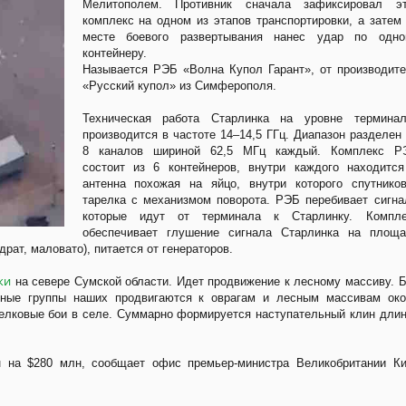
Мелитополем. Противник сначала зафиксировал эт
комплекс на одном из этапов транспортировки, а затем
месте боевого развертывания нанес удар по одно
контейнеру.
Называется РЭБ «Волна Купол Гарант», от производит
«Русский купол» из Симферополя.
Техническая работа Старлинка на уровне терминал
производится в частоте 14–14,5 ГГц. Диапазон разделен
8 каналов шириной 62,5 МГц каждый. Комплекс Р
состоит из 6 контейнеров, внутри каждого находитс
антенна похожая на яйцо, внутри которого спутнико
тарелка с механизмом поворота. РЭБ перебивает сигн
которые идут от терминала к Старлинку. Компле
обеспечивает глушение сигнала Старлинка на площа
драт, маловато), питается от генераторов.
ки
на севере Сумской области. Идет продвижение к лесному массиву. 
тные группы наших продвигаются к оврагам и лесным массивам око
релковые бои в селе. Суммарно формируется наступательный клин дли
н на $280 млн, сообщает офис премьер-министра Великобритании К