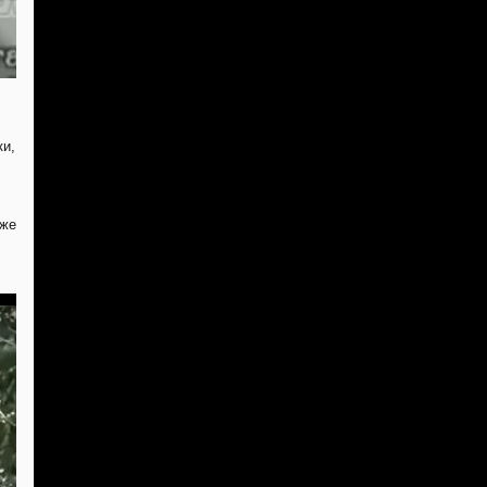
ки,
аже