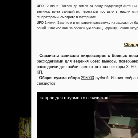
UPD
12 июня. Поклон до земли за вашу поддержку! Антенны 
заминка, из-за санкций их перестали поставлять, нашли от
генераторами, смотрите в материале.
UPD
1 июня. Закупили и отправили рассыпуху на зарядки от ба
раций. Спасибо вам за бесценную помощь фронту, нашим шту
Сбор д
-
Связисты записали видеозапрос с боевых поз
расходниками для ведения боев: выносы, повербанк
расходники для пайки всего этого: коннекторы XT60
КП.
-
Общая сумма сбора
295000
рублей. Из них собра
связистов.