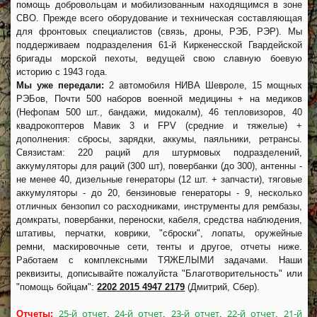
помощь добровольцам и мобилизованным находящимся в зоне
СВО. Прежде всего оборудование и техническая составляющая
для фронтовых специалистов (связь, дроны, РЭБ, РЭР). Мы
поддерживаем подразделения 61-й Киркенесской Гвардейской
бригады морской пехоты, ведущей свою славную боевую
историю с 1943 года.
Мы уже передали:
2 автомобиля НИВА Шевроле, 15 мощных
РЭБов, Почти 500 наборов военной медицины + на медиков
(Нефопам 500 шт., бандажи, мидокалм), 46 тепловизоров, 40
квадрокоптеров Мавик 3 и FPV (средние и тяжелые) +
дополнения: сбросы, зарядки, аккумы, паяльники, ретрансы.
Связистам: 220 раций для штурмовых подразделений,
аккумуляторы для раций (300 шт), повербанки (до 300), антенны -
не менее 40, дизельные генераторы (12 шт. + запчасти), тяговые
аккумуляторы - до 20, бензиновые генераторы - 9, несколько
отличных бензопил со расходниками, инструменты для рембазы,
домкраты, повербанки, переноски, кабеля, средства наблюдения,
штативы, перчатки, коврики, "сброски", лопаты, оружейные
ремни, маскировочные сети, тенты и другое, отчеты ниже.
Работаем с комплексными ТЯЖЕЛЫМИ задачами. Наши
реквизиты, дописывайте пожалуйста "Благотворительность" или
"помощь бойцам":
2202 2015 4947 2179
(Дмитрий, Сбер).
25-й отчет
24-й отчет
23-й отчет
22-й отчет
21-й
Отчеты:
,
,
,
,