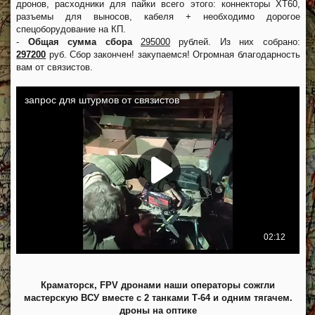
дронов, расходники для пайки всего этого: коннекторы XT60,
разъемы для выносов, кабеля + необходимо дорогое
спецоборудование на КП.
-
Общая сумма сбора
295000
рублей. Из них собрано:
297200
руб. Сбор закончен! закупаемся! Огромная благодарность
вам от связистов.
Краматорск, FPV дронами наши операторы сожгли
мастерскую ВСУ вместе с 2 танками Т-64 и одним тягачем.
дроны на оптике