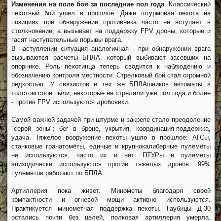
Изменения на поле боя за последние пол года
. Классический
пехотный бой ушел в прошлое. Даже штурмовая пехота на
позициях при обнаружении противника часто не вступает в
столкновение, а вызывает на поддержку FPV дроны, которые и
гасят наступательные порывы врага.
В наступлении ситуация аналогичная - при обнаружении врага
вызываются расчеты БПЛА, который выбивают засевших на
опорнике. Роль пехотинца теперь сводится к наблюдению и
обозначению контроля местности. Стрелковый бой стал огромной
редкостью. У связистов и тех же БПЛАшников автоматы в
толстом слое пыли, некоторые не стреляли уже пол года и более
- против FPV используются дробовики.
Самой важной задачей при штурме и закрепе стало преодоление
"серой зоны": бег в броне, укрытия, координация-поддержка,
удача. Тяжелое вооружение пехоты ушло в прошлое: АГСы,
станковые гранатомёты, единые и крупнокалиберные пулемёты
не используются, часто их и нет. ПТУРы и пулеметы
эпизодически используются против тяжелых дронов. 99%
пулеметов работают по БПЛА.
Артиллерия пока живет. Минометы благодаря своей
компактности и огневой мощи активно используются.
Практикуется минометная поддержка пехоты. Гаубицы Д-30
остались почти без целей, полковая артиллерия умерла.