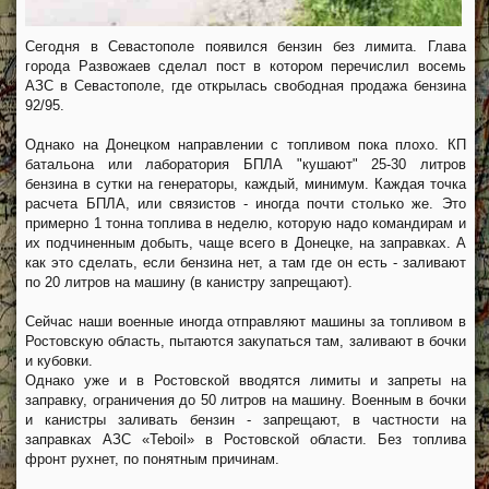
Сегодня в Севастополе появился бензин без лимита. Глава
города Развожаев сделал пост в котором перечислил восемь
АЗС в Севастополе, где открылась свободная продажа бензина
92/95.
Однако на Донецком направлении с топливом пока плохо. КП
батальона или лаборатория БПЛА "кушают" 25-30 литров
бензина в сутки на генераторы, каждый, минимум. Каждая точка
расчета БПЛА, или связистов - иногда почти столько же. Это
примерно 1 тонна топлива в неделю, которую надо командирам и
их подчиненным добыть, чаще всего в Донецке, на заправках. А
как это сделать, если бензина нет, а там где он есть - заливают
по 20 литров на машину (в канистру запрещают).
Сейчас наши военные иногда отправляют машины за топливом в
Ростовскую область, пытаются закупаться там, заливают в бочки
и кубовки.
Однако уже и в Ростовской вводятся лимиты и запреты на
заправку, ограничения до 50 литров на машину. Военным в бочки
и канистры заливать бензин - запрещают, в частности на
заправках АЗС «Teboil» в Ростовской области. Без топлива
фронт рухнет, по понятным причинам.