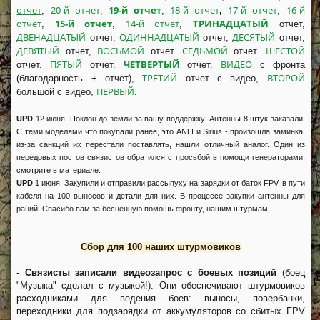
отчет
20-й отчет
19-й отчет
18-й отчет
17-й отчет
16-й
,
,
,
,
,
отчет
15-й отчет
14-й отчет
ТРИНАДЦАТЫЙ
,
,
,
отчет,
ДВЕНАДЦАТЫЙ
ОДИННАДЦАТЫЙ
ДЕСЯТЫЙ
отчет.
отчет,
отчет,
ДЕВЯТЫЙ
ВОСЬМОЙ
СЕДЬМОЙ
ШЕСТОЙ
отчет,
отчет.
отчет.
ПЯТЫЙ
ЧЕТВЕРТЫЙ
ВИДЕО
отчет.
отчет.
отчет.
с фронта
ТРЕТИЙ
ВТОРОЙ
(благодарность + отчет),
отчет с видео,
ПЕРВЫЙ
большой с видео,
.
UPD
12 июня. Поклон до земли за вашу поддержку! Антенны 8 штук заказали.
С теми моделями что покупали ранее, это ANLI и Sirius - произошла заминка,
из-за санкций их перестали поставлять, нашли отличный аналог. Один из
передовых постов связистов обратился с просьбой в помощи генераторами,
смотрите в материале.
UPD
1 июня. Закупили и отправили рассыпуху на зарядки от баток FPV, в пути
кабеля на 100 выносов и детали для них. В процессе закупки антенны для
раций. Спасибо вам за бесценную помощь фронту, нашим штурмам.
Сбор для 100 наших штурмовиков
-
Связисты записали видеозапрос с боевых позиций
(боец
"Музыка" сделал с музыкой!). Они обеспечивают штурмовиков
расходниками для ведения боев: выносы, повербанки,
переходники для подзарядки от аккумуляторов со сбитых FPV