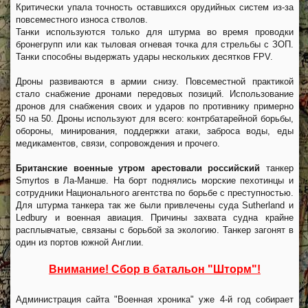
Критически упала точность оставшихся орудийных систем из-за
повсеместного износа стволов.
Танки используются только для штурма во время проводки
бронегрупп или как тыловая огневая точка для стрельбы с ЗОП.
Танки способны выдержать удары нескольких десятков FPV.
Дроны развиваются в армии снизу. Повсеместной практикой
стало снабжение дронами передовых позиций. Использование
дронов для снабжения своих и ударов по противнику примерно
50 на 50. Дроны используют для всего: контрбатарейной борьбы,
обороны, минирования, поддержки атаки, заброса воды, еды
медикаментов, связи, сопровождения и прочего.
Британские военные утром арестовали российский
танкер
Smyrtos в Ла-Манше. На борт поднялись морские пехотинцы и
сотрудники Национального агентства по борьбе с преступностью.
Для штурма танкера так же были привлечены суда Sutherland и
Ledbury и военная авиация. Причины захвата судна крайне
расплывчатые, связаны с борьбой за экологию. Танкер загонят в
один из портов южной Англии.
Внимание! Сбор в батальон "Шторм"!
Администрация сайта "Военная хроника" уже 4-й год собирает