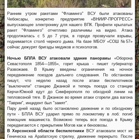
Ранним утром ракетами "Фламинго" ВСУ были атакованы
Чебоксары, конкретно предприятие «ВНИИР-ПРОГРЕСС»
выпускающее электронику для нашего ВПК. Профили крылатых
ракет "Фламинго" отчетливо различимы на видео. Атака
продолжалась с 5 до 7 утра, в городе прозвучали взрывы,
поднимается столб черного дыма. На базе МБОУ «СОШ №57»
сейчас дежурят бригады медиков и психологов.
Ночью БПЛА ВСУ атаковали здание панорамы
«Оборона
Севастополя 1854—1855», горит крыша - пишет губернатор
Развожаев. В Крыму введены ограничения на ночное
передвижение поездов дальнего следования. По обстановке
пишут, что неделю назад после атаки беспилотников
"выключили" станцию Джанкой и теперь поезда со станции
Керчи-Южной едут до Симферополя по обходной линии на
тепловозной тяге. В Джанкое во время атаки сгорели два вагона
"Таврии", инцидент был "замят".
Пару дней назад было остановлено движение и по обходному
пути - БПЛА ВСУ ударил прямо по локомотиву в лоб: погиб
помощник машиниста. Возможно теперь все поезда в Крыму
передвигаются с прикрытием Могов как и бензовозы.
В Херсонской области беспилотники
ВСУ атаковали мост из
Геническа на Арабатскую стрелку, движение перекрыто. После