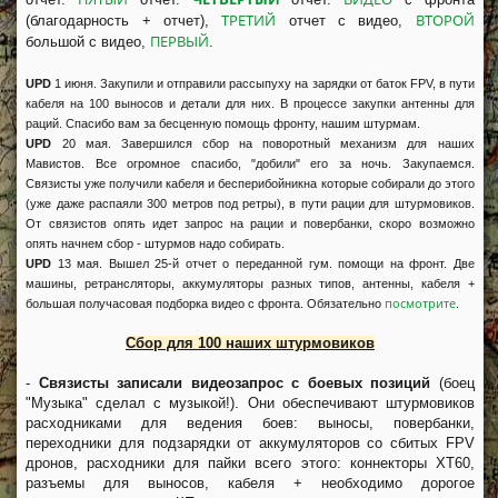
ТРЕТИЙ
ВТОРОЙ
(благодарность + отчет),
отчет с видео,
ПЕРВЫЙ
большой с видео,
.
UPD
1 июня. Закупили и отправили рассыпуху на зарядки от баток FPV, в пути
кабеля на 100 выносов и детали для них. В процессе закупки антенны для
раций. Спасибо вам за бесценную помощь фронту, нашим штурмам.
UPD
20 мая. Завершился сбор на поворотный механизм для наших
Мавистов. Все огромное спасибо, "добили" его за ночь. Закупаемся.
Связисты уже получили кабеля и бесперибойникна которые собирали до этого
(уже даже распаяли 300 метров под ретры), в пути рации для штурмовиков.
От связистов опять идет запрос на рации и повербанки, скоро возможно
опять начнем сбор - штурмов надо собирать.
UPD
13 мая. Вышел 25-й отчет о переданной гум. помощи на фронт. Две
машины, ретрансляторы, аккумуляторы разных типов, антенны, кабеля +
посмотрите
большая получасовая подборка видео с фронта. Обязательно
.
Сбор для 100 наших штурмовиков
-
Связисты записали видеозапрос с боевых позиций
(боец
"Музыка" сделал с музыкой!). Они обеспечивают штурмовиков
расходниками для ведения боев: выносы, повербанки,
переходники для подзарядки от аккумуляторов со сбитых FPV
дронов, расходники для пайки всего этого: коннекторы XT60,
разъемы для выносов, кабеля + необходимо дорогое