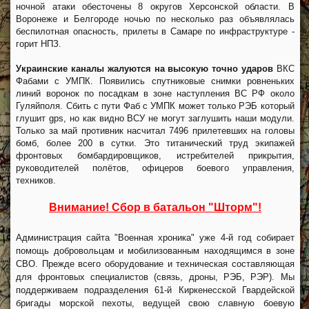
ночной атаки обесточены 8 округов Херсонской области. В
Воронеже и Белгороде ночью по несколько раз объявлялась
беспилотная опасность, прилеты в Самаре по инфраструктуре -
горит НПЗ.
Украинские каналы жалуются на высокую точно ударов
ВКС
Фабами с УМПК. Появились спутниковые снимки ровненьких
линий воронок по посадкам в зоне наступления ВС РФ около
Гуляйполя. Сбить с пути Фаб с УМПК может только РЭБ который
глушит gps, но как видно ВСУ не могут заглушить наши модули.
Только за май противник насчитал 7496 прилетевших на головы
бомб, более 200 в сутки. Это титанический труд экипажей
фронтовых бомбардировщиков, истребителей прикрытия,
руководителей полётов, офицеров боевого управления,
техников.
Внимание! Сбор в батальон "Шторм"!
Администрация сайта "Военная хроника" уже 4-й год собирает
помощь добровольцам и мобилизованным находящимся в зоне
СВО. Прежде всего оборудование и техническая составляющая
для фронтовых специалистов (связь, дроны, РЭБ, РЭР). Мы
поддерживаем подразделения 61-й Киркенесской Гвардейской
бригады морской пехоты, ведущей свою славную боевую