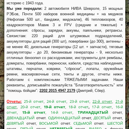
историю с 1943 года.
Мы уже передали:
2 автомобиля НИВА Шевроле, 15 мощных
РЭБов, Почти 500 наборов военной медицины + на медиков
(Нефопам 500 шт., бандажи, мидокалм), 46 тепловизоров, 40
квадрокоптеров Мавик 3 и FPV (средние и тяжелые) +
дополнения: сбросы, зарядки, аккумы, паяльники, ретрансы.
Связистам: 220 раций для штурмовых подразделений,
аккумуляторы для раций (300 шт), повербанки (до 300), антенны -
не менее 40, дизельные генераторы (12 шт. + запчасти), тяговые
аккумуляторы - до 20, бензиновые генераторы - 9, несколько
отличных бензопил со расходниками, инструменты для рембазы,
домкраты, повербанки, переноски, кабеля, средства наблюдения,
штативы, перчатки, коврики, "сброски", лопаты, оружейные
ремни, маскировочные сети, тенты и другое, отчеты ниже.
Работаем с комплексными ТЯЖЕЛЫМИ задачами. Наши
реквизиты, дописывайте пожалуйста "Благотворительность" или
"помощь бойцам":
2202 2015 4947 2179
(Дмитрий, Сбер).
25-й отчет
24-й отчет
23-й отчет
22-й отчет
21-й
Отчеты:
,
,
,
,
отчет
20-й отчет
19-й отчет
18-й отчет
17-й отчет
16-й
,
,
,
,
,
отчет
15-й отчет
14-й отчет
ТРИНАДЦАТЫЙ
,
,
,
отчет,
ДВЕНАДЦАТЫЙ
ОДИННАДЦАТЫЙ
ДЕСЯТЫЙ
отчет.
отчет,
отчет,
ДЕВЯТЫЙ
ВОСЬМОЙ
СЕДЬМОЙ
ШЕСТОЙ
отчет,
отчет.
отчет.
ПЯТЫЙ
ЧЕТВЕРТЫЙ
ВИДЕО
отчет.
отчет.
отчет.
с фронта