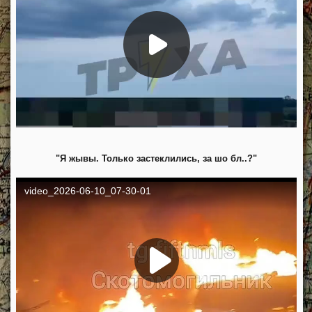
"Я жывы. Только застеклились, за шо бл..?"