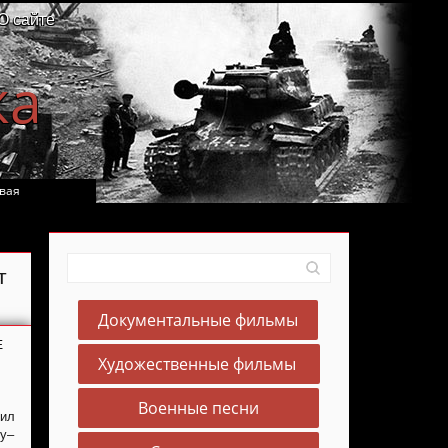
О сайте
ка
вая
т
Документальные фильмы
Е
Художественные фильмы
Военные песни
ил
ну–