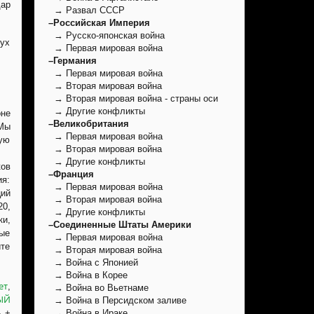
дар
→ Развал СССР
–Российская Империя
→ Русско-японская война
Дух
→ Первая мировая война
–Германия
→ Первая мировая война
→ Вторая мировая война
→ Вторая мировая война - страны оси
→ Другие конфликты
оне
–Великобритания
 Мы
→ Первая мировая война
ую
→ Вторая мировая война
→ Другие конфликты
ов
–Франция
ия:
→ Первая мировая война
ций
→ Вторая мировая война
20,
→ Другие конфликты
ки,
–Соединенные Штаты Америки
ные
→ Первая мировая война
те
→ Вторая мировая война
→ Война с Японией
→ Война в Корее
ет
,
→ Война во Вьетнаме
ЫЙ
→ Война в Персидском заливе
ь +
→ Война в Ираке