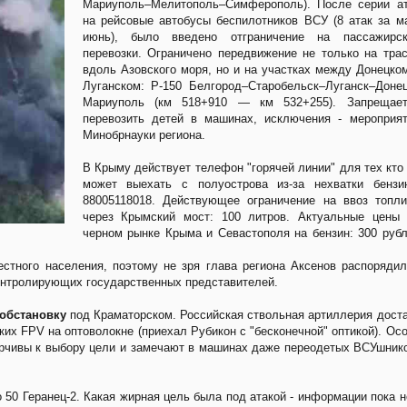
Мариуполь–Мелитополь–Симферополь). После серии ат
на рейсовые автобусы беспилотников ВСУ (8 атак за м
июнь), было введено отграничение на пассажирск
перевозки. Ограничено передвижение не только на тра
вдоль Азовского моря, но и на участках между Донецко
Луганском: Р-150 Белгород–Старобельск–Луганск–Доне
Мариуполь (км 518+910 — км 532+255). Запрещает
перевозить детей в машинах, исключения - мероприя
Минобрнауки региона.
В Крыму действует телефон "горячей линии" для тех кто
может выехать с полуострова из-за нехватки бензин
88005118018. Действующее ограничение на ввоз топл
через Крымский мост: 100 литров. Актуальные цены 
черном рынке Крыма и Севастополя на бензин: 300 руб
тного населения, поэтому не зря глава региона Аксенов распоряди
контролирующих государственных представителей.
 обстановку
под Краматорском. Российская ствольная артиллерия дост
ких FPV на оптоволокне (приехал Рубикон с "бесконечной" оптикой). Ос
ирчивы к выбору цели и замечают в машинах даже переодетых ВСУшник
 50 Геранец-2. Какая жирная цель была под атакой - информации пока н