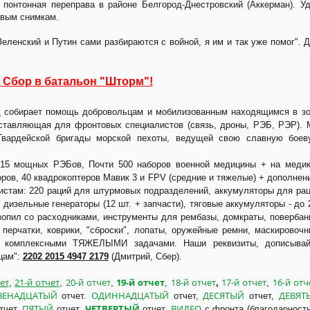
понтонная переправа в районе Белгород-Днестровский (Аккерман). У
овым снимкам.
Зеленский и Путин сами разбираются с войной, я им и так уже помог". 
 Сбор в батальон "Шторм"!
од собирает помощь добровольцам и мобилизованным находящимся в з
ставляющая для фронтовых специалистов (связь, дроны, РЭБ, РЭР).
 Гвардейской бригады морской пехоты, ведущей свою славную боев
5 мощных РЭБов, Почти 500 наборов военной медицины + на медик
оров, 40 квадрокоптеров Мавик 3 и FPV (средние и тяжелые) + дополнен
зистам: 220 раций для штурмовых подразделений, аккумуляторы для ра
, дизельные генераторы (12 шт. + запчасти), тяговые аккумуляторы - до 
зопил со расходниками, инструменты для рембазы, домкраты, повербан
 перчатки, коврики, "сброски", лопаты, оружейные ремни, маскировоч
 с комплексными ТЯЖЕЛЫМИ задачами. Наши реквизиты, дописывай
цам":
2202 2015 4947 2179
(Дмитрий, Сбер).
ет
21-й отчет
20-й отчет
19-й отчет
18-й отчет
17-й отчет
16-й отч
,
,
,
,
,
,
ВЕНАДЦАТЫЙ
ОДИННАДЦАТЫЙ
ДЕСЯТЫЙ
ДЕВЯТ
отчет.
отчет,
отчет,
ПЯТЫЙ
ЧЕТВЕРТЫЙ
ВИДЕО
тчет.
отчет.
отчет.
с фронта (благодарност