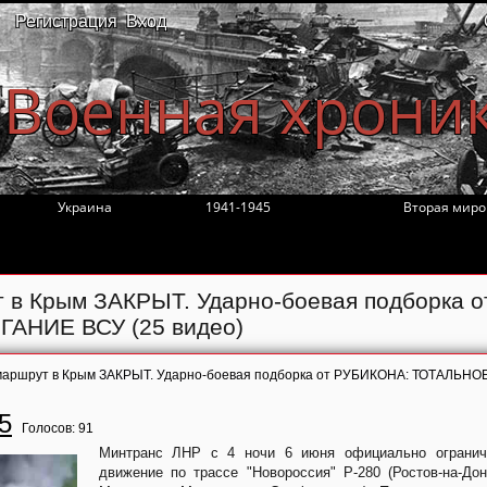
Регистрация
Вход
Военная хрони
Украина
1941-1945
Вторая миро
 в Крым ЗАКРЫТ. Ударно-боевая подборка о
НИЕ ВСУ (25 видео)
 маршрут в Крым ЗАКРЫТ. Ударно-боевая подборка от РУБИКОНА: ТОТАЛЬНО
5
Голосов:
91
Минтранс ЛНР с 4 ночи 6 июня официально огранич
движение по трассе "Новороссия" Р-280 (Ростов-на-До