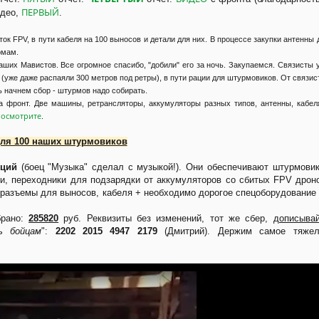
ПЕРВЫЙ
идео,
.
ток FPV, в пути кабеля на 100 выносов и детали для них. В процессе закупки антенны 
рмам.
ших Мавистов. Все огромное спасибо, "добили" его за ночь. Закупаемся. Связисты 
 (уже даже распаяли 300 метров под ретры), в пути рации для штурмовиков. От связис
ь начнем сбор - штурмов надо собирать.
а фронт. Две машины, ретрансляторы, аккумуляторы разных типов, антенны, кабел
осмотрите
.
ля 100 наших штурмовиков
иций
(боец "Музыка" сделал с музыкой!). Они обеспечивают штурмови
и, переходники для подзарядки от аккумуляторов со сбитых FPV дрон
, разъемы для выносов, кабеля + необходимо дорогое спецоборудование
брано:
285820
руб. Реквизиты без изменений, тот же сбер,
дописыва
ь бойцам
":
2202 2015 4947 2179
(Дмитрий). Держим самое тяжел