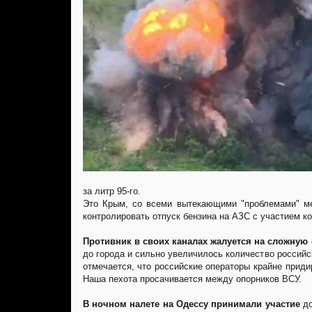
за литр 95-го.
Это Крым, со всеми вытекающими "проблемами" мес
контролировать отпуск бензина на АЗС с участием 
Противник в своих каналах жалуется на сложную
до города и сильно увеличилось количество российс
отмечается, что российские операторы крайне прид
Наша пехота просачивается между опорников ВСУ.
В ночном налете на Одессу принимали участие
до