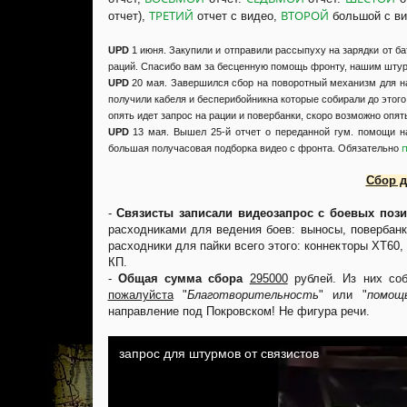
ТРЕТИЙ
ВТОРОЙ
отчет),
отчет с видео,
большой с в
UPD
1 июня. Закупили и отправили рассыпуху на зарядки от ба
раций. Спасибо вам за бесценную помощь фронту, нашим шту
UPD
20 мая. Завершился сбор на поворотный механизм для на
получили кабеля и бесперибойникна которые собирали до этого
опять идет запрос на рации и повербанки, скоро возможно опят
UPD
13 мая. Вышел 25-й отчет о переданной гум. помощи н
п
большая получасовая подборка видео с фронта. Обязательно
Сбор д
-
Связисты записали видеозапрос с боевых поз
расходниками для ведения боев: выносы, повербанк
расходники для пайки всего этого: коннекторы XT60
КП.
-
Общая сумма сбора
295000
рублей. Из них со
пожалуйста
"
Благотворительность
" или "
помощ
направление под Покровском! Не фигура речи.