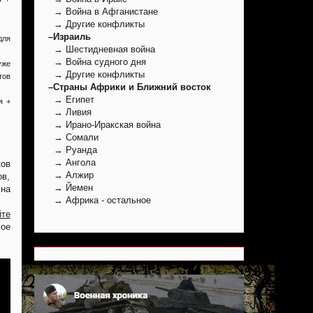
→ Война в Афганистане
→ Другие конфликты
–Израиль
для
→ Шестидневная война
→ Война судного дня
уже
→ Другие конфликты
тов
–Страны Африки и Ближний восток
→ Египет
я +
→ Ливия
→ Ирано-Иракская война
→ Сомали
→ Руанда
→ Ангола
ков
→ Алжир
ов,
→ Йемен
 на
→ Африка - остальное
йте
ое