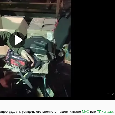
MAX
ТГ канале
идео удалят, увидеть его можно в нашем канале
или
.