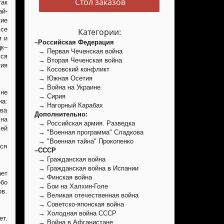
Стол заказов
ак
ай-
ие
ссе
Категории:
м и
–Российская Федерация
цк–
→ Первая Чеченская война
ся
→ Вторая Чеченская война
тия
→ Косовский конфликт
→ Южная Осетия
→ Война на Украине
 не
→ Сирия
а:
→ Нагорный Карабах
ива
Дополнительно:
на
→ Российская армия. Разведка
лей
→ "Военная программа" Сладкова
→ "Военная тайна" Прокопенко
лся
–СССР
→ Гражданская война
→ Гражданская война в Испании
ает
→ Финская война
обо
→ Бои на Халхин-Голе
ов.
→ Великая отечественная война
→ Советско-японская война
→ Холодная война СССР
ет.
→ Война в Афганистане