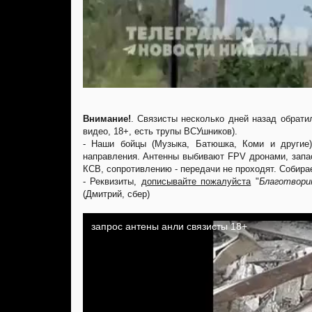
Внимание!
. Связисты несколько дней назад обрати
видео, 18+, есть трупы ВСУшников).
- Наши бойцы (Музыка, Батюшка, Коми и другие
направления. Антенны выбивают FPV дронами, запас
КСВ, сопротивлению - передачи не проходят. Собирае
- Реквизиты,
дописывайте пожалуйста
"
Благотвори
(Дмитрий, сбер)