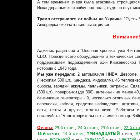
А тем временем вчера была атакована строящаяся 
Искандера выжег стройку под ноль, судя по спутник
Трамп отстранился от войны на Украине
: "Пусть 
Анкориджа окончательно выветрился.
Внимание!
Администрация сайта "Военная хроника" уже 4-й г
СВО. Прежде всего оборудование и техническая со
поддерживаем подразделения 61-й Киркенесской
историю с 1943 года.
Мы уже передали:
2 автомобиля НИВА Шевроле, 1
(Нефопам 500 шт., бандажи, мидокалм), 46 тепловиз
сбросы, зарядки, аккумы, паяльники, ретрансы. Свя
(300 шт), повербанки (до 300), антенны - не менее 40
бензиновые генераторы - 9, несколько отличных бен
переноски, кабеля, средства наблюдения, штативы,
сети, тенты и другое, отчеты ниже. Работаем
пожалуйста "Благотворительность" или "помощь бой
25-й отчет
24-й отчет
23-й отчет
22-й отч
Отчеты:
,
,
,
15-й отчет
14-й отчет
ТРИНАДЦАТЫЙ
Д
,
,
отчет,
ВОСЬМОЙ
СЕДЬМОЙ
ШЕСТОЙ
отчет,
отчет.
отчет.
о