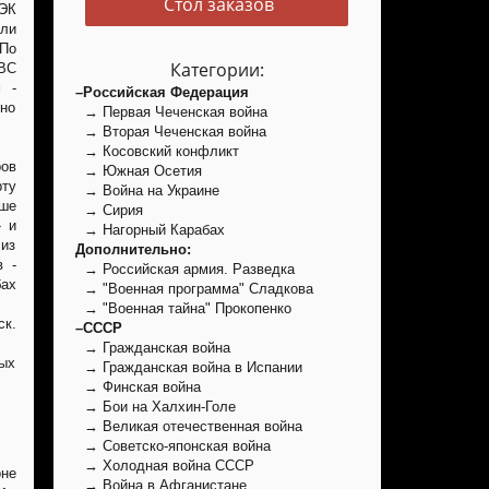
Стол заказов
БЭК
ели
По
Категории:
ВС
 -
–Российская Федерация
ьно
→ Первая Чеченская война
→ Вторая Чеченская война
→ Косовский конфликт
ов
→ Южная Осетия
ту
→ Война на Украине
ьше
→ Сирия
» и
→ Нагорный Карабах
из
Дополнительно:
в -
→ Российская армия. Разведка
бах
→ "Военная программа" Сладкова
→ "Военная тайна" Прокопенко
к.
–СССР
→ Гражданская война
ных
→ Гражданская война в Испании
→ Финская война
→ Бои на Халхин-Голе
→ Великая отечественная война
→ Советско-японская война
→ Холодная война СССР
оне
→ Война в Афганистане