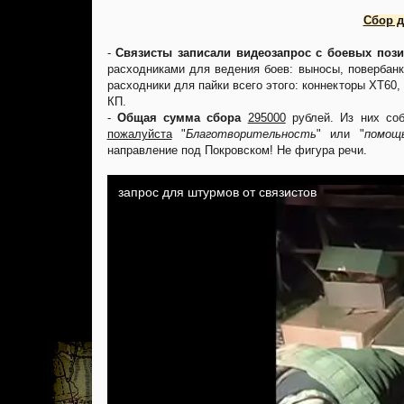
Сбор д
-
Связисты записали видеозапрос с боевых поз
расходниками для ведения боев: выносы, повербанк
расходники для пайки всего этого: коннекторы XT60
КП.
-
Общая сумма сбора
295000
рублей. Из них со
пожалуйста
"
Благотворительность
" или "
помощ
направление под Покровском! Не фигура речи.