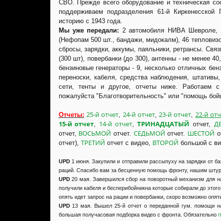
СВО. Прежде всего оборудование и техническая со
поддерживаем подразделения 61-й Киркенесской
историю с 1943 года.
Мы уже передали:
2 автомобиля НИВА Шевроле, 1
(Нефопам 500 шт., бандажи, мидокалм), 46 тепловиз
сбросы, зарядки, аккумы, паяльники, ретрансы. Свя
(300 шт), повербанки (до 300), антенны - не менее 40
бензиновые генераторы - 9, несколько отличных бен
переноски, кабеля, средства наблюдения, штативы,
сети, тенты и другое, отчеты ниже. Работаем
пожалуйста "Благотворительность" или "помощь бой
25-й отчет
24-й отчет
23-й отчет
22-й отч
Отчеты:
,
,
,
15-й отчет
14-й отчет
ТРИНАДЦАТЫЙ
Д
,
,
отчет,
ВОСЬМОЙ
СЕДЬМОЙ
ШЕСТОЙ
отчет,
отчет.
отчет.
о
ТРЕТИЙ
ВТОРОЙ
отчет),
отчет с видео,
большой с в
UPD
1 июня. Закупили и отправили рассыпуху на зарядки от ба
раций. Спасибо вам за бесценную помощь фронту, нашим шту
UPD
20 мая. Завершился сбор на поворотный механизм для на
получили кабеля и бесперибойникна которые собирали до этого
опять идет запрос на рации и повербанки, скоро возможно опят
UPD
13 мая. Вышел 25-й отчет о переданной гум. помощи н
п
большая получасовая подборка видео с фронта. Обязательно