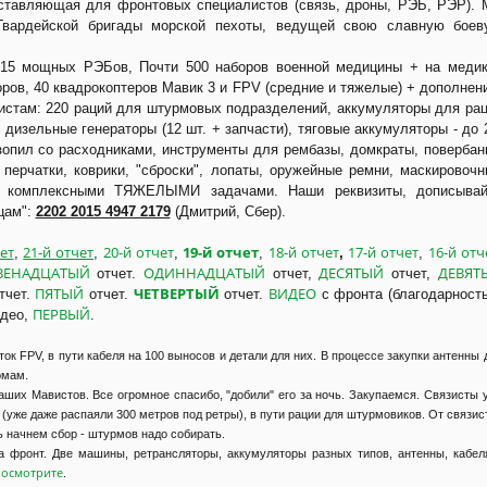
ставляющая для фронтовых специалистов (связь, дроны, РЭБ, РЭР).
 Гвардейской бригады морской пехоты, ведущей свою славную боев
5 мощных РЭБов, Почти 500 наборов военной медицины + на медик
оров, 40 квадрокоптеров Мавик 3 и FPV (средние и тяжелые) + дополнен
зистам: 220 раций для штурмовых подразделений, аккумуляторы для ра
, дизельные генераторы (12 шт. + запчасти), тяговые аккумуляторы - до 
зопил со расходниками, инструменты для рембазы, домкраты, повербан
 перчатки, коврики, "сброски", лопаты, оружейные ремни, маскировоч
 с комплексными ТЯЖЕЛЫМИ задачами. Наши реквизиты, дописывай
цам":
2202 2015 4947 2179
(Дмитрий, Сбер).
ет
21-й отчет
20-й отчет
19-й отчет
18-й отчет
17-й отчет
16-й отч
,
,
,
,
,
,
ВЕНАДЦАТЫЙ
ОДИННАДЦАТЫЙ
ДЕСЯТЫЙ
ДЕВЯТ
отчет.
отчет,
отчет,
ПЯТЫЙ
ЧЕТВЕРТЫЙ
ВИДЕО
тчет.
отчет.
отчет.
с фронта (благодарност
ПЕРВЫЙ
идео,
.
ток FPV, в пути кабеля на 100 выносов и детали для них. В процессе закупки антенны 
рмам.
ших Мавистов. Все огромное спасибо, "добили" его за ночь. Закупаемся. Связисты 
 (уже даже распаяли 300 метров под ретры), в пути рации для штурмовиков. От связис
ь начнем сбор - штурмов надо собирать.
а фронт. Две машины, ретрансляторы, аккумуляторы разных типов, антенны, кабел
осмотрите
.