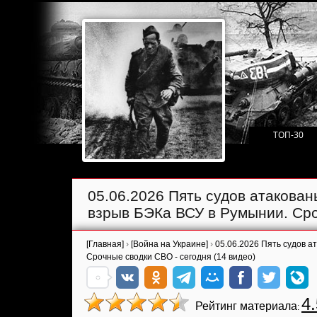
ТОП-30
05.06.2026 Пять судов атакова
взрыв БЭКа ВСУ в Румынии. Сро
[Главная]
›
[Война на Украине]
›
05.06.2026 Пять судов 
Срочные сводки СВО - сегодня (14 видео)
4.
Рейтинг материала
: