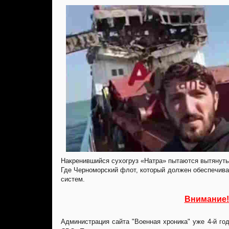
Накренившийся сухогруз «Натра» пытаются вытянуть 
Где Черноморский флот, который должен обеспечива
систем.
Внимание!
Администрация сайта "Военная хроника" уже 4-й г