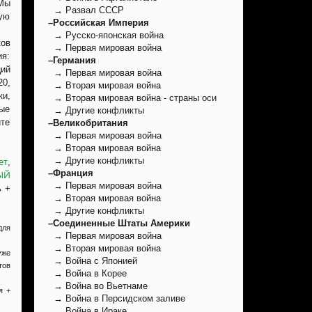
 Мы
→ Развал СССР
ую
–Российская Империя
→ Русско-японская война
ов
→ Первая мировая война
ия:
–Германия
ций
→ Первая мировая война
20,
→ Вторая мировая война
ки,
→ Вторая мировая война - страны оси
ные
→ Другие конфликты
те
–Великобритания
→ Первая мировая война
→ Вторая мировая война
ет
→ Другие конфликты
,
–Франция
ЫЙ
→ Первая мировая война
ь +
→ Вторая мировая война
→ Другие конфликты
–Соединенные Штаты Америки
для
→ Первая мировая война
→ Вторая мировая война
уже
→ Война с Японией
тов
→ Война в Корее
→ Война во Вьетнаме
я +
→ Война в Персидском заливе
→ Война в Ираке