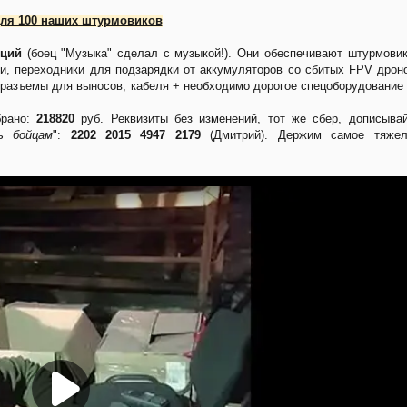
ля 100 наших штурмовиков
иций
(боец "Музыка" сделал с музыкой!). Они обеспечивают штурмови
и, переходники для подзарядки от аккумуляторов со сбитых FPV дрон
, разъемы для выносов, кабеля + необходимо дорогое спецоборудование
брано:
218820
руб. Реквизиты без изменений, тот же сбер,
дописыва
ь бойцам
":
2202 2015 4947 2179
(Дмитрий). Держим самое тяжел