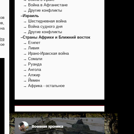
→ Война в Афганистане
→ Другие конфликты
–Израиль
ков
→ Шестидневная война
ов,
→ Война судного дня
 на
→ Другие конфликты
–Страны Африки и Ближний восток
йте
→ Египет
ое
→ Ливия
→ Ирано-Иракская война
→ Сомали
→ Руанда
→ Ангола
→ Алжир
→ Йемен
→ Африка - остальное