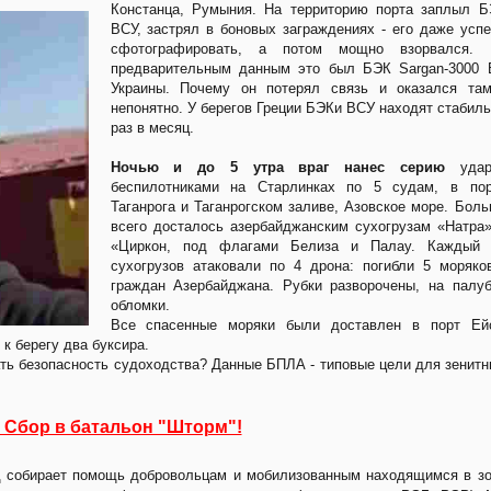
Констанца, Румыния. На территорию порта заплыл 
ВСУ, застрял в боновых заграждениях - его даже усп
сфотографировать, а потом мощно взорвался. 
предварительным данным это был БЭК Sargan-3000 
Украины. Почему он потерял связь и оказался там
непонятно. У берегов Греции БЭКи ВСУ находят стабил
раз в месяц.
Ночью и до 5 утра враг нанес серию
удар
беспилотниками на Старлинках по 5 судам, в пор
Таганрога и Таганрогском заливе, Азовское море. Бол
всего досталось азербайджанским сухогрузам «Натра
«Циркон, под флагами Белиза и Палау. Каждый 
сухогрузов атаковали по 4 дрона: погибли 5 моряко
граждан Азербайджана. Рубки разворочены, на палу
обломки.
Все спасенные моряки были доставлен в порт Ейс
к берегу два буксира.
ть безопасность судоходства? Данные БПЛА - типовые цели для зенит
 Сбор в батальон "Шторм"!
од собирает помощь добровольцам и мобилизованным находящимся в з