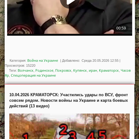
Война на Украине
Категория:
|
Добавлено:
Среда 20.05.2026 12:55
|
Просмотров
:
15220
Волчанск
Родинское
Покровск
Купянск
иран
Краматорск
Часов
Теги
:
,
,
,
,
,
,
Яр
Спецоперация на Украине
,
10.04.2026 КРАМАТОРСК: Участились удары по ВСУ, фронт
совсем рядом. Новости войны на Украине и карта боевых
действий (13 видео)