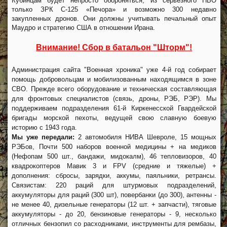
Кубинцам будет непросто обороняться, из серьезного ПВО
только ЗРК С-125 «Печора» и возможно 300 недавно
закупленных дронов. Они должны учитывать печальный опыт
Маудро и стратегию США в отношении Ирана.
Внимание! Сбор в батальон "Шторм"!
Администрация сайта "Военная хроника" уже 4-й год собирает
помощь добровольцам и мобилизованным находящимся в зоне
СВО. Прежде всего оборудование и техническая составляющая
для фронтовых специалистов (связь, дроны, РЭБ, РЭР). Мы
поддерживаем подразделения 61-й Киркенесской Гвардейской
бригады морской пехоты, ведущей свою славную боевую
историю с 1943 года.
Мы уже передали:
2 автомобиля НИВА Шевроле, 15 мощных
РЭБов, Почти 500 наборов военной медицины + на медиков
(Нефопам 500 шт., бандажи, мидокалм), 46 тепловизоров, 40
квадрокоптеров Мавик 3 и FPV (средние и тяжелые) +
дополнения: сбросы, зарядки, аккумы, паяльники, ретрансы.
Связистам: 220 раций для штурмовых подразделений,
аккумуляторы для раций (300 шт), повербанки (до 300), антенны -
не менее 40, дизельные генераторы (12 шт. + запчасти), тяговые
аккумуляторы - до 20, бензиновые генераторы - 9, несколько
отличных бензопил со расходниками, инструменты для рембазы,