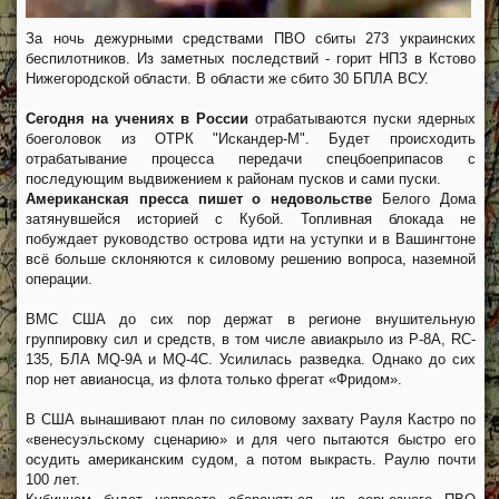
За ночь дежурными средствами ПВО сбиты 273 украинских
беспилотников. Из заметных последствий - горит НПЗ в Кстово
Нижегородской области. В области же сбито 30 БПЛА ВСУ.
Сегодня на учениях в России
отрабатываются пуски ядерных
боеголовок из ОТРК "Искандер-М". Будет происходить
отрабатывание процесса передачи спецбоеприпасов с
последующим выдвижением к районам пусков и сами пуски.
Американская пресса пишет о недовольстве
Белого Дома
затянувшейся историей с Кубой. Топливная блокада не
побуждает руководство острова идти на уступки и в Вашингтоне
всё больше склоняются к силовому решению вопроса, наземной
операции.
ВМС США до сих пор держат в регионе внушительную
группировку сил и средств, в том числе авиакрыло из P-8A, RC-
135, БЛА MQ-9A и MQ-4C. Усилилась разведка. Однако до сих
пор нет авианосца, из флота только фрегат «Фридом».
В США вынашивают план по силовому захвату Рауля Кастро по
«венесуэльскому сценарию» и для чего пытаются быстро его
осудить американским судом, а потом выкрасть. Раулю почти
100 лет.