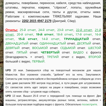
домкраты, повербанки, переноски, кабеля, средства наблюдения,
штативы, перчатки, коврики, "сброски", лопаты, оружейные
ремни, маскировочные сети, тенты и другое, отчеты ниже.
Работаем с комплексными ТЯЖЕЛЫМИ задачами. Наши
реквизиты:
2202 2015 4947 2179
(Дмитрий, Сбер).
25-й отчет
24-й отчет
23-й отчет
22-й отчет
21-й
Отчеты:
,
,
,
,
отчет
20-й отчет
19-й отчет
18-й отчет
17-й отчет
16-й
,
,
,
,
,
отчет
15-й отчет
14-й отчет
ТРИНАДЦАТЫЙ
,
,
,
отчет,
ДВЕНАДЦАТЫЙ
ОДИННАДЦАТЫЙ
ДЕСЯТЫЙ
отчет.
отчет,
отчет,
ДЕВЯТЫЙ
ВОСЬМОЙ
СЕДЬМОЙ
ШЕСТОЙ
отчет,
отчет.
отчет.
ПЯТЫЙ
ЧЕТВЕРТЫЙ
ВИДЕО
отчет.
отчет.
отчет.
с фронта
ТРЕТИЙ
ВТОРОЙ
(благодарность + отчет),
отчет с видео,
ПЕРВЫЙ
большой с видео,
.
UPD
20 мая. Завершился сбор на поворотный механизм для наших
Мавистов. Все огромное спасибо, "добили" его за ночь. Закупаемся.
Связисты уже получили кабеля и бесперибойникна которые собирали до этого
(уже даже распаяли 300 метров под ретры), в пути рации для штурмовиков.
От связистов опять идет запрос на рации и повербанки, скоро возможно
опять начнем сбор - штурмов надо собирать.
UPD
13 мая. Вышел 25-й отчет о переданной гум. помощи на фронт. Две
машины, ретрансляторы, аккумуляторы разных типов, антенны, кабеля +
посмотрите
большая получасовая подборка видео с фронта. Обязательно
.