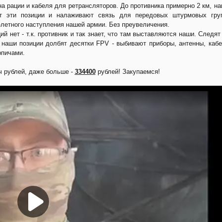
на рации и кабеля для ретрансляторов. До противника примерно 2 км, н
т эти позиции и налаживают связь для передовых штурмовых груп
-летного наступления нашей армии. Без преувеличения.
ий нет - т.к. противник и так знает, что там выставляются наши. Следят
 наши позиции долбят десятки FPV - выбивают приборы, антенны, каб
рпичами.
 рублей, даже больше -
334400
рублей! Закупаемся!