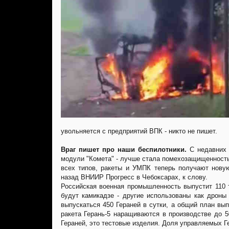
увольняется с предприятий ВПК - никто не пишет.
Враг пишет про наши беспилотники.
С недавних 
модули "Комета" - лучше стала помехозащищенность
всех типов, ракеты и УМПК теперь получают новую
назад ВНИИР Прогресс в Чебоксарах, к слову.
Российская военная промышленность выпустит 110 т
будут камикадзе - другие использованы как дроны
выпускаться 450 Гераней в сутки, а общий план вып
ракета Герань-5 наращиваются в производстве до 5
Гераней, это тестовые изделия. Доля управляемых Г