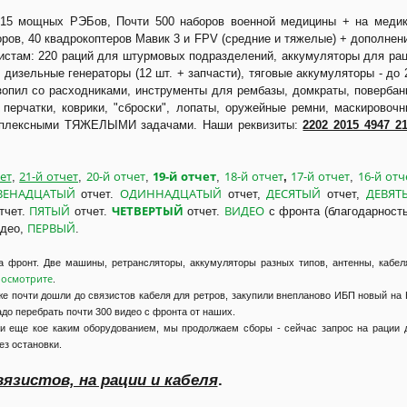
5 мощных РЭБов, Почти 500 наборов военной медицины + на медик
оров, 40 квадрокоптеров Мавик 3 и FPV (средние и тяжелые) + дополнен
зистам: 220 раций для штурмовых подразделений, аккумуляторы для ра
, дизельные генераторы (12 шт. + запчасти), тяговые аккумуляторы - до 
зопил со расходниками, инструменты для рембазы, домкраты, повербан
 перчатки, коврики, "сброски", лопаты, оружейные ремни, маскировоч
комплексными ТЯЖЕЛЫМИ задачами. Наши реквизиты:
2202 2015 4947 2
ет
21-й отчет
20-й отчет
19-й отчет
18-й отчет
17-й отчет
16-й отч
,
,
,
,
,
,
ВЕНАДЦАТЫЙ
ОДИННАДЦАТЫЙ
ДЕСЯТЫЙ
ДЕВЯТ
отчет.
отчет,
отчет,
ПЯТЫЙ
ЧЕТВЕРТЫЙ
ВИДЕО
тчет.
отчет.
отчет.
с фронта (благодарност
ПЕРВЫЙ
идео,
.
а фронт. Две машины, ретрансляторы, аккумуляторы разных типов, антенны, кабел
осмотрите
.
уже почти дошли до связистов кабеля для ретров, закупили внепланово ИБП новый на 
адо перебрать почти 300 видео с фронта от наших.
и еще кое каким оборудованием, мы продолжаем сборы - сейчас запрос на рации 
ез остановки.
вязистов, на рации и кабеля
.