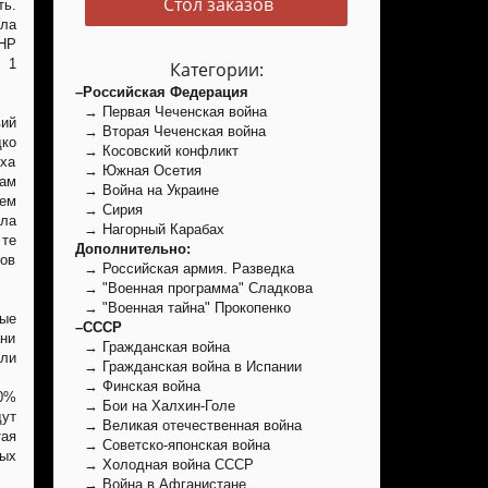
Стол заказов
ь.
ла
ДНР
 1
Категории:
–Российская Федерация
→ Первая Чеченская война
ий
→ Вторая Чеченская война
ко
→ Косовский конфликт
ха
→ Южная Осетия
ам
→ Война на Украине
ем
→ Сирия
ла
→ Нагорный Карабах
 те
Дополнительно:
ов
→ Российская армия. Разведка
→ "Военная программа" Сладкова
→ "Военная тайна" Прокопенко
ные
–СССР
ани
→ Гражданская война
ели
→ Гражданская война в Испании
→ Финская война
60%
→ Бои на Халхин-Голе
дут
→ Великая отечественная война
тая
→ Советско-японская война
ных
→ Холодная война СССР
→ Война в Афганистане