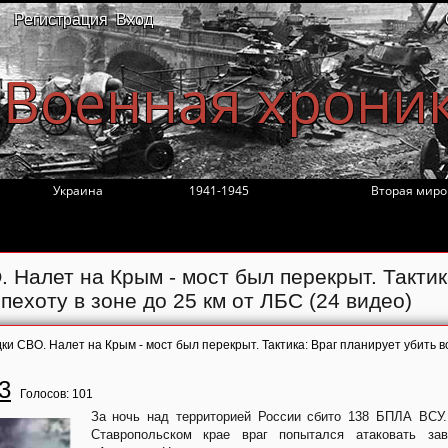
Регистрация
Вход
Военная хрони
Украина
1941-1945
Вторая миро
 Налет на Крым - мост был перекрыт. Тактик
пехоту в зоне до 25 км от ЛБС (24 видео)
ки СВО. Налет на Крым - мост был перекрыт. Тактика: Враг планирует убить в
3
Голосов:
101
За ночь над территорией России сбито 138 БПЛА ВСУ
Ставропольском крае враг попытался атаковать зав