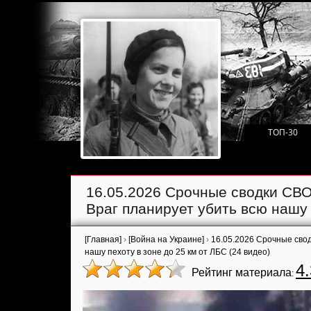
ТОП-30
16.05.2026 Срочные сводки СВО.
Враг планирует убить всю нашу 
[Главная]
›
[Война на Украине]
›
16.05.2026 Срочные свод
нашу пехоту в зоне до 25 км от ЛБС (24 видео)
4.
Рейтинг материала
: