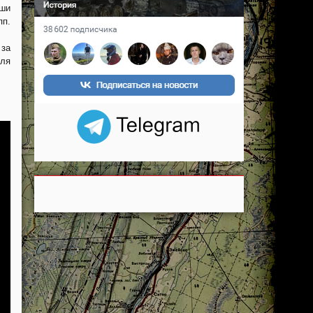
аши
п.
 за
еля