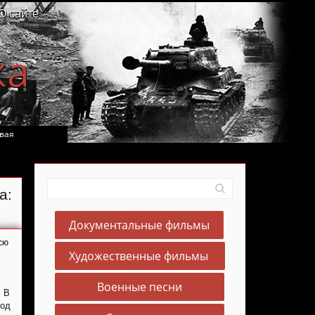
О сайте
ка
вая
а:
Документальные фильмы
сю
Художественные фильмы
Военные песни
. В
од