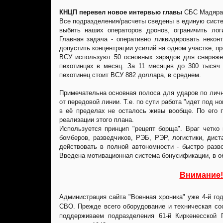
КНЦП перевел новое интервью главы
СБС Мадяра,
Все подразделения/расчеты сведены в единую систе
выбить наших операторов дронов, ограничить логи
Главная задача - оперативно ликвидировать неко
допустить концентрации усилий на одном участке, пр
ВСУ используют 50 основных зарядов для снаряжен
пехотинцах в месяц. За 11 месяцев до 300 тысяч
пехотинец стоит ВСУ 882 доллара, в среднем.
Примечательна основная полоса для ударов по лично
от передовой линии. Т.е. по сути работа "идет под н
в её пределах не осталось живы вообще. По его 
реализации этого плана.
Используется принцип "рецепт борща". Враг четко
бомберов, разведчиков, РЭБ, РЭР, логистики, дис
действовать в полной автономности - быстро разв
Введена мотивационная система бонусификации, в о
Внимание!
Администрация сайта "Военная хроника" уже 4-й г
СВО. Прежде всего оборудование и техническая со
поддерживаем подразделения 61-й Киркенесской