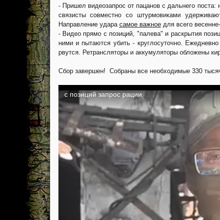
- Пришел видеозапрос от пацанов с дальнего поста: 
связисты совместно со штурмовиками удерживаю
Направление удара
самое важное
для всего весенне
- Видео прямо с позиций, "палева" и раскрытия позиц
ними и пытаются убить - круглосуточно. Ежедневно
рвутся. Ретрансляторы и аккумуляторы обложены ки
Сбор завершен! Собраны все необходимые 330 тысяч