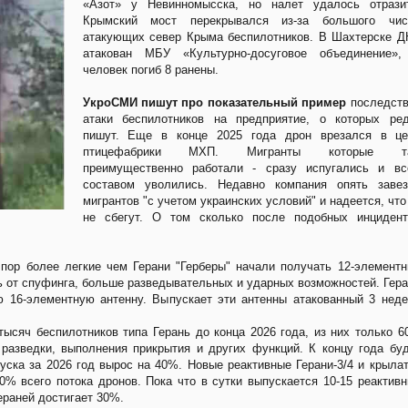
«Азот» у Невинномысска, но налет удалось отразит
Крымский мост перекрывался из-за большого чис
атакующих север Крыма беспилотников. В Шахтерске 
атакован МБУ «Культурно-досуговое объединение»,
человек погиб 8 ранены.
УкроСМИ пишут про показательный пример
последств
атаки беспилотников на предприятие, о которых ред
пишут. Еще в конце 2025 года дрон врезался в це
птицефабрики МХП. Мигранты которые т
преимущественно работали - сразу испугались и вс
составом уволились. Недавно компания опять завез
мигрантов "с учетом украинских условий" и надеется, что
не сбегут. О том сколько после подобных инцидент
пор более легкие чем Герани "Герберы" начали получать 12-элемент
 от спуфинга, больше разведывательных и ударных возможностей. Гер
 16-элементную антенну. Выпускает эти антенны атакованный 3 нед
ысяч беспилотников типа Герань до конца 2026 года, из них только 
 разведки, выполнения прикрытия и других функций. К концу года бу
уска за 2026 год вырос на 40%. Новые реактивные Герани-3/4 и крыла
0% всего потока дронов. Пока что в сутки выпускается 10-15 реактив
ераней достигает 30%.