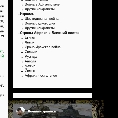
→ Война в Афганистане
ов
→ Другие конфликты
ия:
–Израиль
ций
→ Шестидневная война
20,
→ Война судного дня
ки,
→ Другие конфликты
ные
–Страны Африки и Ближний восток
179
→ Египет
→ Ливия
→ Ирано-Иракская война
ет
,
→ Сомали
ЫЙ
→ Руанда
ь +
→ Ангола
→ Алжир
→ Йемен
→ Африка - остальное
я +
КП,
для