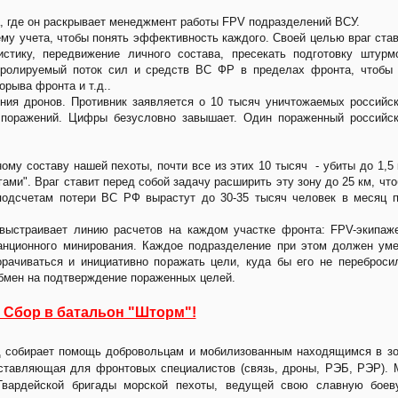
 где он раскрывает менеджмент работы FPV подразделений ВСУ.
му учета, чтобы понять эффективность каждого. Своей целью враг ста
стику, передвижение личного состава, пресекать подготовку штурм
нтролируемый поток сил и средств ВС ФР в пределах фронта, чтобы
орыва фронта и т.д..
ия дронов. Противник заявляется о 10 тысяч уничтожаемых российс
 поражений. Цифры безусловно завышает. Один пораженный российс
му составу нашей пехоты, почти все из этих 10 тысяч - убиты до 1,5
огами". Враг ставит перед собой задачу расширить эту зону до 25 км, чт
подсчетам потери ВС РФ вырастут до 30-35 тысяч человек в месяц 
 выстраивает линию расчетов на каждом участке фронта: FPV-экипаж
танционного минирования. Каждое подразделение при этом должен ум
орачиваться и инициативно поражать цели, куда бы его не переброси
бмен на подтверждение пораженных целей.
 Сбор в батальон "Шторм"!
од собирает помощь добровольцам и мобилизованным находящимся в з
ставляющая для фронтовых специалистов (связь, дроны, РЭБ, РЭР).
 Гвардейской бригады морской пехоты, ведущей свою славную боев