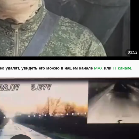
MAX
ТГ канале
део удалят, увидеть его можно в нашем канале
или
.