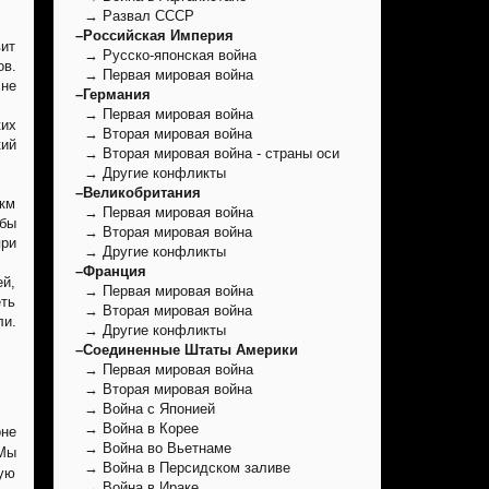
→ Развал СССР
–Российская Империя
вит
→ Русско-японская война
ов.
→ Первая мировая война
 не
–Германия
→ Первая мировая война
ких
→ Вторая мировая война
кий
→ Вторая мировая война - страны оси
→ Другие конфликты
–Великобритания
 км
→ Первая мировая война
обы
→ Вторая мировая война
при
→ Другие конфликты
–Франция
ей,
→ Первая мировая война
еть
→ Вторая мировая война
ли.
→ Другие конфликты
–Соединенные Штаты Америки
→ Первая мировая война
→ Вторая мировая война
→ Война с Японией
→ Война в Корее
оне
→ Война во Вьетнаме
 Мы
→ Война в Персидском заливе
ую
→ Война в Ираке