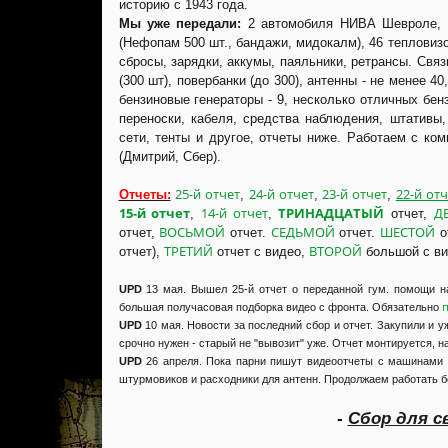
историю с 1943 года.
Мы уже передали:
2 автомобиля НИВА Шевроле, 1
(Нефопам 500 шт., бандажи, мидокалм), 46 тепловиз
сбросы, зарядки, аккумы, паяльники, ретрансы. Свя
(300 шт), повербанки (до 300), антенны - не менее 40
бензиновые генераторы - 9, несколько отличных бен
переноски, кабеля, средства наблюдения, штативы,
сети, тенты и другое, отчеты ниже. Работаем с 
(Дмитрий, Сбер).
25-й отчет
24-й отчет
23-й отчет
22-й отч
Отчеты:
,
,
,
15-й отчет
14-й отчет
ТРИНАДЦАТЫЙ
Д
,
,
отчет,
ВОСЬМОЙ
СЕДЬМОЙ
ШЕСТОЙ
отчет,
отчет.
отчет.
о
ТРЕТИЙ
ВТОРОЙ
отчет),
отчет с видео,
большой с в
UPD
13 мая. Вышел 25-й отчет о переданной гум. помощи н
п
большая получасовая подборка видео с фронта. Обязательно
UPD
10 мая. Новости за последний сбор и отчет. Закупили и 
срочно нужен - старый не "вывозит" уже. Отчет монтируется, н
UPD
26 апреля. Пока парни пишут видеоотчеты с машинами 
штурмовиков и расходники для антенн. Продолжаем работать б
-
Сбор для с