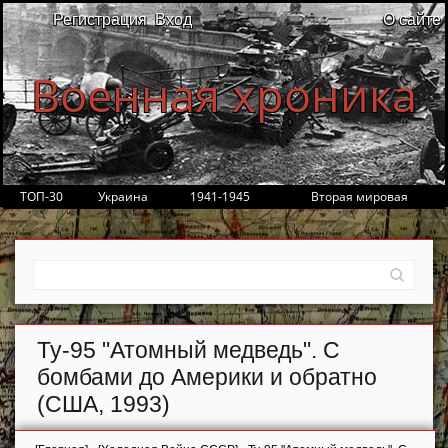
Регистрация
Вход
О сайте
Военная хроника
ТОП-30
Украина
1941-1945
Вторая мировая
Ту-95 "Атомный медведь". С
бомбами до Америки и обратно
(США, 1993)