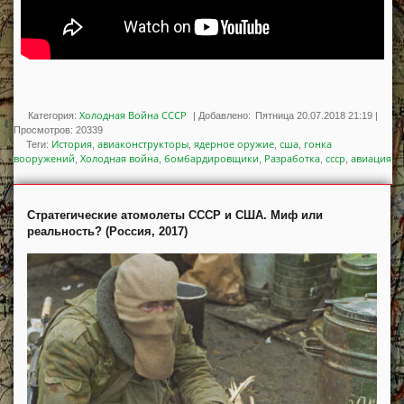
Холодная Война СССР
Категория:
|
Добавлено:
Пятница 20.07.2018 21:19
|
Просмотров
:
20339
История
авиаконструкторы
ядерное оружие
сша
гонка
Теги
:
,
,
,
,
вооружений
Холодная война
бомбардировщики
Разработка
ссср
авиация
,
,
,
,
,
Стратегические атомолеты СССР и США. Миф или
реальность? (Россия, 2017)