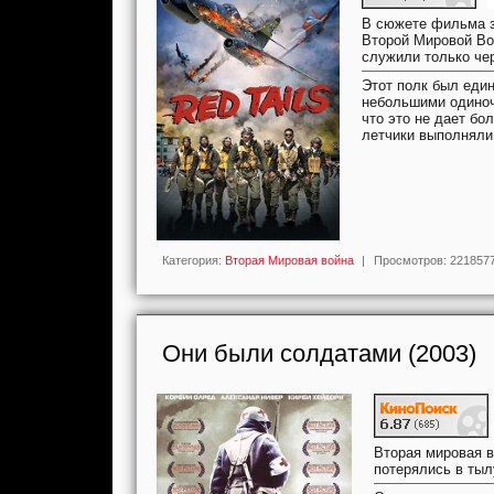
В сюжете фильма з
Второй Мировой Вой
служили только че
Этот полк был един
небольшими одиноч
что это не дает бо
летчики выполняли
Категория:
Вторая Мировая война
|
Просмотров:
221857
Они были солдатами (2003)
Вторая мировая в
потерялись в тыл