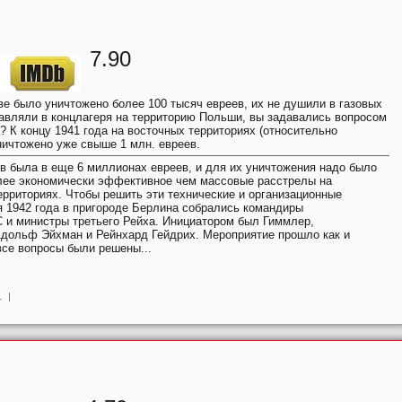
7.90
ве было уничтожено более 100 тысяч евреев, их не душили в газовых
равляли в концлагеря на территорию Польши, вы задавались вопросом
? К концу 1941 года на восточных территориях (относительно
ничтожено уже свыше 1 млн. евреев.
в была в еще 6 миллионах евреев, и для их уничтожения надо было
олее экономически эффективное чем массовые расстрелы на
ерриториях. Чтобы решить эти технические и организационные
я 1942 года в пригороде Берлина собрались командиры
 и министры третьего Рейха. Инициатором был Гиммлер,
Адольф Эйхман и Рейнхард Гейдрих. Мероприятие прошло как и
все вопросы были решены...
1
|