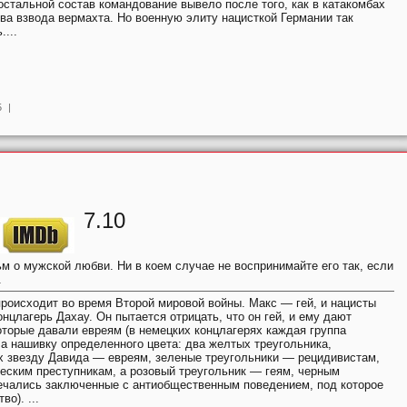
остальной состав командование вывело после того, как в катакомбах
ва взвода вермахта. Но военную элиту нацисткой Германии так
....
5
|
7.10
м о мужской любви. Ни в коем случае не воспринимайте его так, если
.
роисходит во время Второй мировой войны. Макс — гей, и нацисты
онцлагерь Дахау. Он пытается отрицать, что он гей, и ему дают
оторые давали евреям (в немецких концлагерях каждая группа
а нашивку определенного цвета: два желтых треугольника,
 звезду Давида — евреям, зеленые треугольники — рецидивистам,
еским преступникам, а розовый треугольник — геям, черным
ечались заключенные с антиобщественным поведением, под которое
о). ...