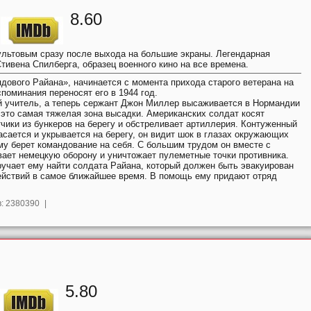
8.60
льтовым сразу после выхода на большие экраны. Легендарная
тивена Спилберга, образец военного кино на все времена.
дового Райана», начинается с момента прихода старого ветерана на
поминания переносят его в 1944 год.
 учитель, а теперь сержант Джон Миллер высаживается в Нормандии
 это самая тяжелая зона высадки. Американских солдат косят
чики из бункеров на берегу и обстреливает артиллерия. Контуженный
сается и укрывается на берегу, он видит шок в глазах окружающих
ому берет командование на себя. С большим трудом он вместе с
ает немецкую оборону и уничтожает пулеметные точки противника.
учает ему найти солдата Райана, который должен быть эвакуирован
ействий в самое ближайшее время. В помощь ему придают отряд
:
2380390
|
5.80