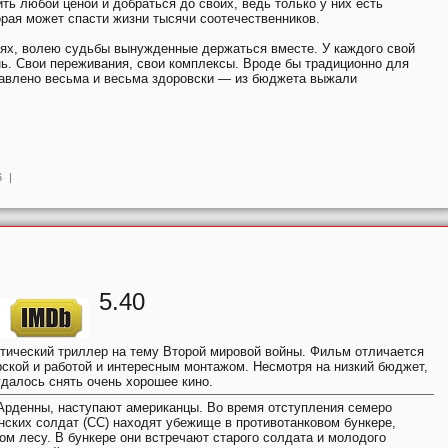
ь любой ценой и добраться до своих, ведь только у них есть
рая может спасти жизни тысячи соотечественников.
ях, волею судьбы вынужденные держаться вместе. У каждого свой
нь. Свои переживания, свои комплексы. Вроде бы традиционно для
тавлено весьма и весьма здоровски — из бюджета выжали
6
|
5.40
ический триллер на тему Второй мировой войны. Фильм отличается
рской и работой и интересным монтажом. Несмотря на низкий бюджет,
далось снять очень хорошее кино.
 Арденны, наступают американцы. Во время отступления семеро
нских солдат (СС) находят убежище в противотанковом бункере,
ом лесу. В бункере они встречают старого солдата и молодого