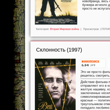
новобранца, весь 
бункера исчезло д
просто не испугать
Категория:
Вторая Мировая война
|
Просмотров:
179704
Склонность (1997)
Это не просто филь
решитесь смотреть
Действие фильма п
отправляют его в к
желтую нашивку, к
заключенных носил
символизировавших
красные — политич
треугольником отм
попадало лесбиянств