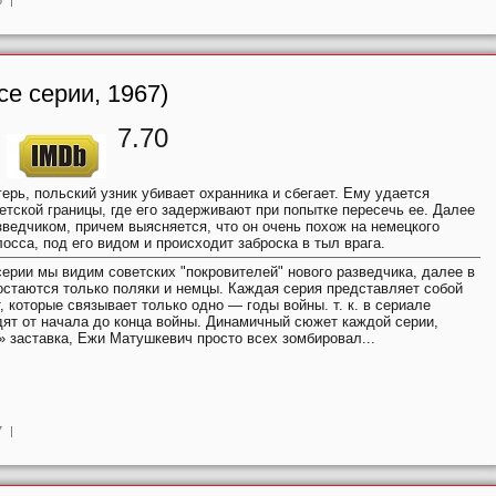
се серии, 1967)
7.70
ерь, польский узник убивает охранника и сбегает. Ему удается
етской границы, где его задерживают при попытке пересечь ее. Далее
зведчиком, причем выясняется, что он очень похож на немецкого
осса, под его видом и происходит заброска в тыл врага.
серии мы видим советских "покровителей" нового разведчика, далее в
стаются только поляки и немцы. Каждая серия представляет собой
 которые связывает только одно — годы войны. т. к. в сериале
ят от начала до конца войны. Динамичный сюжет каждой серии,
 заставка, Ежи Матушкевич просто всех зомбировал...
7
|