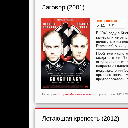
Заговор (2001)
В 1941 году в Кие
камерах и не отп
почему так вышло
Германии) было у
Проблема нацисто
создать что-то б
оккупированных т
вопросы 20 январ
подразделений СС
организаторами: 
предполагалось, 
Категория:
Вторая Мировая война
|
Просмотров:
142882
Летающая крепость (2012)