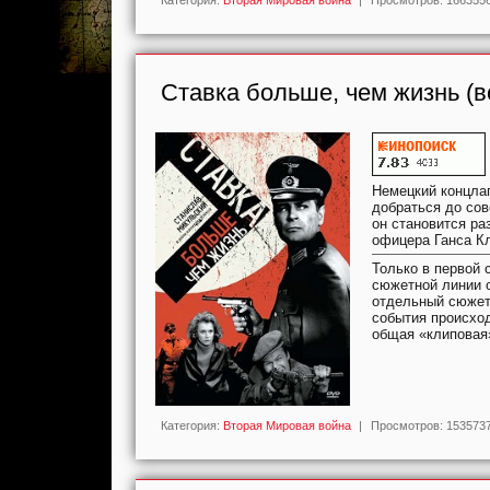
Ставка больше, чем жизнь (в
Немецкий концлаг
добраться до сов
он становится ра
офицера Ганса Кл
Только в первой 
сюжетной линии о
отдельный сюжет,
события происход
общая «клиповая»
Категория:
Вторая Мировая война
|
Просмотров:
153573