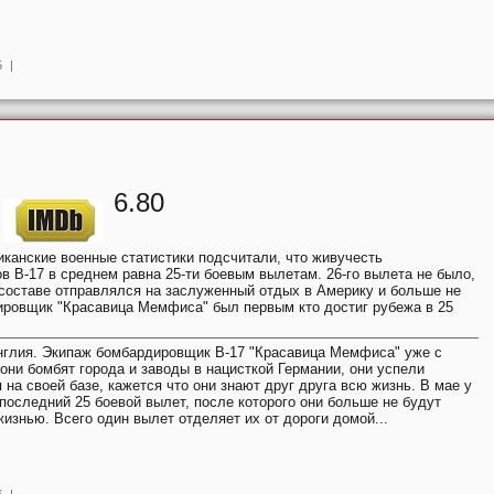
5
|
6.80
иканские военные статистики подсчитали, что живучесть
 B-17 в среднем равна 25-ти боевым вылетам. 26-го вылета не было,
составе отправлялся на заслуженный отдых в Америку и больше не
ровщик "Красавица Мемфиса" был первым кто достиг рубежа в 25
нглия. Экипаж бомбардировщик B-17 "Красавица Мемфиса" уже с
 они бомбят города и заводы в нацисткой Германии, они успели
 на своей базе, кажется что они знают друг друга всю жизнь. В мае у
последний 25 боевой вылет, после которого они больше не будут
жизнью. Всего один вылет отделяет их от дороги домой...
6
|