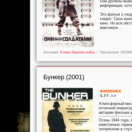
Они должны выжит
информация, кото
Это фильм о люд
секрет. Своя жиз
кино. Но всё обс
максимум....
Категория:
Вторая Мировая война
|
Просмотров:
181094
Бункер (2001)
Атмосферный мист
отличной операто
авторам фильма у
Осень 1944 года,
измотанных герма
затерянном в глух