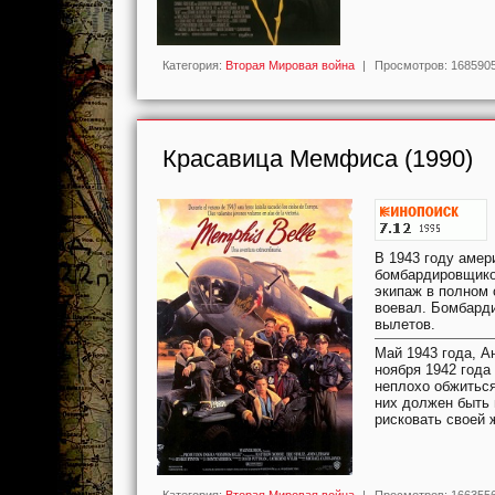
Категория:
Вторая Мировая война
|
Просмотров:
168590
Красавица Мемфиса (1990)
В 1943 году амер
бомбардировщиков
экипаж в полном 
воевал. Бомбарди
вылетов.
Май 1943 года, А
ноября 1942 года
неплохо обжиться
них должен быть 
рисковать своей 
Категория:
Вторая Мировая война
|
Просмотров:
166355