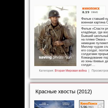
Фильм ставший ку
военная картина С
Фильм «Спасти ря
кладбище, где вос
Бывший школьный
на пляже Омаха -
немецкие пулемет
Миллер чудом спа
его солдат, поэт
солдатами прорыв
Командование пор
из зоны боевых д
солдат....
Категория:
Вторая Мировая война
|
Просмотров
Красные хвосты (2012)