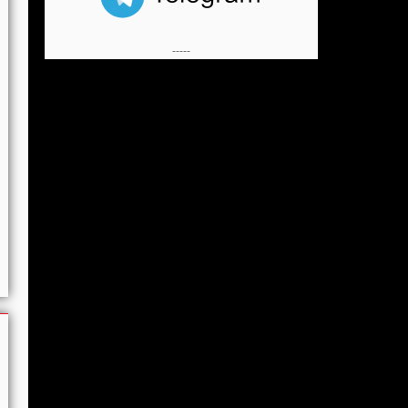
-----