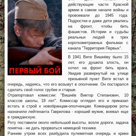
действующие части Красной
армии в самом начале войны и
провоевали до 1945 года.
Подростки и даже дети рвались
на фронт, чтобы бить
фашистов. Истории и судьбы
реальных людей в трех
короткометражных фильмах с
канала "Территория Первых".
В 1941 Вите Вишнёву было 15
лет, его душила злость, он
хотел на фронт бить врага.
Увидев развернутый на улице
призывной пункт Витя встал в
очередь, надеясь, что его возьмут в ополчение. Он постарался
сделать свой голос грубее и старше.
Отрапортовал комиссии: "Вишнёв Виктор Степанович, 10
классов школы, 18 лет". Комиссар оглядел его и приказал
встать в строй к новобранцам-ополченцам. Командиром роты
назначили лейтенанта Гаврилова - хороший мужик, воевал еще
в гражданскую.
Роту поставили около небольшой высоты, возле дороги, задача
понятна - не дать прорваться немецкой технике.
Ранним утром всех разбудила пулеметная очередь и крики