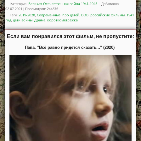
Великая Отечественная война 1941-1945
Категория:
|
Добавлено:
02.07.2021
|
Просмотров
:
244876
2019-2020
Современные
про детей
ВОВ
российские фильмы
1941
Теги
:
,
,
,
,
,
год
дети войны
Драма
короткометражка
,
,
,
Если вам понравился этот фильм, не пропустите:
Папа. "Всё равно придется сказать..." (2020)