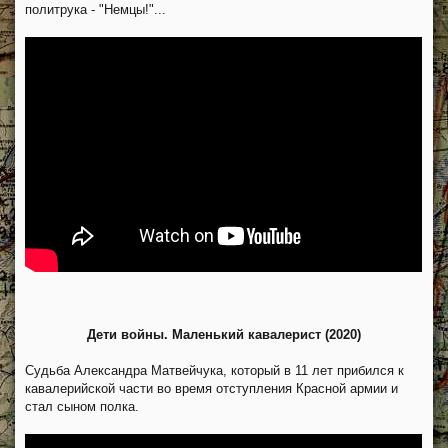
политрука - "Немцы!"...
Дети войны. Маленький кавалерист (2020)
Судьба Александра Матвейчука, который в 11 лет прибился к
кавалерийской части во время отступления Красной армии и
стал сыном полка.