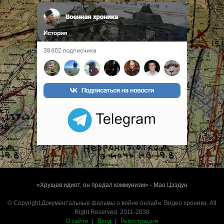
«Хрущев идиот, он предал коммунизм» - Мао Цзэдун
© Copyright Документальные фильмы о войне онлайн. Видео хроника. All
Right Reserved. 2011-2030
О сайте
Вход
Регистрация
|
|