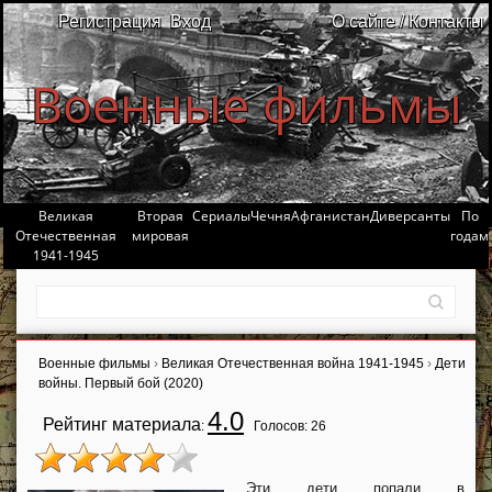
Регистрация
Вход
О сайте / Контакты
Военные фильмы
Великая
Вторая
Сериалы
Чечня
Афганистан
Диверсанты
По
Отечественная
мировая
годам
1941-1945
Военные фильмы
›
Великая Отечественная война 1941-1945
›
Дети
войны. Первый бой (2020)
4.0
Рейтинг материала
:
Голосов:
26
Эти дети попали в