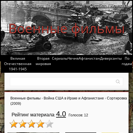
Регистрация
Вход
О сайте / Контакты
Военные фильмы
Великая
Вторая
Сериалы
Чечня
Афганистан
Диверсанты
По
Отечественная
мировая
годам
1941-1945
Военные фильмы
›
Война США в Ираке и Афганистане
›
Сортировка
(2009)
4.0
Рейтинг материала
:
Голосов:
12