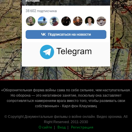
«Оборонительная форма войны сама по себе сильнее, чем наступательная.
Но оборона — это негативное занятие, поскольку она заставляет
сопротивляться намерениям врага вместо того, чтобы развивать свои
собственные» - Карл фон Клаузевиц
© Copyright Документальные фильмы о войне онлайн. Видео хроника. All
Right Reserved. 2011-2030
О сайте
Вход
Регистрация
|
|