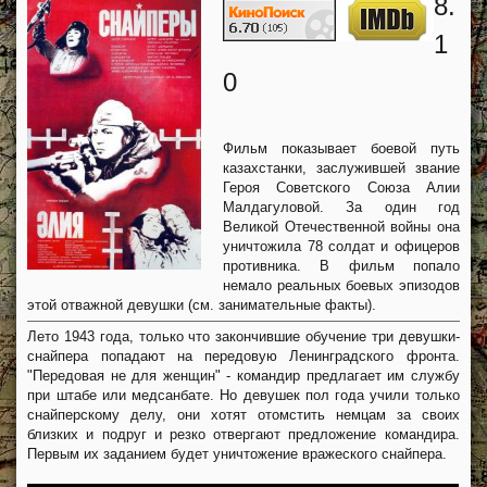
8.
1
0
Фильм показывает боевой путь
казахстанки, заслужившей звание
Героя Советского Союза Алии
Малдагуловой. За один год
Великой Отечественной войны она
уничтожила 78 солдат и офицеров
противника. В фильм попало
немало реальных боевых эпизодов
этой отважной девушки (см. занимательные факты).
Лето 1943 года, только что закончившие обучение три девушки-
снайпера попадают на передовую Ленинградского фронта.
"Передовая не для женщин" - командир предлагает им службу
при штабе или медсанбате. Но девушек пол года учили только
снайперскому делу, они хотят отомстить немцам за своих
близких и подруг и резко отвергают предложение командира.
Первым их заданием будет уничтожение вражеского снайпера.