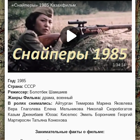
Год:
1985
Страна:
СССР
Режиссер:
Болотбек Шамшиев
Жанры Фильма:
драма, военный
В ролях снимались:
Айтурган Темирова Марина Яковлева
Вера Глаголева Елена Мельникова Николай Скоробогатов
Казым Джекибаев Юозас Киселюс Эмиль Борончиев Георгий
Мартиросян Татьяна Конюхова
Занимательные факты о фильме: