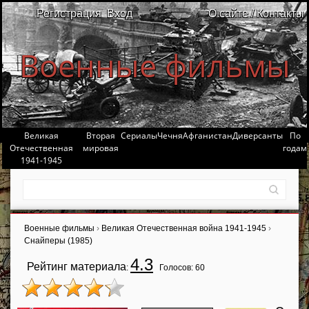
Регистрация
Вход
О сайте / Контакты
Военные фильмы
Великая
Вторая
Сериалы
Чечня
Афганистан
Диверсанты
По
Отечественная
мировая
годам
1941-1945
Военные фильмы
›
Великая Отечественная война 1941-1945
›
Снайперы (1985)
4.3
Рейтинг материала
:
Голосов:
60