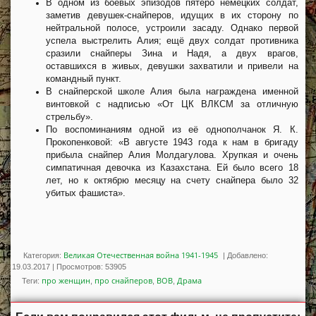
В одном из боевых эпизодов пятеро немецких солдат,
заметив девушек-снайперов, идущих в их сторону по
нейтральной полосе, устроили засаду. Однако первой
успела выстрелить Алия; ещё двух солдат противника
сразили снайперы Зина и Надя, а двух врагов,
оставшихся в живых, девушки захватили и привели на
командный пункт.
В снайперской школе Алия была награждена именной
винтовкой с надписью «От ЦК ВЛКСМ за отличную
стрельбу».
По воспоминаниям одной из её однополчанок Я. К.
Прокопенковой: «В августе 1943 года к нам в бригаду
прибыла снайпер Алия Молдагулова. Хрупкая и очень
симпатичная девочка из Казахстана. Ей было всего 18
лет, но к октябрю месяцу на счету снайпера было 32
убитых фашиста».
Великая Отечественная война 1941-1945
Категория:
|
Добавлено:
19.03.2017
|
Просмотров
:
53905
про женщин
про снайперов
ВОВ
Драма
Теги
:
,
,
,