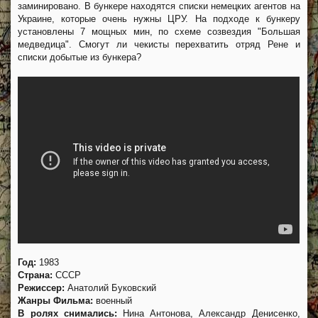
заминировано. В бункере находятся списки немецких агентов на
Украине, которые очень нужны ЦРУ. На подходе к бункеру
установлены 7 мощных мин, по схеме созвездия "Большая
медведица". Смогут ли чекисты перехватить отряд Рене и
списки добытые из бункера?
Год:
1983
Страна:
СССР
Режиссер:
Анатолий Буковский
Жанры Фильма:
военный
В ролях снимались:
Нина Антонова, Александр Денисенко,