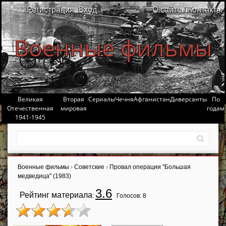
Регистрация
Вход
О сайте / Контакты
Военные фильмы
Великая
Вторая
Сериалы
Чечня
Афганистан
Диверсанты
По
Отечественная
мировая
годам
1941-1945
Военные фильмы
›
Советские
›
Провал операции "Большая
медведица" (1983)
3.6
Рейтинг материала
:
Голосов:
8