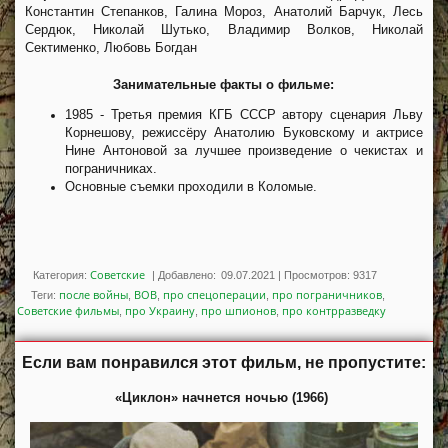
Константин Степанков, Галина Мороз, Анатолий Барчук, Лесь
Сердюк, Николай Шутько, Владимир Волков, Николай
Сектименко, Любовь Богдан
Занимательные факты о фильме:
1985 - Третья премия КГБ СССР автору сценария Льву
Корнешову, режиссёру Анатолию Буковскому и актрисе
Нине Антоновой за лучшее произведение о чекистах и
пограничниках.
Основные съемки проходили в Коломые.
Советские
Категория:
|
Добавлено:
09.07.2021
|
Просмотров
:
9317
после войны
ВОВ
про спецоперации
про пограничников
Теги
:
,
,
,
,
Советские фильмы
про Украину
про шпионов
про контрразведку
,
,
,
Если вам понравился этот фильм, не пропустите:
«Циклон» начнется ночью (1966)