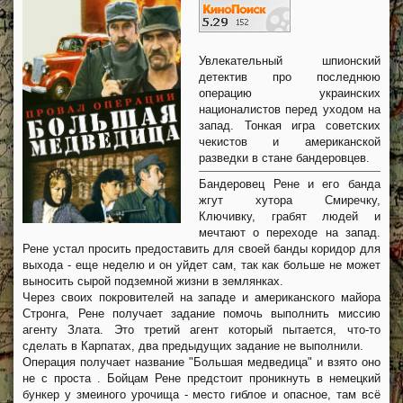
Увлекательный шпионский
детектив про последнюю
операцию украинских
националистов перед уходом на
запад. Тонкая игра советских
чекистов и американской
разведки в стане бандеровцев.
Бандеровец Рене и его банда
жгут хутора Смиречку,
Ключивку, грабят людей и
мечтают о переходе на запад.
Рене устал просить предоставить для своей банды коридор для
выхода - еще неделю и он уйдет сам, так как больше не может
выносить сырой подземной жизни в землянках.
Через своих покровителей на западе и американского майора
Стронга, Рене получает задание помочь выполнить миссию
агенту Злата. Это третий агент который пытается, что-то
сделать в Карпатах, два предыдущих задание не выполнили.
Операция получает название "Большая медведица" и взято оно
не с проста . Бойцам Рене предстоит проникнуть в немецкий
бункер у змеиного урочища - место гиблое и опасное, там всё