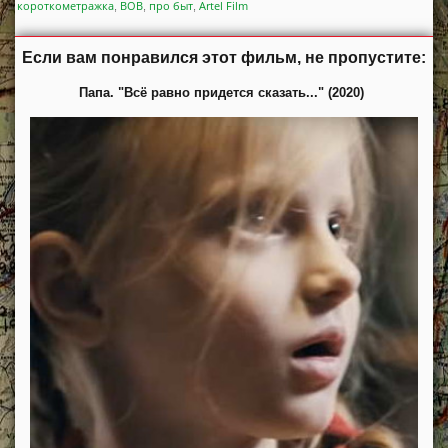
короткометражка
ВОВ
про быт
Artel Film
,
,
,
Если вам понравился этот фильм, не пропустите:
Папа. "Всё равно придется сказать..." (2020)