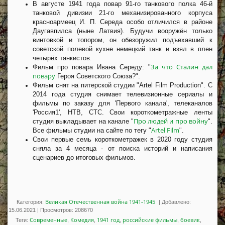
В августе 1941 года повар 91-го танкового полка 46-й
танковой дивизии 21-го механизированного корпуса
красноармеец И. П. Середа особо отличился в районе
Даугавпилса (ныне Латвия). Будучи вооружён только
винтовкой и топором, он обезоружил подъехавший к
советской полевой кухне немецкий танк и взял в плен
четырёх танкистов.
За что Сталин дал
Фильм про повара Ивана Середу: "
повару
Героя Советского Союза?".
Фильм снят на питерской студии "Artel Film Production". С
2014 года студия снимает телевизионные сериалы и
фильмы по заказу для 'Первого канала', телеканалов
'Россия1', НТВ, СТС. Свои короткометражные ленты
Про людей и про войну
студия выкладывает на канале "
".
Artel Film
Все фильмы студии на сайте по тегу "
".
Свои первые семь короткометражек в 2020 году студия
сняла за 4 месяца - от поиска историй и написания
сценариев до итоговых фильмов.
Великая Отечественная война 1941-1945
Категория:
|
Добавлено:
15.06.2021
|
Просмотров
:
208670
Современные
Комедия
1941 год
российские фильмы
боевик
Теги
:
,
,
,
,
,