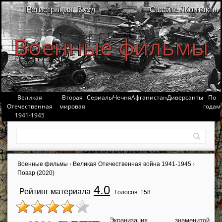
Регистрация
Вход
О сайте / Контакты
Военные фильмы
Великая
Вторая
Сериалы
Чечня
Афганистан
Диверсанты
По
Отечественная
мировая
годам
1941-1945
Военные фильмы
›
Великая Отечественная война 1941-1945
›
Повар (2020)
4.0
Рейтинг материала
:
Голосов:
158
Экранизация знаменитой