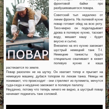
фронтовой байки про
разбушевавшегося повара.
Советский тыл недалеко от
линии фронта. На полевой кухне
повар готовит обед на всю роту.
Тихо-мирно он подкладывает
дрова в полевую кухню, таскает
воду, мешает кашу - будет
вкусно и сытно.
Внезапно на его кухню заезжает
шустрый немецкий танк Т-I.
Немецкие танкисты будто
специально сваливают в кювет
полевую кухню и каша
растекается по земле.
Повар разозлен не на шутку. Он хватает топор и прыгает на
немецкую машину, дубася топором по люкам танка. Немцы не
понимают, что происходит - они стреляют из пулемета, мечутся
туда-сюда и неудачно заезжают в полевую палатку.
Неудачно, потому что теперь ничего не видно, а шустрый повар
начинает поджигать танк соломой.