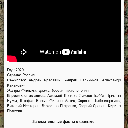
Год:
2020
Страна:
Россия
Режиссер:
Андрей Красавин, Андрей Сальников, Александр
Кананович
Жанры Фильма:
драма, боевик, приключения
В ролях снимались:
Алексей Волков, Зимзон Баббл, Тристан
Бумм, Штефан Вёльк, Филипп Матик, Зорикто Цыбендоржиев,
Виталий Нестеров, Вячеслав Петренко, Георгий Дронов, Кирилл
Полухин
Занимательные факты о фильме: