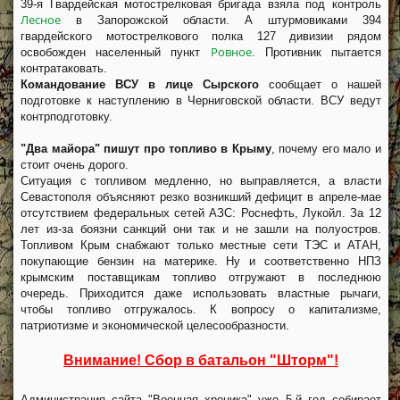
39-я Гвардейская мотострелковая бригада взяла под контроль
Лесное
в Запорожской области. А штурмовиками 394
гвардейского мотострелкового полка 127 дивизии рядом
Ровное
освобожден населенный пункт
. Противник пытается
контратаковать.
Командование ВСУ в лице Сырского
сообщает о нашей
подготовке к наступлению в Черниговской области. ВСУ ведут
контрподготовку.
"Два майора" пишут про топливо в Крыму
, почему его мало и
стоит очень дорого.
Ситуация с топливом медленно, но выправляется, а власти
Севастополя объясняют резко возникший дефицит в апреле-мае
отсутствием федеральных сетей АЗС: Роснефть, Лукойл. За 12
лет из-за боязни санкций они так и не зашли на полуостров.
Топливом Крым снабжают только местные сети ТЭС и АТАН,
покупающие бензин на материке. Ну и соответственно НПЗ
крымским поставщикам топливо отгружают в последнюю
очередь. Приходится даже использовать властные рычаги,
чтобы топливо отгружалось. К вопросу о капитализме,
патриотизме и экономической целесообразности.
Внимание! Сбор в батальон "Шторм"!
Администрация сайта "Военная хроника" уже 5-й год собирает