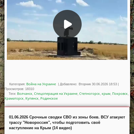
Война на Украине
Категория:
|
Добавлено:
Вторник 30.06.2026 18:53
|
Просмотров
:
18310
Волчанск
Спецоперация на Украине
Степногорск
крым
Покровск
Теги
:
,
,
,
,
,
Краматорск
Купянск
Родинское
,
,
01.06.2026 Срочные сводки СВО из зоны боев. ВСУ атакуют
трассу "Новороссия", чтобы подготовить своё
наступление на Крым (14 видео)