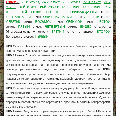
25-й отчет
24-й отчет
23-й отчет
22-й отчет
21-й
Отчеты:
,
,
,
,
отчет
20-й отчет
19-й отчет
18-й отчет
17-й отчет
16-й
,
,
,
,
,
отчет
15-й отчет
14-й отчет
ТРИНАДЦАТЫЙ
,
,
,
отчет,
ДВЕНАДЦАТЫЙ
ОДИННАДЦАТЫЙ
ДЕСЯТЫЙ
отчет.
отчет,
отчет,
ДЕВЯТЫЙ
ВОСЬМОЙ
СЕДЬМОЙ
ШЕСТОЙ
отчет,
отчет.
отчет.
ПЯТЫЙ
ЧЕТВЕРТЫЙ
ВИДЕО
отчет.
отчет.
отчет.
с фронта
ТРЕТИЙ
ВТОРОЙ
(благодарность + отчет),
отчет с видео,
ПЕРВЫЙ
большой с видео,
.
UPD
27 июня. Большая часть гум. помощи от нас бойцами получена, уже в
работе. Ждем одно видео и будет отчет!
UPD
19 июня. Спасибо огромное, поклон до земли. Инверторные генераторы
для связистов закупили - 3 шт, мультитулы так же. Дополнительно закуплены
и уже приехали кабеля для ретрансляторов и комплектующие для них. На
очереди ретрансляторы, надо на них собирать. Кстати, до БПЛА
подразделения дошла поворотная система на которую объявлялся сбор,
пацаны записали видеоотчет. Связист, позывной "Добрый" уже в госпитале,
его жизни ничего не угрожает, ниже видео как он получил ранение.
UPD
12 июня. Поклон до земли за вашу поддержку! Антенны 8 штук заказали.
С теми моделями что покупали ранее, это ANLI и Sirius - произошла заминка,
из-за санкций их перестали поставлять, нашли отличный аналог. Один из
передовых постов связистов обратился с просьбой в помощи генераторами,
смотрите в материале.
UPD
1 июня. Закупили и отправили рассыпуху на зарядки от баток FPV, в пути
кабеля на 100 выносов и детали для них. В процессе закупки антенны для