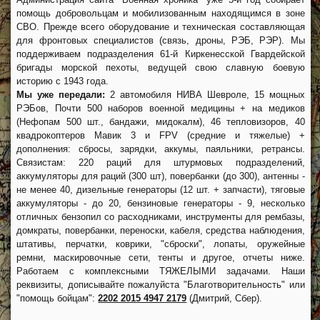
помощь добровольцам и мобилизованным находящимся в зоне
СВО. Прежде всего оборудование и техническая составляющая
для фронтовых специалистов (связь, дроны, РЭБ, РЭР). Мы
поддерживаем подразделения 61-й Киркенесской Гвардейской
бригады морской пехоты, ведущей свою славную боевую
историю с 1943 года.
Мы уже передали:
2 автомобиля НИВА Шевроле, 15 мощных
РЭБов, Почти 500 наборов военной медицины + на медиков
(Нефопам 500 шт., бандажи, мидокалм), 46 тепловизоров, 40
квадрокоптеров Мавик 3 и FPV (средние и тяжелые) +
дополнения: сбросы, зарядки, аккумы, паяльники, ретрансы.
Связистам: 220 раций для штурмовых подразделений,
аккумуляторы для раций (300 шт), повербанки (до 300), антенны -
не менее 40, дизельные генераторы (12 шт. + запчасти), тяговые
аккумуляторы - до 20, бензиновые генераторы - 9, несколько
отличных бензопил со расходниками, инструменты для рембазы,
домкраты, повербанки, переноски, кабеля, средства наблюдения,
штативы, перчатки, коврики, "сброски", лопаты, оружейные
ремни, маскировочные сети, тенты и другое, отчеты ниже.
Работаем с комплексными ТЯЖЕЛЫМИ задачами. Наши
реквизиты, дописывайте пожалуйста "Благотворительность" или
"помощь бойцам":
2202 2015 4947 2179
(Дмитрий, Сбер).