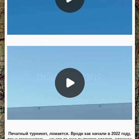
Печатный турникет, ломается. Вроде как начали в 2022 году,