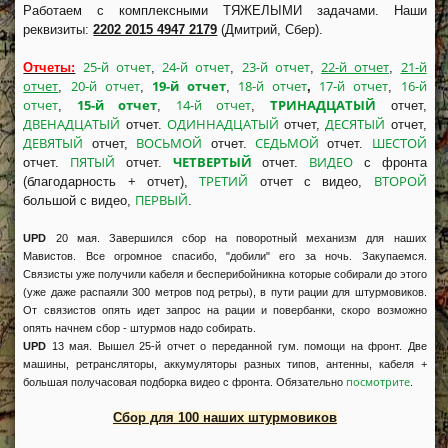
Работаем с комплексными ТЯЖЕЛЫМИ задачами. Наши
реквизиты:
2202 2015 4947 2179
(Дмитрий, Сбер).
25-й отчет
24-й отчет
23-й отчет
22-й отчет
21-й
Отчеты:
,
,
,
,
отчет
20-й отчет
19-й отчет
18-й отчет
17-й отчет
16-й
,
,
,
,
,
отчет
15-й отчет
14-й отчет
ТРИНАДЦАТЫЙ
,
,
,
отчет,
ДВЕНАДЦАТЫЙ
ОДИННАДЦАТЫЙ
ДЕСЯТЫЙ
отчет.
отчет,
отчет,
ДЕВЯТЫЙ
ВОСЬМОЙ
СЕДЬМОЙ
ШЕСТОЙ
отчет,
отчет.
отчет.
ПЯТЫЙ
ЧЕТВЕРТЫЙ
ВИДЕО
отчет.
отчет.
отчет.
с фронта
ТРЕТИЙ
ВТОРОЙ
(благодарность + отчет),
отчет с видео,
ПЕРВЫЙ
большой с видео,
.
UPD
20 мая. Завершился сбор на поворотный механизм для наших
Мавистов. Все огромное спасибо, "добили" его за ночь. Закупаемся.
Связисты уже получили кабеля и бесперибойникна которые собирали до этого
(уже даже распаяли 300 метров под ретры), в пути рации для штурмовиков.
От связистов опять идет запрос на рации и повербанки, скоро возможно
опять начнем сбор - штурмов надо собирать.
UPD
13 мая. Вышел 25-й отчет о переданной гум. помощи на фронт. Две
машины, ретрансляторы, аккумуляторы разных типов, антенны, кабеля +
посмотрите
большая получасовая подборка видео с фронта. Обязательно
.
Сбор для 100 наших штурмовиков