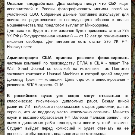
Опасная «подработка». Два майора пишут что СБУ
ищет
исполнителей в России фотографировать могилы погибших
участников СВО. Собранные данные противник использует для
поиска их родственников и последующего обзвона с целью
мошенничества под предлогом выплат от Минобороны.
Для всех кто будет в этом замечен будет применена статья 275
УК РФ («Государственная измена») — от 12 лет до пожизненного
лишения свободы. Для мигрантов есть статья 276 УК РФ.
Накажут всех.
Администрация США приняла решение финансировать
частные компаний по производству БПЛА в США - пишет The
Wall Street Journal со ссылкой на источники. Так Пентагон
заключит контракт с Unusual Machines в которой долей владеет
Дональд Трамп — младший. Цель сделок и инвестирования -
развивать БПЛА отрасль США.
В российских вузах уже скоро могут отказаться
от
классических письменных дипломных работ. Всему виной
развитие ИИ - нейросети переписывают старые дипломки, да так
хорошо, что их подделку часто невозможно опознать. Министр
науки и высшего образования РФ Валерий Фальков заявил, что
вместо дипломных работ планируется ввести устный экзамен.
Студент выйдет перед комиссией и будет отвечать на её
вопросы, чтобы показать реальное знание материала.