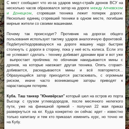
С мест сообщают что из-за ударов мидл-страйк дронов ВСУ на
между Алчевском
несколько часов образовался затор на дороге
и Донецком
, сгоревшая техника лежит поперек дороги.
Несколько единиц сгоревшей техники в одном месте, погибшие
мирные жители со своими машинами.
Почему так происходит? Противник на дорогах общего
пользования использует тактику ударов аналогичную фронтовой.
Подбитую/подорвавшуюся на дороге машину надо быстрее
столкнуть с дороги в сторону, пока у неё есть колеса. Если это
не успевают сделать - технику добивает дронами враг и вот уже
выпростает проблема: по обочинам накидываются мины с
дронов, на которые наезжает другая техника. Опять сгорает-
добивается, раскидываются мины и всё повторяется...
Образующийся затор приходится растаскивать, с огромным
риском, иначе часто возникающие заторы приводят к
нарастающим потерям.
Куба. Таш танкер "Юнивёрсал"
который шел на остров из порта
Высоцк с грузом углеводородов, после месячного нелегкого
пути, уже на финишной прямой - получил 22 мая приказ
развернуться на юг. Куда конкретно он сейчас идет - известно
только капитану и тем кто приказал изменить курс, но точно не
на Кубу.