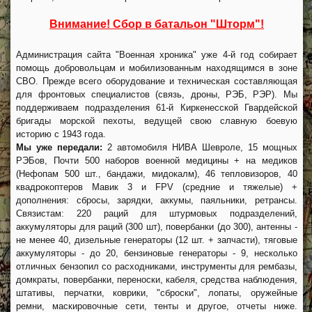
Внимание! Сбор в батальон "Шторм"!
Администрация сайта "Военная хроника" уже 4-й год собирает
помощь добровольцам и мобилизованным находящимся в зоне
СВО. Прежде всего оборудование и техническая составляющая
для фронтовых специалистов (связь, дроны, РЭБ, РЭР). Мы
поддерживаем подразделения 61-й Киркенесской Гвардейской
бригады морской пехоты, ведущей свою славную боевую
историю с 1943 года.
Мы уже передали:
2 автомобиля НИВА Шевроле, 15 мощных
РЭБов, Почти 500 наборов военной медицины + на медиков
(Нефопам 500 шт., бандажи, мидокалм), 46 тепловизоров, 40
квадрокоптеров Мавик 3 и FPV (средние и тяжелые) +
дополнения: сбросы, зарядки, аккумы, паяльники, ретрансы.
Связистам: 220 раций для штурмовых подразделений,
аккумуляторы для раций (300 шт), повербанки (до 300), антенны -
не менее 40, дизельные генераторы (12 шт. + запчасти), тяговые
аккумуляторы - до 20, бензиновые генераторы - 9, несколько
отличных бензопил со расходниками, инструменты для рембазы,
домкраты, повербанки, переноски, кабеля, средства наблюдения,
штативы, перчатки, коврики, "сброски", лопаты, оружейные
ремни, маскировочные сети, тенты и другое, отчеты ниже.