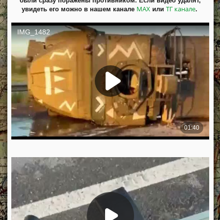
были сразу поражены противником. Если видео удалят,
MAX
ТГ канале
увидеть его можно в нашем канале
или
.