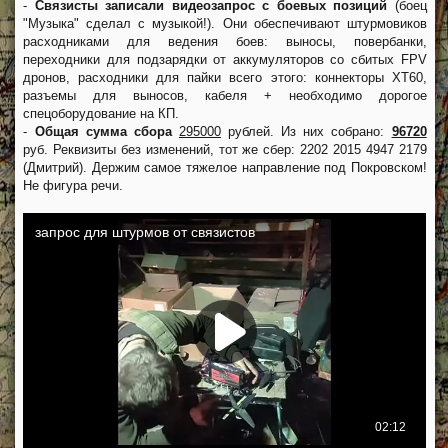
-
Связисты записали видеозапрос с боевых позиций
(боец
"Музыка" сделал с музыкой!). Они обеспечивают штурмовиков
расходниками для ведения боев: выносы, повербанки,
переходники для подзарядки от аккумуляторов со сбитых FPV
дронов, расходники для пайки всего этого: коннекторы XT60,
разъемы для выносов, кабеля + необходимо дорогое
спецоборудование на КП.
-
Общая сумма сбора
295000
рублей. Из них собрано:
96720
руб. Реквизиты без изменений, тот же сбер: 2202 2015 4947 2179
(Дмитрий). Держим самое тяжелое направление под Покровском!
Не фигура речи.