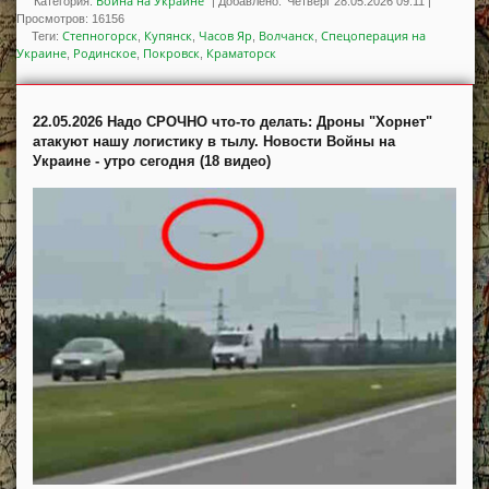
Война на Украине
Категория:
|
Добавлено:
Четверг 28.05.2026 09:11
|
Просмотров
:
16156
Степногорск
Купянск
Часов Яр
Волчанск
Спецоперация на
Теги
:
,
,
,
,
Украине
Родинское
Покровск
Краматорск
,
,
,
22.05.2026 Надо СРОЧНО что-то делать: Дроны "Хорнет"
атакуют нашу логистику в тылу. Новости Войны на
Украине - утро сегодня (18 видео)