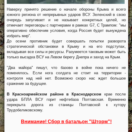
Наверху принято решение о начале обороны Крыма и всего
южного региона от непрерывных ударов ВСУ. Зеленский в свою
очередь запугивает и не называет конкретных целей, но
отмечает переговоры с партнерами в рамках G7, С Трампом: "мы
оперативно обеспечим условия, когда Россия будет вынуждена
избрать мир".
До осени противник будет совершать попытки разворота
стратегической обстановки в Крыму и на его подступах,
вкладывая все силы и ресурсы. Разумеется таковым может быть
только высадка ВСУ на Левом берегу Днепра и заход на Крым.
"Два майора" пишут, что базово в войне пока ничего не
поменялось. Если нога солдата не стоит на территории -
контроля над ней нет. Возможно скоро нас ждет большое
сражение за будущее.
В Красноармейском районе в Краснодарском
крае после
удара БПЛА ВСУ горит нефтебаза Полтавская. Временно
перекрыта дорога из станицы Полтавской к хутору
Трудобеликовскому.
Внимание! Сбор в батальон "Шторм"!