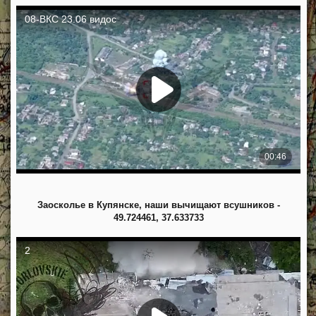
Заосколье в Купянске, наши вычищают всушников -
49.724461, 37.633733