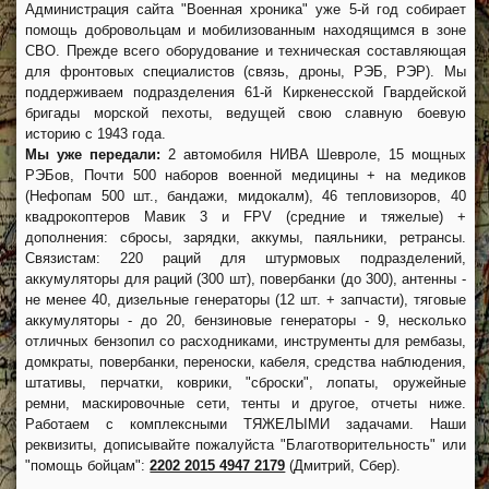
Администрация сайта "Военная хроника" уже 5-й год собирает
помощь добровольцам и мобилизованным находящимся в зоне
СВО. Прежде всего оборудование и техническая составляющая
для фронтовых специалистов (связь, дроны, РЭБ, РЭР). Мы
поддерживаем подразделения 61-й Киркенесской Гвардейской
бригады морской пехоты, ведущей свою славную боевую
историю с 1943 года.
Мы уже передали:
2 автомобиля НИВА Шевроле, 15 мощных
РЭБов, Почти 500 наборов военной медицины + на медиков
(Нефопам 500 шт., бандажи, мидокалм), 46 тепловизоров, 40
квадрокоптеров Мавик 3 и FPV (средние и тяжелые) +
дополнения: сбросы, зарядки, аккумы, паяльники, ретрансы.
Связистам: 220 раций для штурмовых подразделений,
аккумуляторы для раций (300 шт), повербанки (до 300), антенны -
не менее 40, дизельные генераторы (12 шт. + запчасти), тяговые
аккумуляторы - до 20, бензиновые генераторы - 9, несколько
отличных бензопил со расходниками, инструменты для рембазы,
домкраты, повербанки, переноски, кабеля, средства наблюдения,
штативы, перчатки, коврики, "сброски", лопаты, оружейные
ремни, маскировочные сети, тенты и другое, отчеты ниже.
Работаем с комплексными ТЯЖЕЛЫМИ задачами. Наши
реквизиты, дописывайте пожалуйста "Благотворительность" или
"помощь бойцам":
2202 2015 4947 2179
(Дмитрий, Сбер).