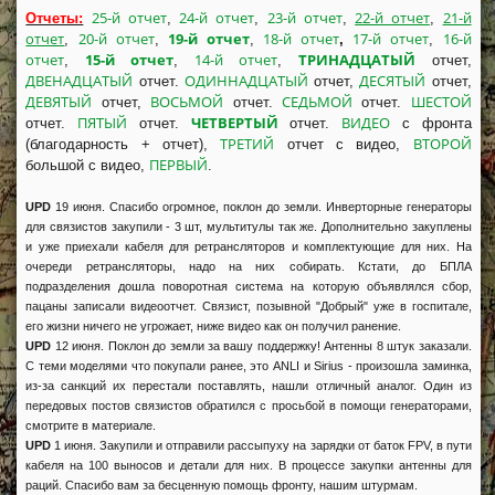
25-й отчет
24-й отчет
23-й отчет
22-й отчет
21-й
Отчеты:
,
,
,
,
отчет
20-й отчет
19-й отчет
18-й отчет
17-й отчет
16-й
,
,
,
,
,
отчет
15-й отчет
14-й отчет
ТРИНАДЦАТЫЙ
,
,
,
отчет,
ДВЕНАДЦАТЫЙ
ОДИННАДЦАТЫЙ
ДЕСЯТЫЙ
отчет.
отчет,
отчет,
ДЕВЯТЫЙ
ВОСЬМОЙ
СЕДЬМОЙ
ШЕСТОЙ
отчет,
отчет.
отчет.
ПЯТЫЙ
ЧЕТВЕРТЫЙ
ВИДЕО
отчет.
отчет.
отчет.
с фронта
ТРЕТИЙ
ВТОРОЙ
(благодарность + отчет),
отчет с видео,
ПЕРВЫЙ
большой с видео,
.
UPD
19 июня. Спасибо огромное, поклон до земли. Инверторные генераторы
для связистов закупили - 3 шт, мультитулы так же. Дополнительно закуплены
и уже приехали кабеля для ретрансляторов и комплектующие для них. На
очереди ретрансляторы, надо на них собирать. Кстати, до БПЛА
подразделения дошла поворотная система на которую объявлялся сбор,
пацаны записали видеоотчет. Связист, позывной "Добрый" уже в госпитале,
его жизни ничего не угрожает, ниже видео как он получил ранение.
UPD
12 июня. Поклон до земли за вашу поддержку! Антенны 8 штук заказали.
С теми моделями что покупали ранее, это ANLI и Sirius - произошла заминка,
из-за санкций их перестали поставлять, нашли отличный аналог. Один из
передовых постов связистов обратился с просьбой в помощи генераторами,
смотрите в материале.
UPD
1 июня. Закупили и отправили рассыпуху на зарядки от баток FPV, в пути
кабеля на 100 выносов и детали для них. В процессе закупки антенны для
раций. Спасибо вам за бесценную помощь фронту, нашим штурмам.