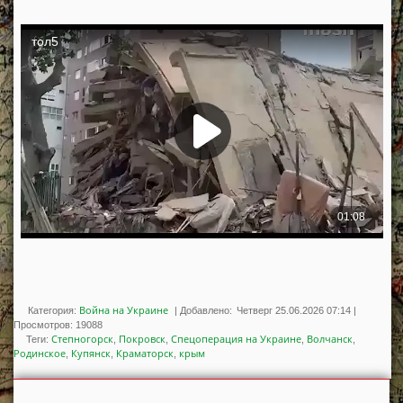
Война на Украине
Категория:
|
Добавлено:
Четверг 25.06.2026 07:14
|
Просмотров
:
19088
Степногорск
Покровск
Спецоперация на Украине
Волчанск
Теги
:
,
,
,
,
Родинское
Купянск
Краматорск
крым
,
,
,