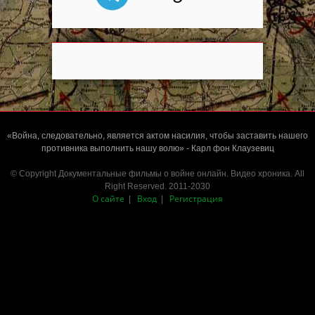
«Война, следовательно, является актом насилия, чтобы заставить нашего
противника выполнить нашу волю» - Карл фон Клаузевиц
© Copyright Документальные фильмы о войне онлайн. Видео хроника. All
Right Reserved. 2011-2030
О сайте
Вход
Регистрация
|
|