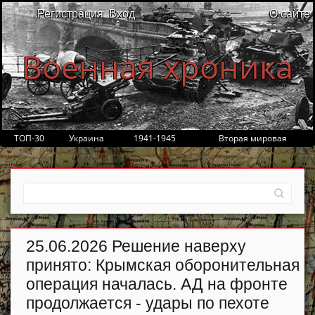
Регистрация
Вход
О сайте
Военная хроника
ТОП-30
Украина
1941-1945
Вторая мировая
25.06.2026 Решение наверху
принято: Крымская оборонительная
операция началась. АД на фронте
продолжается - удары по пехоте