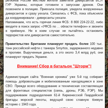
регионов России местные жители заметили диверсантов ВСУ/
ГУР Украины, которые готовили к запускам дронов. Они
позвонили в полицию. Приехала полиция, увидела вооруженных
диверсантов и сразу уехала. Связались с ФСБ, пока объясняли
да координировали - диверсанты уехали.
Напоминаем, что есть горячая линия ФСБ: 8 800 224-22-22, либо
вводите в поиск запрос «УФСБ по ... области телефон» и звоните
в приёмную. Ни в коем случае не пытайтесь остановить
террористов или диверсантов самостоятельно.
Правительство Британии планирует продать более
100 тыс.
тонн российской нефти с танкера Smyrtos, задержанного недавно
в проливе. Вырученные деньги, а это около 3,4 млрд руб, они
планируют предать Украине.
Внимание! Сбор в батальон "Шторм"!
Администрация сайта "Военная хроника" уже 5-й год собирает
помощь добровольцам и мобилизованным находящимся в зоне
СВО. Прежде всего оборудование и техническая составляющая
для фронтовых специалистов (связь, дроны, РЭБ, РЭР). Мы
поддерживаем подразделения 61-й Киркенесской Гвардейской
бригады морской пехоты, ведущей свою славную боевую
историю с 1943 года.