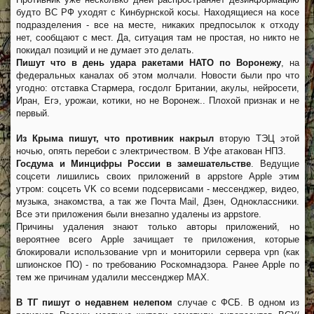
будто ВС РФ уходят с Кинбурнской косы. Находящиеся на косе
подразделения - все на месте, никаких предпосылок к отходу
нет, сообщают с мест. Да, ситуация там не простая, но никто не
покидал позиций и не думает это делать.
Пишут что в день удара ракетами НАТО по Воронежу
, на
федеральных каналах об этом молчали. Новости были про что
угодно: отставка Стармера, госдолг Британии, акулы, нейросети,
Иран, Егэ, урожаи, котики, но не Воронеж.. Плохой признак и не
первый.
Из Крыма пишут, что противник накрыл
вторую ТЭЦ этой
ночью, опять перебои с электричеством. В Уфе атакован НПЗ.
Госдума и Минцифры России в замешательстве
. Ведущие
соцсети лишились своих приложений в appstore Apple этим
утром: соцсеть VK со всеми подсервисами - мессенджер, видео,
музыка, знакомства, а так же Почта Mail, Дзен, Одноклассники.
Все эти приложения были внезапно удалены из appstore.
Причины удаления знают только авторы приложений, но
вероятнее всего Apple зачищает те приложения, которые
блокировали использование vpn и мониторили сервера vpn (как
шпионское ПО) - по требованию Роскомнадзора. Ранее Apple по
тем же причинам удалили мессенджер MAX.
В ТГ пишут о недавнем нелепом
случае с ФСБ. В одном из