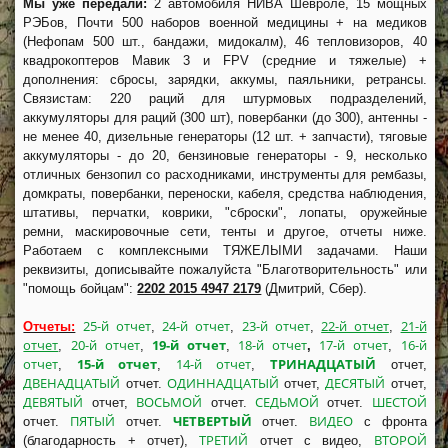
Мы уже передали:
2 автомобиля НИВА Шевроле, 15 мощных
РЭБов, Почти 500 наборов военной медицины + на медиков
(Нефопам 500 шт., бандажи, мидокалм), 46 тепловизоров, 40
квадрокоптеров Мавик 3 и FPV (средние и тяжелые) +
дополнения: сбросы, зарядки, аккумы, паяльники, ретрансы.
Связистам: 220 раций для штурмовых подразделений,
аккумуляторы для раций (300 шт), повербанки (до 300), антенны -
не менее 40, дизельные генераторы (12 шт. + запчасти), тяговые
аккумуляторы - до 20, бензиновые генераторы - 9, несколько
отличных бензопил со расходниками, инструменты для рембазы,
домкраты, повербанки, переноски, кабеля, средства наблюдения,
штативы, перчатки, коврики, "сброски", лопаты, оружейные
ремни, маскировочные сети, тенты и другое, отчеты ниже.
Работаем с комплексными ТЯЖЕЛЫМИ задачами. Наши
реквизиты, дописывайте пожалуйста "Благотворительность" или
"помощь бойцам":
2202 2015 4947 2179
(Дмитрий, Сбер).
25-й отчет
24-й отчет
23-й отчет
22-й отчет
21-й
Отчеты:
,
,
,
,
отчет
20-й отчет
19-й отчет
18-й отчет
17-й отчет
16-й
,
,
,
,
,
отчет
15-й отчет
14-й отчет
ТРИНАДЦАТЫЙ
,
,
,
отчет,
ДВЕНАДЦАТЫЙ
ОДИННАДЦАТЫЙ
ДЕСЯТЫЙ
отчет.
отчет,
отчет,
ДЕВЯТЫЙ
ВОСЬМОЙ
СЕДЬМОЙ
ШЕСТОЙ
отчет,
отчет.
отчет.
ПЯТЫЙ
ЧЕТВЕРТЫЙ
ВИДЕО
отчет.
отчет.
отчет.
с фронта
ТРЕТИЙ
ВТОРОЙ
(благодарность + отчет),
отчет с видео,