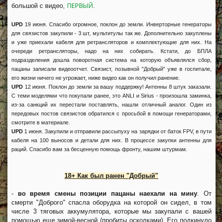
ПЕРВЫЙ
большой с видео,
.
UPD
19 июня. Спасибо огромное, поклон до земли. Инверторные генераторы
для связистов закупили - 3 шт, мультитулы так же. Дополнительно закуплены
и уже приехали кабеля для ретрансляторов и комплектующие для них. На
очереди ретрансляторы, надо на них собирать. Кстати, до БПЛА
подразделения дошла поворотная система на которую объявлялся сбор,
пацаны записали видеоотчет. Связист, позывной "Добрый" уже в госпитале,
его жизни ничего не угрожает, ниже видео как он получил ранение.
UPD
12 июня. Поклон до земли за вашу поддержку! Антенны 8 штук заказали.
С теми моделями что покупали ранее, это ANLI и Sirius - произошла заминка,
из-за санкций их перестали поставлять, нашли отличный аналог. Один из
передовых постов связистов обратился с просьбой в помощи генераторами,
смотрите в материале.
UPD
1 июня. Закупили и отправили рассыпуху на зарядки от баток FPV, в пути
кабеля на 100 выносов и детали для них. В процессе закупки антенны для
раций. Спасибо вам за бесценную помощь фронту, нашим штурмам.
18+ Как был ранен "Добрый"
-
во время смены позиции пацаны наехали на мину
. От
смерти "Доброго" спасла оборудка на которой он сидел, в том
числе 3 тяговых аккумулятора, которые мы закупали с вашей
помощью еще зимой-весной (пробиты осколками). Его подкинуло