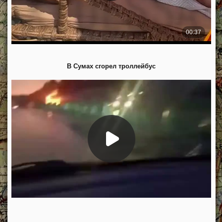
В Сумах сгорел троллейбус