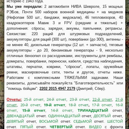
историю с 1943 года.
Мы уже передали:
2 автомобиля НИВА Шевроле, 15 мощных
РЭБов, Почти 500 наборов военной медицины + на медиков
(Нефопам 500 шт., бандажи, мидокалм), 46 тепловизоров, 40
квадрокоптеров Мавик 3 и FPV (средние и тяжелые) +
дополнения: сбросы, зарядки, аккумы, паяльники, ретрансы.
Связистам: 220 раций для штурмовых подразделений,
аккумуляторы для раций (300 шт), повербанки (до 300), антенны -
не менее 40, дизельные генераторы (12 шт. + запчасти), тяговые
аккумуляторы - до 20, бензиновые генераторы - 9, несколько
отличных бензопил со расходниками, инструменты для рембазы,
домкраты, повербанки, переноски, кабеля, средства наблюдения,
штативы, перчатки, коврики, "сброски", лопаты, оружейные
ремни, маскировочные сети, тенты и другое, отчеты ниже.
Работаем с комплексными ТЯЖЕЛЫМИ задачами. Наши
реквизиты, дописывайте пожалуйста "Благотворительность" или
"помощь бойцам":
2202 2015 4947 2179
(Дмитрий, Сбер).
25-й отчет
24-й отчет
23-й отчет
22-й отчет
21-й
Отчеты:
,
,
,
,
отчет
20-й отчет
19-й отчет
18-й отчет
17-й отчет
16-й
,
,
,
,
,
отчет
15-й отчет
14-й отчет
ТРИНАДЦАТЫЙ
,
,
,
отчет,
ДВЕНАДЦАТЫЙ
ОДИННАДЦАТЫЙ
ДЕСЯТЫЙ
отчет.
отчет,
отчет,
ДЕВЯТЫЙ
ВОСЬМОЙ
СЕДЬМОЙ
ШЕСТОЙ
отчет,
отчет.
отчет.
ПЯТЫЙ
ЧЕТВЕРТЫЙ
ВИДЕО
отчет.
отчет.
отчет.
с фронта