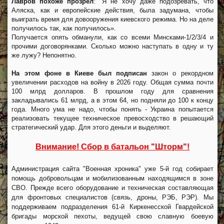
Лавров похоже прозрел
: "Я не хочу даже подозревать, что
Аляска, как и европейские действия, была задумана, чтобы
выиграть время для довооружения киевского режима. Но на деле
получилось так, как получилось».
Получается опять обманули, как со всеми Минсками-1/2/3/4 и
прочими договорянками. Сколько можно наступать в одну и ту
же лужу? Непонятно.
На этом фоне в Киеве был подписан
закон о рекордном
увеличении расходов на войну в 2026 году. Общая сумма почти
100 млрд долларов. В прошлом году для сравнения
закладывались 61 млрд, а в этом 64, но подняли до 100 к концу
года. Много ума не надо, чтобы понять - Украина попытается
реализовать текущее техническое превосходство в решающий
стратегический удар. Для этого деньги и выделяют.
Внимание! Сбор в батальон "Шторм"!
Администрация сайта "Военная хроника" уже 5-й год собирает
помощь добровольцам и мобилизованным находящимся в зоне
СВО. Прежде всего оборудование и техническая составляющая
для фронтовых специалистов (связь, дроны, РЭБ, РЭР). Мы
поддерживаем подразделения 61-й Киркенесской Гвардейской
бригады морской пехоты, ведущей свою славную боевую