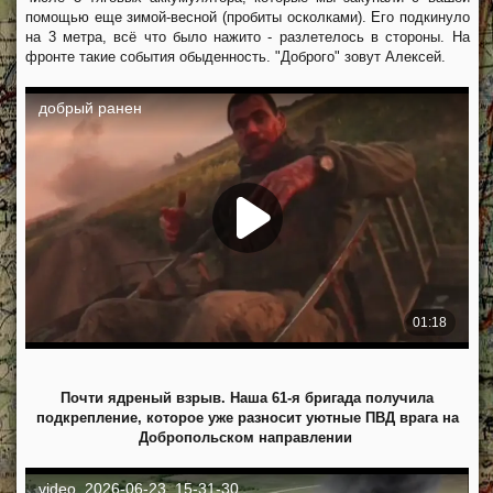
помощью еще зимой-весной (пробиты осколками). Его подкинуло
на 3 метра, всё что было нажито - разлетелось в стороны. На
фронте такие события обыденность. "Доброго" зовут Алексей.
Почти ядреный взрыв. Наша 61-я бригада получила
подкрепление, которое уже разносит уютные ПВД врага на
Добропольском направлении