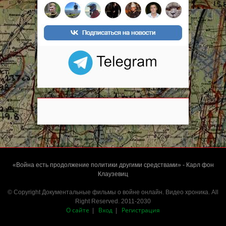
«Война есть продолжение политики другими средствами» - Карл фон
Клаузевиц
© Copyright Документальные фильмы о войне онлайн. Видео хроника. All
Right Reserved. 2011-2030
О сайте
Вход
Регистрация
|
|