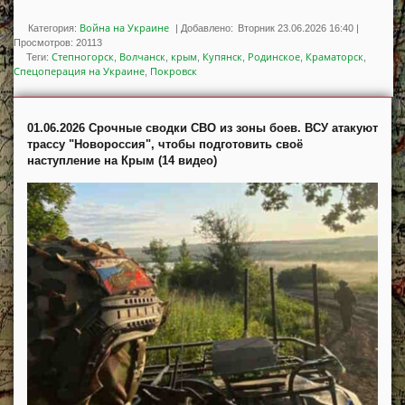
Война на Украине
Категория:
|
Добавлено:
Вторник 23.06.2026 16:40
|
Просмотров
:
20113
Степногорск
Волчанск
крым
Купянск
Родинское
Краматорск
Теги
:
,
,
,
,
,
,
Спецоперация на Украине
Покровск
,
01.06.2026 Срочные сводки СВО из зоны боев. ВСУ атакуют
трассу "Новороссия", чтобы подготовить своё
наступление на Крым (14 видео)