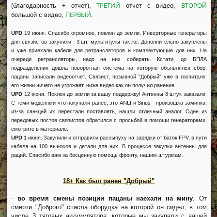
ТРЕТИЙ
ВТОРОЙ
(благодарность + отчет),
отчет с видео,
ПЕРВЫЙ
большой с видео,
.
UPD
19 июня. Спасибо огромное, поклон до земли. Инверторные генераторы
для связистов закупили - 3 шт, мультитулы так же. Дополнительно закуплены
и уже приехали кабеля для ретрансляторов и комплектующие для них. На
очереди ретрансляторы, надо на них собирать. Кстати, до БПЛА
подразделения дошла поворотная система на которую объявлялся сбор,
пацаны записали видеоотчет. Связист, позывной "Добрый" уже в госпитале,
его жизни ничего не угрожает, ниже видео как он получил ранение.
UPD
12 июня. Поклон до земли за вашу поддержку! Антенны 8 штук заказали.
С теми моделями что покупали ранее, это ANLI и Sirius - произошла заминка,
из-за санкций их перестали поставлять, нашли отличный аналог. Один из
передовых постов связистов обратился с просьбой в помощи генераторами,
смотрите в материале.
UPD
1 июня. Закупили и отправили рассыпуху на зарядки от баток FPV, в пути
кабеля на 100 выносов и детали для них. В процессе закупки антенны для
раций. Спасибо вам за бесценную помощь фронту, нашим штурмам.
18+ Как был ранен "Добрый"
-
во время смены позиции пацаны наехали на мину
. От
смерти "Доброго" спасла оборудка на которой он сидел, в том
числе 3 тяговых аккумулятора, которые мы закупали с вашей