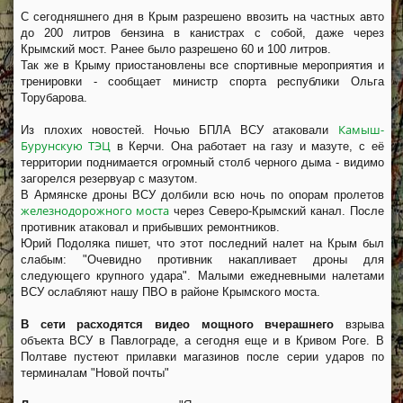
С сегодняшнего дня в Крым разрешено ввозить на частных авто
до 200 литров бензина в канистрах с собой, даже через
Крымский мост. Ранее было разрешено 60 и 100 литров.
Так же в Крыму приостановлены все спортивные мероприятия и
тренировки - сообщает министр спорта республики Ольга
Торубарова.
Камыш-
Из плохих новостей. Ночью БПЛА ВСУ атаковали
Бурунскую ТЭЦ
в Керчи. Она работает на газу и мазуте, с её
территории поднимается огромный столб черного дыма - видимо
загорелся резервуар с мазутом.
В Армянске дроны ВСУ долбили всю ночь по опорам пролетов
железнодорожного моста
через Северо-Крымский канал. После
противник атаковал и прибывших ремонтников.
Юрий Подоляка пишет, что этот последний налет на Крым был
слабым: "Очевидно противник накапливает дроны для
следующего крупного удара". Малыми ежедневными налетами
ВСУ ослабляют нашу ПВО в районе Крымского моста.
В сети расходятся видео мощного вчерашнего
взрыва
объекта ВСУ в Павлограде, а сегодня еще и в Кривом Роге. В
Полтаве пустеют прилавки магазинов после серии ударов по
терминалам "Новой почты"