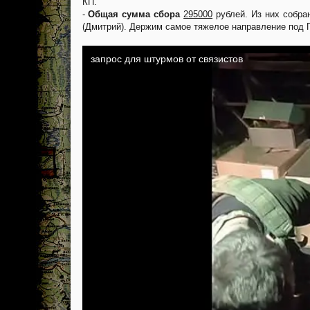
КП.
-
Общая сумма сбора
295000
рублей. Из них собра
(Дмитрий). Держим самое тяжелое направление под П