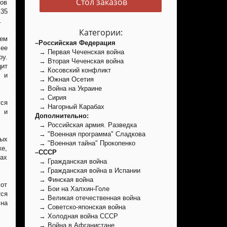
Стол заказов
ов
35
.
Категории:
ем
–Российская Федерация
лее
→ Первая Чеченская война
у.
→ Вторая Чеченская война
ит
→ Косовский конфликт
 и
→ Южная Осетия
→ Война на Украине
→ Сирия
тся
→ Нагорный Карабах
 и
Дополнительно:
→ Российская армия. Разведка
→ "Военная программа" Сладкова
рых
→ "Военная тайна" Прокопенко
ке,
–СССР
ках
→ Гражданская война
→ Гражданская война в Испании
→ Финская война
 от
→ Бои на Халхин-Голе
ся
→ Великая отечественная война
 на
→ Советско-японская война
→ Холодная война СССР
→ Война в Афганистане