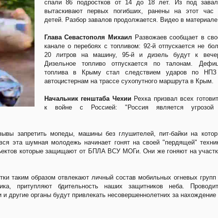
спали 86 подростков от 14 до 18 лет. Из под завал
вытаскивают первых погибших, ранены на этот час 
детей. Разбор завалов продолжается. Видео в материале
Глава Севастополя Михаил
Развожаев сообщает в сво
канале о перебоях с топливом: 92-й отпускается не бо
20 литров на машину, 95-й и дизель будут к вечер
Дизельное топливо отпускается по талонам. Дефиц
топлива в Крыму стал следствием ударов по НПЗ
автоцистернам на трассе сухопутного маршрута в Крым.
Начальник генштаба Чехии
Рехка призвал всех готови
к войне с Россией: "Россия является угрозой
ывы запретить мопеды, машины без глушителей, пит-байки на кото
 вся эта шумная молодежь начинает гонят на своей "пердящей" техни
бъектов которые защищают от БПЛА ВСУ МОГи. Они же гоняют на участ
тки таким образом отвлекают личный состав мобильных огневых групп
ика, притупляют бдительность наших защитников неба. Проводит
и и другие органы будут привлекать несовершеннолетних за нахождение