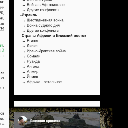
ия:
→ Война в Афганистане
ций
→ Другие конфликты
20,
–Израиль
ки,
→ Шестидневная война
ные
→ Война судного дня
179
→ Другие конфликты
–Страны Африки и Ближний восток
→ Египет
ет
,
→ Ливия
ЫЙ
→ Ирано-Иракская война
ь +
→ Сомали
→ Руанда
→ Ангола
→ Алжир
уже
→ Йемен
тов
→ Африка - остальное
я +
ков
ов,
 на