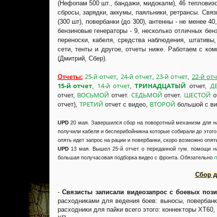
(Нефопам 500 шт., бандажи, мидокалм), 46 тепловиз
сбросы, зарядки, аккумы, паяльники, ретрансы. Свя
(300 шт), повербанки (до 300), антенны - не менее 40
бензиновые генераторы - 9, несколько отличных бен
переноски, кабеля, средства наблюдения, штативы,
сети, тенты и другое, отчеты ниже. Работаем с 
(Дмитрий, Сбер).
25-й отчет
24-й отчет
23-й отчет
22-й отч
Отчеты:
,
,
,
15-й отчет
14-й отчет
ТРИНАДЦАТЫЙ
Д
,
,
отчет,
ВОСЬМОЙ
СЕДЬМОЙ
ШЕСТОЙ
отчет,
отчет.
отчет.
о
ТРЕТИЙ
ВТОРОЙ
отчет),
отчет с видео,
большой с в
UPD
20 мая. Завершился сбор на поворотный механизм для на
получили кабеля и бесперибойникна которые собирали до этого
опять идет запрос на рации и повербанки, скоро возможно опят
UPD
13 мая. Вышел 25-й отчет о переданной гум. помощи н
п
большая получасовая подборка видео с фронта. Обязательно
Сбор д
-
Связисты записали видеозапрос с боевых поз
расходниками для ведения боев: выносы, повербанк
расходники для пайки всего этого: коннекторы XT60