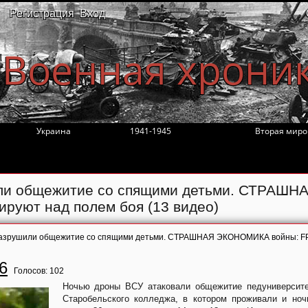
Регистрация
Вход
Военная хрони
Украина
1941-1945
Вторая миро
или общежитие со спящими детьми. СТРАШН
уют над полем боя (13 видео)
разрушили общежитие со спящими детьми. СТРАШНАЯ ЭКОНОМИКА войны: F
6
Голосов:
102
Ночью дроны ВСУ атаковали общежитие педуниверсите
Старобельского колледжа, в котором проживали и но