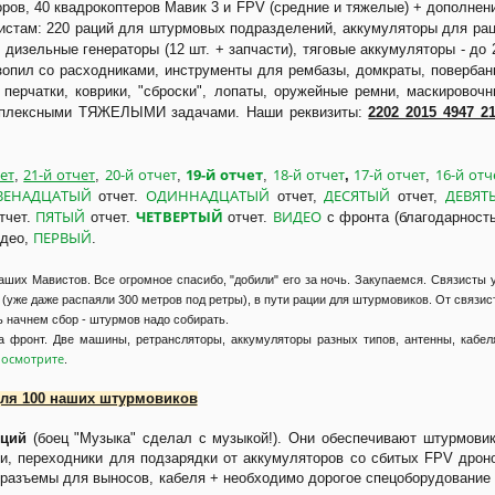
оров, 40 квадрокоптеров Мавик 3 и FPV (средние и тяжелые) + дополнен
зистам: 220 раций для штурмовых подразделений, аккумуляторы для ра
, дизельные генераторы (12 шт. + запчасти), тяговые аккумуляторы - до 
зопил со расходниками, инструменты для рембазы, домкраты, повербан
 перчатки, коврики, "сброски", лопаты, оружейные ремни, маскировоч
комплексными ТЯЖЕЛЫМИ задачами. Наши реквизиты:
2202 2015 4947 2
ет
21-й отчет
20-й отчет
19-й отчет
18-й отчет
17-й отчет
16-й отч
,
,
,
,
,
,
ВЕНАДЦАТЫЙ
ОДИННАДЦАТЫЙ
ДЕСЯТЫЙ
ДЕВЯТ
отчет.
отчет,
отчет,
ПЯТЫЙ
ЧЕТВЕРТЫЙ
ВИДЕО
тчет.
отчет.
отчет.
с фронта (благодарност
ПЕРВЫЙ
идео,
.
ших Мавистов. Все огромное спасибо, "добили" его за ночь. Закупаемся. Связисты 
 (уже даже распаяли 300 метров под ретры), в пути рации для штурмовиков. От связис
ь начнем сбор - штурмов надо собирать.
а фронт. Две машины, ретрансляторы, аккумуляторы разных типов, антенны, кабел
осмотрите
.
ля 100 наших штурмовиков
иций
(боец "Музыка" сделал с музыкой!). Они обеспечивают штурмови
и, переходники для подзарядки от аккумуляторов со сбитых FPV дрон
, разъемы для выносов, кабеля + необходимо дорогое спецоборудование