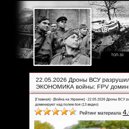
ТОП-30
22.05.2026 Дроны ВСУ разруш
ЭКОНОМИКА войны: FPV доминир
[Главная]
›
[Война на Украине]
›
22.05.2026 Дроны ВСУ 
доминируют над полем боя (13 видео)
4.
Рейтинг материала
: