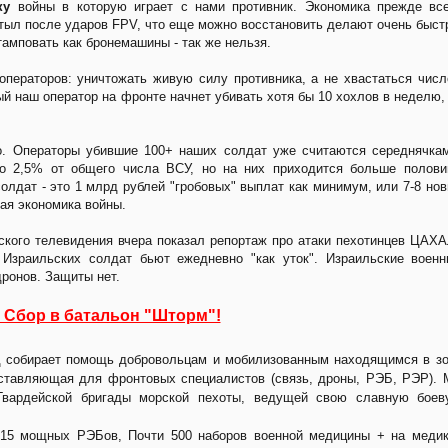
ку
войны в которую играет с нами противник. Экономика прежде вс
 тыл после ударов FPV, что еще можно восстановить делают очень быст
тамповать как бронемашины - так же нельзя.
операторов: уничтожать живую силу противника, а не хвастаться чис
й наш оператор на фронте начнет убивать хотя бы 10 хохлов в неделю,
о. Операторы убившие 100+ наших солдат уже считаются середнячка
но 2,5% от общего числа ВСУ, но на них приходится больше полов
лдат - это 1 млрд рублей "гробовых" выплат как минимум, или 7-8 но
кая экономика войны.
ьского телевидения вчера показал репортаж про атаки пехотинцев ЦАХ
Израильских солдат бьют ежедневно "как уток". Израильские воен
дронов. Защиты нет.
 Сбор в батальон "Шторм"!
од собирает помощь добровольцам и мобилизованным находящимся в з
ставляющая для фронтовых специалистов (связь, дроны, РЭБ, РЭР).
 Гвардейской бригады морской пехоты, ведущей свою славную боев
5 мощных РЭБов, Почти 500 наборов военной медицины + на медик