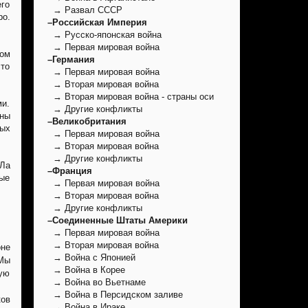
его
→ Развал СССР
ро.
–Российская Империя
→ Русско-японская война
→ Первая мировая война
лом
–Германия
 то
→ Первая мировая война
→ Вторая мировая война
→ Вторая мировая война - страны оси
ми.
→ Другие конфликты
ины
–Великобритания
вых
→ Первая мировая война
→ Вторая мировая война
→ Другие конфликты
АЛа
–Франция
ные
→ Первая мировая война
→ Вторая мировая война
→ Другие конфликты
–Соединенные Штаты Америки
→ Первая мировая война
→ Вторая мировая война
оне
→ Война с Японией
 Мы
→ Война в Корее
ую
→ Война во Вьетнаме
→ Война в Персидском заливе
ов
→ Война в Ираке