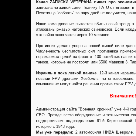
Канал ZАПИСКИ VЕТЕРАНА пишет про экономи
завязана на живой силе. Технику НАТО оттягивают в
Пехотинца "собрать" за пару дней не получится, наш
Наше командование пытается вбить новый тренд в 
атакованы ржавых натовских свиновозов. Если кажды
эта война закончится через 10 месяцев.
Противник делает упор на нашей живой силе давн
Численность беспилотных сил противника пример
поражаемых целей на фронте. 100 погибших наших со
танков, которые не построят, или 6500 Мавиков 3. Та
Израиль в пока легкой панике
. 12-й канал израил
новыми FPV дронами Хезболлы на оптововлокне. 
компании не могут найти решения против таких FPV 
Внимание!
Администрация сайта "Военная хроника" уже 4-й г
СВО. Прежде всего оборудование и техническая со
поддерживаем подразделения 61-й Киркенесской
историю с 1943 года.
Мы уже передали:
2 автомобиля НИВА Шевроле, 1