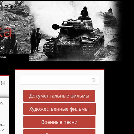
О сайте
ка
вая
АЯ
Документальные фильмы
PV
Художественные фильмы
Военные песни
та
чью