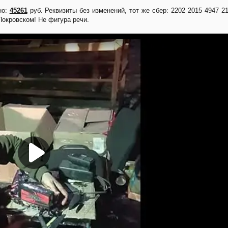
но:
45261
руб. Реквизиты без изменений, тот же сбер: 2202 2015 4947 2
окровском! Не фигура речи.