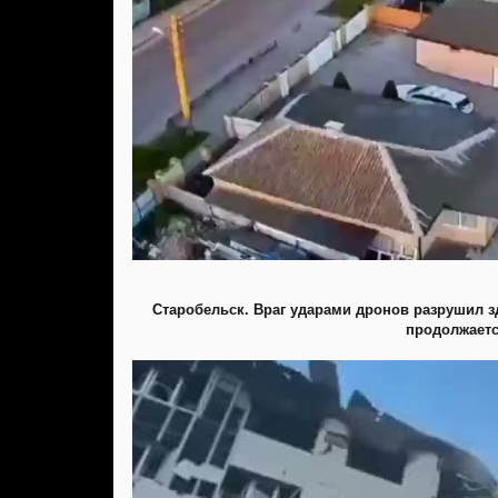
Старобельск. Враг ударами дронов разрушил зд
продолжаетс