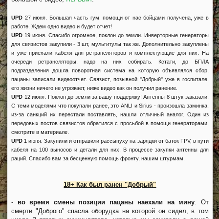
UPD
27 июня. Большая часть гум. помощи от нас бойцами получена, уже в
работе. Ждем одно видео и будет отчет!
UPD
19 июня. Спасибо огромное, поклон до земли. Инверторные генераторы
для связистов закупили - 3 шт, мультитулы так же. Дополнительно закуплены
и уже приехали кабеля для ретрансляторов и комплектующие для них. На
очереди ретрансляторы, надо на них собирать. Кстати, до БПЛА
подразделения дошла поворотная система на которую объявлялся сбор,
пацаны записали видеоотчет. Связист, позывной "Добрый" уже в госпитале,
его жизни ничего не угрожает, ниже видео как он получил ранение.
UPD
12 июня. Поклон до земли за вашу поддержку! Антенны 8 штук заказали.
С теми моделями что покупали ранее, это ANLI и Sirius - произошла заминка,
из-за санкций их перестали поставлять, нашли отличный аналог. Один из
передовых постов связистов обратился с просьбой в помощи генераторами,
смотрите в материале.
UPD
1 июня. Закупили и отправили рассыпуху на зарядки от баток FPV, в пути
кабеля на 100 выносов и детали для них. В процессе закупки антенны для
раций. Спасибо вам за бесценную помощь фронту, нашим штурмам.
18+ Как был ранен "Добрый"
-
во время смены позиции пацаны наехали на мину
. От
смерти "Доброго" спасла оборудка на которой он сидел, в том