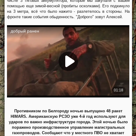
числе 3 тяговых аккумулятора, которые мы закупали с вашей
помощью еще зимой-весной (пробиты осколками). Его подкинуло
на 3 метра, всё что было нажито - разлетелось в стороны. На
фронте такие события обыденность. "Доброго" зовут Алексей.
Противником по Белгороду ночью выпущено 48 ракет
HIMARS. Американскую РСЗО уже 4-й год используют для
ударов по важно инфраструктуре города. Этой ночью было
поражено производственное управление магистральных
газопроводов. Сообщают что у местного ПВО не хватает