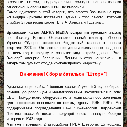
огромные потери, подразделения бригады наплевательски
относились к своим погибшим - не вывозили.
Самое идиотское в этой истории, что вместо Зазыкина на врио
командира бригады поставили Пузика - того самого, который
угробил 2 года назад расчет БПЛА Эрнеста и Гудвина...
Вражеский канал ALPHA MEDIA выдал интересный
инсайд
про блокаду Крыма. Оказывается новый министр обороны
Украины Фёдоров совершил бюджетный маневр в первом
квартале 2026-го. Он вложил все деньги выделенные на дроны
на весь год в покупку и развитие мидл-страйк дронов. Этот
"маневр" одобрил Зеленский. Деньги быстро кончились... и
теперь там думают откуда компенсировать недостачу.
Внимание! Сбор в батальон "Шторм"!
Администрация сайта "Военная хроника" уже 5-й год собирает
помощь добровольцам и мобилизованным находящимся в зоне
СВО. Прежде всего оборудование и техническая составляющая
для фронтовых специалистов (связь, дроны, РЭБ, РЭР). Мы
поддерживаем подразделения 61-й Киркенесской Гвардейской
бригады морской пехоты, ведущей свою славную боевую
историю с 1943 года.
Мы уже передали:
2 автомобиля НИВА Шевроле, 15 мощных