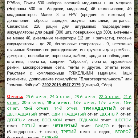
РЭБов, Почти 500 наборов военной медицины + на медиков
(Нефопам 500 шт., бандажи, мидокалм), 46 тепловизоров, 40
квадрокоптеров Мавик 3 и FPV (средние и тяжелые) +
дополнения: сбросы, зарядки, аккумы, паяльники, ретрансы.
Связистам: 220 раций для штурмовых подразделений,
аккумуляторы для раций (300 шт), повербанки (до 300), антенны -
не менее 40, дизельные генераторы (12 шт. + запчасти), тяговые
аккумуляторы - до 20, бензиновые генераторы - 9, несколько
отличных бензопил со расходниками, инструменты для рембазы,
домкраты, повербанки, переноски, кабеля, средства наблюдения,
штативы, перчатки, коврики, "сброски", лопаты, оружейные
ремни, маскировочные сети, тенты и другое, отчеты ниже.
Работаем с комплексными ТЯЖЕЛЫМИ задачами. Наши
реквизиты, дописывайте пожалуйста "Благотворительность" или
"помощь бойцам":
2202 2015 4947 2179
(Дмитрий, Сбер).
25-й отчет
24-й отчет
23-й отчет
22-й отчет
21-й
Отчеты:
,
,
,
,
отчет
20-й отчет
19-й отчет
18-й отчет
17-й отчет
16-й
,
,
,
,
,
отчет
15-й отчет
14-й отчет
ТРИНАДЦАТЫЙ
,
,
,
отчет,
ДВЕНАДЦАТЫЙ
ОДИННАДЦАТЫЙ
ДЕСЯТЫЙ
отчет.
отчет,
отчет,
ДЕВЯТЫЙ
ВОСЬМОЙ
СЕДЬМОЙ
ШЕСТОЙ
отчет,
отчет.
отчет.
ПЯТЫЙ
ЧЕТВЕРТЫЙ
ВИДЕО
отчет.
отчет.
отчет.
с фронта
ТРЕТИЙ
ВТОРОЙ
(благодарность + отчет),
отчет с видео,
ПЕРВЫЙ
большой с видео,
.