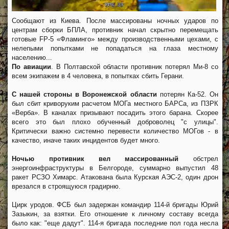
Сообщают из Киева. После массированы ночных ударов по
центрам сборки БПЛА, противник начал скрытно перемещать
готовые FP-5 «Фламинго» между производственными цехами, с
нелепыми попытками не попадаться на глаза местному
населению...
По авиации
. В Полтавской области противник потерял Ми-8 со
всем экипажем в 4 человека, в попытках сбить Герани.
С нашей стороны в Воронежской области
потерян Ка-52. Он
был сбит криворуким расчетом МОГа местного БАРСа, из ПЗРК
«Верба». В каналах призывают посадить этого барана. Скорее
всего это был плохо обученный доброволец "с улицы".
Критически важно системно перевести количество МОГов - в
качество, иначе таких инцидентов будет много.
Ночью противник вел массированный
обстрел
энергоинфраструктуры в Белгороде, суммарно выпустил 48
ракет РСЗО Химарс. Атакована была Курская АЭС-2, один дрон
врезался в строящуюся градирню.
Цирк уродов. ФСБ был задержан командир 114-й бригады Юрий
Зазыкин, за взятки. Его отношение к личному составу всегда
было как: "еще дадут". 114-я бригада последние пол года несла