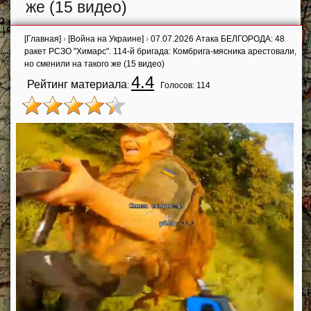
же (15 видео)
[Главная]
›
[Война на Украине]
›
07.07.2026 Атака БЕЛГОРОДА: 48
ракет РСЗО "Химарс". 114-й бригада: Комбрига-мясника арестовали,
но сменили на такого же (15 видео)
4.4
Рейтинг материала
:
Голосов:
114