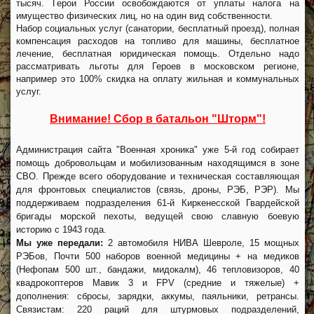
тысяч. Герои России освобождаются от уплаты налога на
имущество физических лиц, но на один вид собственности.
Набор социальных услуг (санатории, бесплатный проезд), полная
компенсация расходов на топливо для машины, бесплатное
лечение, бесплатная юридическая помощь. Отдельно надо
рассматривать льготы для Героев в московском регионе,
например это 100% скидка на оплату жильная и коммунальных
услуг.
Внимание! Сбор в батальон "Шторм"!
Администрация сайта "Военная хроника" уже 5-й год собирает
помощь добровольцам и мобилизованным находящимся в зоне
СВО. Прежде всего оборудование и техническая составляющая
для фронтовых специалистов (связь, дроны, РЭБ, РЭР). Мы
поддерживаем подразделения 61-й Киркенесской Гвардейской
бригады морской пехоты, ведущей свою славную боевую
историю с 1943 года.
Мы уже передали:
2 автомобиля НИВА Шевроле, 15 мощных
РЭБов, Почти 500 наборов военной медицины + на медиков
(Нефопам 500 шт., бандажи, мидокалм), 46 тепловизоров, 40
квадрокоптеров Мавик 3 и FPV (средние и тяжелые) +
дополнения: сбросы, зарядки, аккумы, паяльники, ретрансы.
Связистам: 220 раций для штурмовых подразделений,