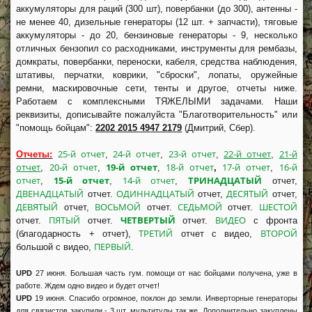
аккумуляторы для раций (300 шт), повербанки (до 300), антенны -
не менее 40, дизельные генераторы (12 шт. + запчасти), тяговые
аккумуляторы - до 20, бензиновые генераторы - 9, несколько
отличных бензопил со расходниками, инструменты для рембазы,
домкраты, повербанки, переноски, кабеля, средства наблюдения,
штативы, перчатки, коврики, "сброски", лопаты, оружейные
ремни, маскировочные сети, тенты и другое, отчеты ниже.
Работаем с комплексными ТЯЖЕЛЫМИ задачами. Наши
реквизиты, дописывайте пожалуйста "Благотворительность" или
"помощь бойцам":
2202 2015 4947 2179
(Дмитрий, Сбер).
25-й отчет
24-й отчет
23-й отчет
22-й отчет
21-й
Отчеты:
,
,
,
,
отчет
20-й отчет
19-й отчет
18-й отчет
17-й отчет
16-й
,
,
,
,
,
отчет
15-й отчет
14-й отчет
ТРИНАДЦАТЫЙ
,
,
,
отчет,
ДВЕНАДЦАТЫЙ
ОДИННАДЦАТЫЙ
ДЕСЯТЫЙ
отчет.
отчет,
отчет,
ДЕВЯТЫЙ
ВОСЬМОЙ
СЕДЬМОЙ
ШЕСТОЙ
отчет,
отчет.
отчет.
ПЯТЫЙ
ЧЕТВЕРТЫЙ
ВИДЕО
отчет.
отчет.
отчет.
с фронта
ТРЕТИЙ
ВТОРОЙ
(благодарность + отчет),
отчет с видео,
ПЕРВЫЙ
большой с видео,
.
UPD
27 июня. Большая часть гум. помощи от нас бойцами получена, уже в
работе. Ждем одно видео и будет отчет!
UPD
19 июня. Спасибо огромное, поклон до земли. Инверторные генераторы
для связистов закупили - 3 шт, мультитулы так же. Дополнительно закуплены