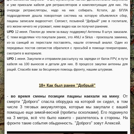
и уже приехали кабеля для ретрансляторов и комплектующие для них. На
очереди ретрансляторы, надо на них собирать. Кстати, до БПЛА
подразделения дошла поворотная система на которую объявлялся сбор,
пацаны записали видеоотчет. Связист, позывной "Добрый" уже в госпитале,
его жизни ничего не угрожает, ниже видео как он получил ранение.
UPD
12 июня. Поклон до земли за вашу поддержку! Антенны 8 штук заказали.
С теми моделями что покупали ранее, это ANLI и Sirius - произошла заминка,
из-за санкций их перестали поставлять, нашли отличный аналог. Один из
передовых постов связистов обратился с просьбой в помощи генераторами,
смотрите в материале.
UPD
1 июня. Закупили и отправили рассыпуху на зарядки от баток FPV, в пути
кабеля на 100 выносов и детали для них. В процессе закупки антенны для
раций. Спасибо вам за бесценную помощь фронту, нашим штурмам.
18+ Как был ранен "Добрый"
-
во время смены позиции пацаны наехали на мину
. От
смерти "Доброго" спасла оборудка на которой он сидел, в том
числе 3 тяговых аккумулятора, которые мы закупали с вашей
помощью еще зимой-весной (пробиты осколками). Его подкинуло
на 3 метра, всё что было нажито - разлетелось в стороны. На
фронте такие события обыденность. "Доброго" зовут Алексей.