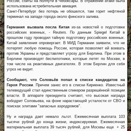
России, сбиты на полпути в Чебоксары. В отражении атаки была
использована истребительная авиация.
Санкт-Петербург без потерь не обошелся, там горит нефтяной
терминал на западе города около финского залива.
Германия вызвала посла Китая
из-за новостей о подготовке
российских военных, - Reuters. По данным Spiegel Китай в
прошлом году проводил тайную подготовку российских военных.
Китай заявления опровергает. В МИД Германии заявили, что не
потерпят любую помощь России, которая позволяет ей воевать
против Украины и представляет угрозу для Берлина. При этом в
Берлине производят беспилотники, которые летят по Москве, в
том числе на реактивных двигателях. В этом Берлин для себя
угроз не видит.
Сообщают, что Соловьёв попал в списки кандидатов на
Героя России
. Причем занес его в списки Кириенко. Известный
телеведущий стал единственным спикером разрешённой позиции
власти. В аппарате президента считают, что высокая награда
взбодрит Соловьева, на фоне нарастающей усталости от СВО и
поисках элитами "запасных аэродромов".
Ну и награда дает немало льгот. Ежемесячная выплата 103
тысячи рублей до конца жизни, индексируемая. Ежемесячная
материальная выплата 39 тысяч рублей, для Москвы еще + 25