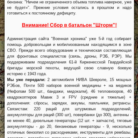
бензина: "Ничем не ограниченного объема топлива наверное, уже
не будет»". Прежние условия остались в прошлом и надо
готовиться к постоянному дефициту.
Внимание! Сбор в батальон "Шторм"!
Администрация сайта "Военная хроника" уже 5-й год собирает
помощь добровольцам и мобилизованным находящимся в зоне
СВО. Прежде всего оборудование и техническая составляющая
для фронтовых специалистов (связь, дроны, РЭБ, РЭР). Мы
поддерживаем подразделения 61-й Киркенесской Гвардейской
бригады морской пехоты, ведущей свою славную боевую
историю с 1943 года.
Мы уже передали:
2 автомобиля НИВА Шевроле, 15 мощных
РЭБов, Почти 500 наборов военной медицины + на медиков
(Нефопам 500 шт., бандажи, мидокалм), 46 тепловизоров, 40
квадрокоптеров Мавик 3 и FPV (средние и тяжелые) +
дополнения: сбросы, зарядки, аккумы, паяльники, ретрансы.
Связистам: 220 раций для штурмовых подразделений,
аккумуляторы для раций (300 шт), повербанки (до 300), антенны -
не менее 40, дизельные генераторы (12 шт. + запчасти), тяговые
аккумуляторы - до 20, бензиновые генераторы - 9, несколько
отличных бензопил со расходниками, инструменты для рембазы,