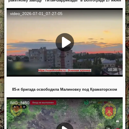
ракетному заводу "Титан-Баррикады" в Волгограде 27 июня
85-я бригада освободила Малиновку под Краматорском