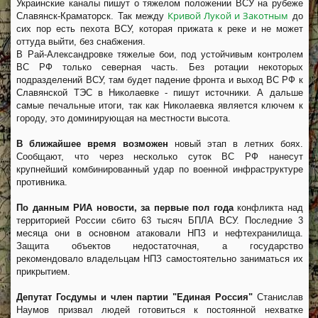
Украинские каналы пишут о тяжелом положении ВСУ на рубеже
Кривой Лукой и Закотным
Славянск-Краматорск. Так между
до
сих пор есть пехота ВСУ, которая прижата к реке и не может
оттуда выйти, без снабжения.
В Рай-Александровке тяжелые бои, под устойчивым контролем
ВС РФ только северная часть. Без ротации некоторых
подразделений ВСУ, там будет падение фронта и выход ВС РФ к
Славянской ТЭС в Николаевке - пишут источники. А дальше
самые печальные итоги, так как Николаевка является ключем к
городу, это доминирующая на местности высота.
В ближайшее время возможен
новый этап в летних боях.
Сообщают, что через несколько суток ВС РФ нанесут
крупнейший комбинированный удар по военной инфраструктуре
противника.
По данным РИА новости, за первые пол года
конфликта над
территорией России сбито 63 тысяч БПЛА ВСУ. Последние 3
месяца они в основном атаковали НПЗ и нефтехранилища.
Защита объектов недостаточная, а государство
рекомендовало владельцам НПЗ самостоятельно заниматься их
прикрытием.
Депутат Госдумы и член партии "Единая Россия"
Станислав
Наумов призвал людей готовиться к постоянной нехватке