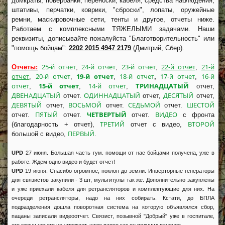
домкраты, повербанки, переноски, кабеля, средства наблюдения,
штативы, перчатки, коврики, "сброски", лопаты, оружейные
ремни, маскировочные сети, тенты и другое, отчеты ниже.
Работаем с комплексными ТЯЖЕЛЫМИ задачами. Наши
реквизиты, дописывайте пожалуйста "Благотворительность" или
"помощь бойцам":
2202 2015 4947 2179
(Дмитрий, Сбер).
25-й отчет
24-й отчет
23-й отчет
22-й отчет
21-й
Отчеты:
,
,
,
,
отчет
20-й отчет
19-й отчет
18-й отчет
17-й отчет
16-й
,
,
,
,
,
отчет
15-й отчет
14-й отчет
ТРИНАДЦАТЫЙ
,
,
,
отчет,
ДВЕНАДЦАТЫЙ
ОДИННАДЦАТЫЙ
ДЕСЯТЫЙ
отчет.
отчет,
отчет,
ДЕВЯТЫЙ
ВОСЬМОЙ
СЕДЬМОЙ
ШЕСТОЙ
отчет,
отчет.
отчет.
ПЯТЫЙ
ЧЕТВЕРТЫЙ
ВИДЕО
отчет.
отчет.
отчет.
с фронта
ТРЕТИЙ
ВТОРОЙ
(благодарность + отчет),
отчет с видео,
ПЕРВЫЙ
большой с видео,
.
UPD
27 июня. Большая часть гум. помощи от нас бойцами получена, уже в
работе. Ждем одно видео и будет отчет!
UPD
19 июня. Спасибо огромное, поклон до земли. Инверторные генераторы
для связистов закупили - 3 шт, мультитулы так же. Дополнительно закуплены
и уже приехали кабеля для ретрансляторов и комплектующие для них. На
очереди ретрансляторы, надо на них собирать. Кстати, до БПЛА
подразделения дошла поворотная система на которую объявлялся сбор,
пацаны записали видеоотчет. Связист, позывной "Добрый" уже в госпитале,