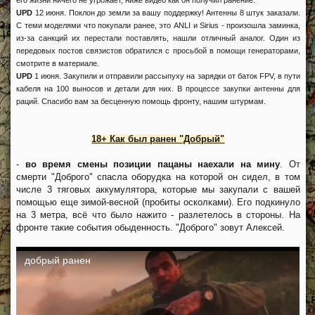
его жизни ничего не угрожает, ниже видео как он получил ранение.
UPD
12 июня. Поклон до земли за вашу поддержку! Антенны 8 штук заказали.
С теми моделями что покупали ранее, это ANLI и Sirius - произошла заминка,
из-за санкций их перестали поставлять, нашли отличный аналог. Один из
передовых постов связистов обратился с просьбой в помощи генераторами,
смотрите в материале.
UPD
1 июня. Закупили и отправили рассыпуху на зарядки от баток FPV, в пути
кабеля на 100 выносов и детали для них. В процессе закупки антенны для
раций. Спасибо вам за бесценную помощь фронту, нашим штурмам.
18+ Как был ранен "Добрый"
-
во время смены позиции пацаны наехали на мину
. От
смерти "Доброго" спасла оборудка на которой он сидел, в том
числе 3 тяговых аккумулятора, которые мы закупали с вашей
помощью еще зимой-весной (пробиты осколками). Его подкинуло
на 3 метра, всё что было нажито - разлетелось в стороны. На
фронте такие события обыденность. "Доброго" зовут Алексей.