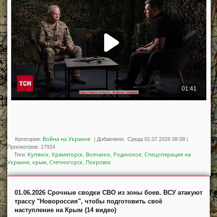
Война на Украине
Категория:
|
Добавлено:
Среда 01.07.2026 08:08
|
Просмотров
:
17924
Купянск
Краматорск
Волчанск
Родинское
Спецоперация на
Теги
:
,
,
,
,
Украине
крым
Степногорск
Покровск
,
,
,
01.06.2026 Срочные сводки СВО из зоны боев. ВСУ атакуют
трассу "Новороссия", чтобы подготовить своё
наступление на Крым (14 видео)